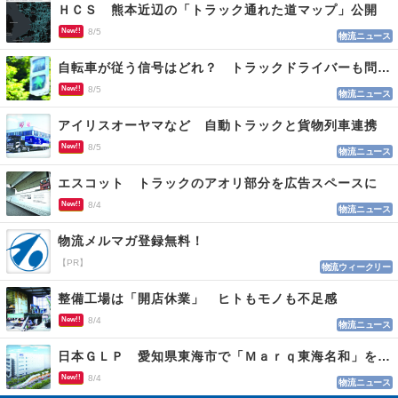
ＨＣＳ 熊本近辺の「トラック通れた道マップ」公開
New!!
8/5
物流ニュース
自転車が従う信号はどれ？ トラックドライバーも問われる認識
New!!
8/5
物流ニュース
アイリスオーヤマなど 自動トラックと貨物列車連携
New!!
8/5
物流ニュース
エスコット トラックのアオリ部分を広告スペースに
New!!
8/4
物流ニュース
物流メルマガ登録無料！
【PR】
物流ウィークリー
整備工場は「開店休業」 ヒトもモノも不足感
New!!
8/4
物流ニュース
日本ＧＬＰ 愛知県東海市で「Ｍａｒｑ東海名和」を開発
New!!
8/4
物流ニュース