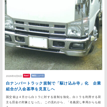
New!!
物流ニュース
2026年8月6日
白ナンバートラック規制で「駆け込み寺」化 企業
組合が入会基準を見直しへ
国交省は４月から白トラに対する規制を強化。白トラを利用する荷
主も罰金の対象となった。 この流れから、「名義貸し車両からも組