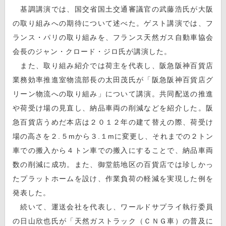
基調講演では、国交省国土交通審議官の武藤浩氏が大阪
の取り組みへの期待について述べた。ゲスト講演では、フ
ランス・パリの取り組みを、フランス天然ガス自動車協会
会長のジャン・クロード・ジロ氏が講演した。
また、取り組み紹介では荷主を代表し、阪急阪神百貨店
業務効率推進室物流部長の太田茂氏が「阪急阪神百貨店グ
リーン物流への取り組み」について講演。共同配送の推進
や荷受け場の見直し、納品車両の削減などを紹介した。阪
急百貨店うめだ本店は２０１２年の建て替えの際、荷受け
場の高さを２.５mから３.１mに変更し、それまでの２トン
車での搬入から４トン車での搬入にすることで、納品車両
数の削減に成功。また、御堂筋地区の百貨店では珍しかっ
たプラットホームを設け、作業負荷の軽減を実現した例を
発表した。
続いて、運送会社を代表し、ワールドサプライ執行委員
の日山欣也氏が「天然ガストラック（ＣＮＧ車）の普及に