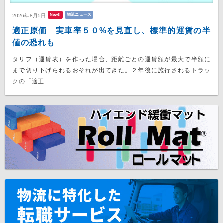
New!!
物流ニュース
2026年8月5日
適正原価 実車率５０%を見直し、標準的運賃の半
値の恐れも
タリフ（運賃表）を作った場合、距離ごとの運賃額が最大で半額に
まで切り下げられるおそれが出てきた。２年後に施行されるトラッ
クの「適正...