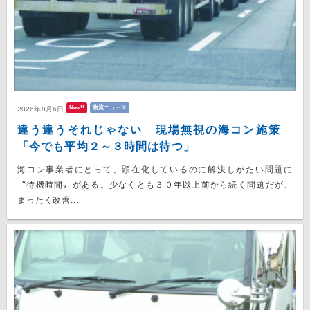
New!!
物流ニュース
2026年8月6日
違う違うそれじゃない 現場無視の海コン施策
「今でも平均２～３時間は待つ」
海コン事業者にとって、顕在化しているのに解決しがたい問題に
〝待機時間〟がある。少なくとも３０年以上前から続く問題だが、
まったく改善...