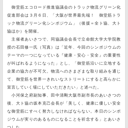
御堂筋エコロード推進協議会のトラック物流グリーン化
促進部会は３月６日、「大阪が世界最先端！ 御堂筋トラ
ック物流グリーン化シンポジウム」（後援＝全ト協、大ト
協ほか）を開催。
主催者あいさつで、同協議会会長で立命館大学大学院教
授の石田修一氏（写真）は「近年、今回のシンポジウムの
テーマの一つになっている『健康・安心・安全』の重要性
が叫ばれるようになった」とし、「御堂筋沿いに立地する
企業の協力が不可欠。物流へのさまざまな取り組みを通じ
て、御堂筋を世界一きれいなストリートにすると高らかに
宣言していく場にしていただきたい」と述べた。
小河保之府副知事、田中清剛大阪市副市長のあいさつの
後、大ト協の坂本克己会長が「美しく、健康に優しい安全
な御堂筋にすべく努力しなければならない。本日のシンポ
ジウムが実りのあるものになることを祈念する」とあいさ
つした。