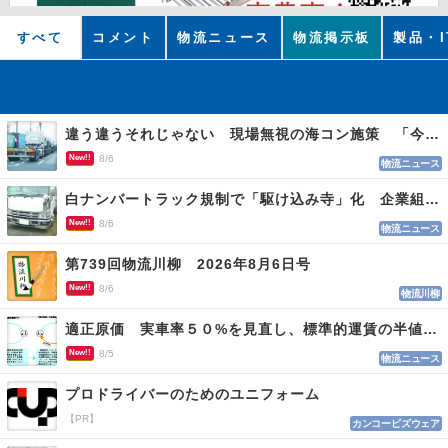
すべて
コメント
物流ニュース
物流掲示板
製品・I
違う違うそれじゃない 現場無視の海コン施策 「今でも平均２～３時間は待つ」
New!!
8/6
物流ニュース
白ナンバートラック規制で「駆け込み寺」化 企業組合が入会基準を見直しへ
New!!
8/6
物流ニュース
第739回物流川柳 2026年8月6日号
New!!
8/6
物流川柳
適正原価 実車率５０%を見直し、標準的運賃の半値の恐れも
New!!
8/5
物流ニュース
プロドライバーのためのユニフォーム
【PR】
カンコービズウェア