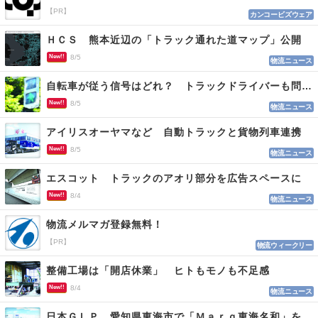
【PR】
カンコービズウェア
ＨＣＳ 熊本近辺の「トラック通れた道マップ」公開
New!!
8/5
物流ニュース
自転車が従う信号はどれ？ トラックドライバーも問われる認識
New!!
8/5
物流ニュース
アイリスオーヤマなど 自動トラックと貨物列車連携
New!!
8/5
物流ニュース
エスコット トラックのアオリ部分を広告スペースに
New!!
8/4
物流ニュース
物流メルマガ登録無料！
【PR】
物流ウィークリー
整備工場は「開店休業」 ヒトもモノも不足感
New!!
8/4
物流ニュース
日本ＧＬＰ 愛知県東海市で「Ｍａｒｑ東海名和」を開発