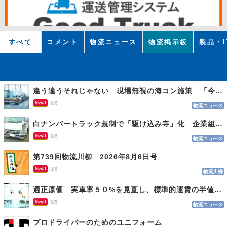
すべて
コメント
物流ニュース
物流掲示板
製品・I
違う違うそれじゃない 現場無視の海コン施策 「今でも平均２～３時間は待つ」
New!!
8/6
物流ニュース
白ナンバートラック規制で「駆け込み寺」化 企業組合が入会基準を見直しへ
New!!
8/6
物流ニュース
第739回物流川柳 2026年8月6日号
New!!
8/6
物流川柳
適正原価 実車率５０%を見直し、標準的運賃の半値の恐れも
New!!
8/5
物流ニュース
プロドライバーのためのユニフォーム