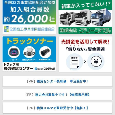
【PR】
物流センター長研修 申込受付中！
【PR】
協力会社募集中です！【物流掲示板】
【PR】
物流メルマガ登録受付中【無料！】