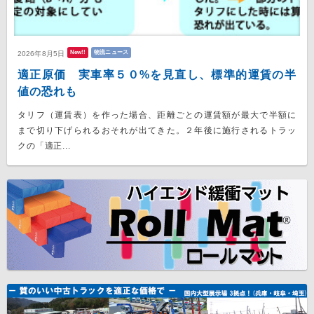
New!!
物流ニュース
2026年8月5日
適正原価 実車率５０%を見直し、標準的運賃の半
値の恐れも
タリフ（運賃表）を作った場合、距離ごとの運賃額が最大で半額に
まで切り下げられるおそれが出てきた。２年後に施行されるトラッ
クの「適正...