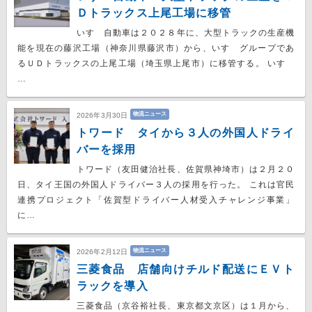
Ｄトラックス上尾工場に移管
いすゞ自動車は２０２８年に、大型トラックの生産機
能を現在の藤沢工場（神奈川県藤沢市）から、いすゞグループであ
るＵＤトラックスの上尾工場（埼玉県上尾市）に移管する。 いすゞ
…
物流ニュース
2026年3月30日
トワード タイから３人の外国人ドライ
バーを採用
トワード（友田健治社長、佐賀県神埼市）は２月２０
日、タイ王国の外国人ドライバー３人の採用を行った。 これは官民
連携プロジェクト「佐賀型ドライバー人材受入チャレンジ事業」
に…
物流ニュース
2026年2月12日
三菱食品 店舗向けチルド配送にＥＶト
ラックを導入
三菱食品（京谷裕社長、東京都文京区）は１月から、