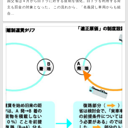
国交省は４月から白トラに対する規制を強化。白トラを利用する荷
主も罰金の対象となった。 この流れから、「名義貸し車両からも組
合...