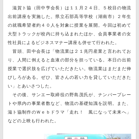
滋賀ト協（田中亨会長）は１１月２４日、５校目の物流
出前講座を実施した。県立石部高等学校（湖南市）２年生
の就職希望者約４０人を対象に授業を展開。今回は初めて
大型トラックが校内に持ち込まれたほか、会員事業者の女
性社員によるビジネスマナー講座も併せて行われた。
冒頭、田中会長は「物流業は２１兆円産業と言われてお
り、人間に例えると血液の部分を担っている。本日の出前
授業で選択肢を広げていただきたい。物流業はまだまだ伸
びしろがある。ぜひ、皆さんの若い力を貸していただきた
い」とあいさつした。
その後、サンエー取締役の野島茂氏が、ナンバープレー
トや県内の事業者数など、物流の基礎知識を説明。また、
滋ト協制作のＷｅｂドラマ「走れ！ 風になって未来へ」
などの上映も行われた。