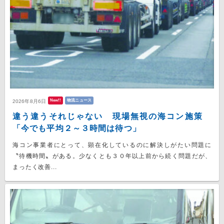
New!!
物流ニュース
2026年8月6日
違う違うそれじゃない 現場無視の海コン施策
「今でも平均２～３時間は待つ」
海コン事業者にとって、顕在化しているのに解決しがたい問題に
〝待機時間〟がある。少なくとも３０年以上前から続く問題だが、
まったく改善...