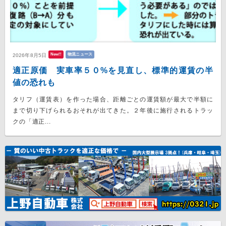
New!!
物流ニュース
2026年8月5日
適正原価 実車率５０%を見直し、標準的運賃の半
値の恐れも
タリフ（運賃表）を作った場合、距離ごとの運賃額が最大で半額に
まで切り下げられるおそれが出てきた。２年後に施行されるトラッ
クの「適正...