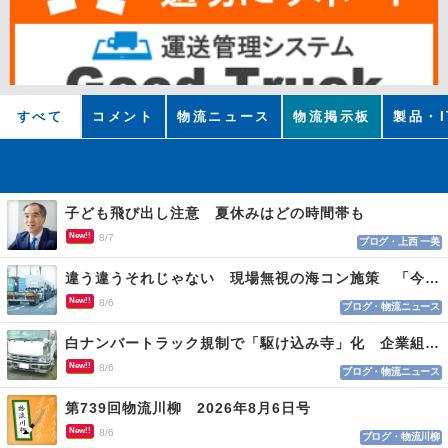
すべて
コメント
物流ニュース
物流掲示板
製品・I
子ども飛び出し注意 夏休みはどの時間帯も
New!!
8/7
ブログ・上西 一美
違う違うそれじゃない 現場無視の海コン施策 「今でも平均２～３時間は待つ」
New!!
8/6
ブログ・物流ニュース
白ナンバートラック規制で「駆け込み寺」化 企業組合が入会基準を見直しへ
New!!
8/6
ブログ・物流ニュース
第739回物流川柳 2026年8月6日号
New!!
8/6
ブログ・物流川柳