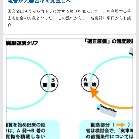
組合が入会基準を見直しへ
国交省は４月から白トラに対する規制を強化。白トラを利用する荷
主も罰金の対象となった。 この流れから、「名義貸し車両からも組
合...