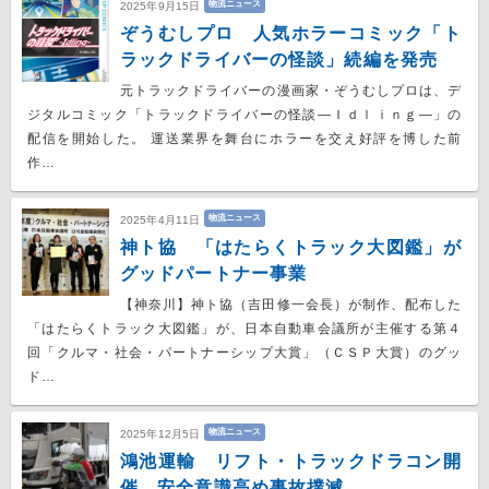
物流ニュース
2025年9月15日
ぞうむしプロ 人気ホラーコミック「ト
ラックドライバーの怪談」続編を発売
元トラックドライバーの漫画家・ぞうむしプロは、デ
ジタルコミック「トラックドライバーの怪談―Ｉｄｌｉｎｇ―」の
配信を開始した。 運送業界を舞台にホラーを交え好評を博した前
作…
物流ニュース
2025年4月11日
神ト協 「はたらくトラック大図鑑」が
グッドパートナー事業
【神奈川】神ト協（吉田修一会長）が制作、配布した
「はたらくトラック大図鑑」が、日本自動車会議所が主催する第４
回「クルマ・社会・パートナーシップ大賞」（ＣＳＰ大賞）のグッ
ド…
物流ニュース
2025年12月5日
鴻池運輸 リフト・トラックドラコン開
催、安全意識高め事故撲滅