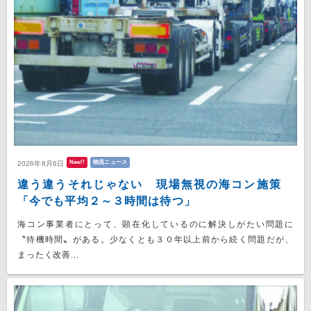
New!!
物流ニュース
2026年8月6日
違う違うそれじゃない 現場無視の海コン施策
「今でも平均２～３時間は待つ」
海コン事業者にとって、顕在化しているのに解決しがたい問題に
〝待機時間〟がある。少なくとも３０年以上前から続く問題だが、
まったく改善...