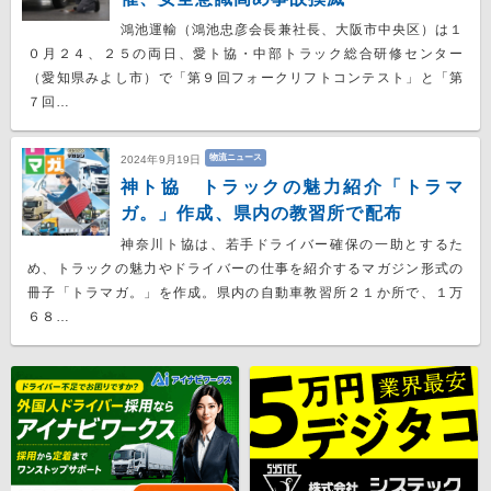
鴻池運輸（鴻池忠彦会長兼社長、大阪市中央区）は１
０月２４、２５の両日、愛ト協・中部トラック総合研修センター
（愛知県みよし市）で「第９回フォークリフトコンテスト」と「第
７回…
物流ニュース
2024年9月19日
神ト協 トラックの魅力紹介「トラマ
ガ。」作成、県内の教習所で配布
神奈川ト協は、若手ドライバー確保の一助とするた
め、トラックの魅力やドライバーの仕事を紹介するマガジン形式の
冊子「トラマガ。」を作成。県内の自動車教習所２１か所で、１万
６８…