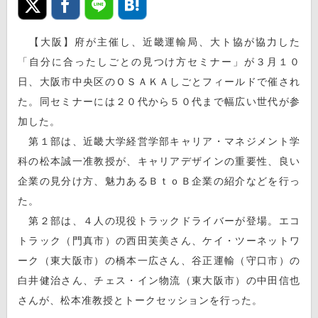
【大阪】府が主催し、近畿運輸局、大ト協が協力した
「自分に合ったしごとの見つけ方セミナー」が３月１０
日、大阪市中央区のＯＳＡＫＡしごとフィールドで催され
た。同セミナーには２０代から５０代まで幅広い世代が参
加した。
第１部は、近畿大学経営学部キャリア・マネジメント学
科の松本誠一准教授が、キャリアデザインの重要性、良い
企業の見分け方、魅力あるＢｔｏＢ企業の紹介などを行っ
た。
第２部は、４人の現役トラックドライバーが登場。エコ
トラック（門真市）の西田芙美さん、ケイ・ツーネットワ
ーク（東大阪市）の橋本一広さん、谷正運輸（守口市）の
白井健治さん、チェス・イン物流（東大阪市）の中田信也
さんが、松本准教授とトークセッションを行った。