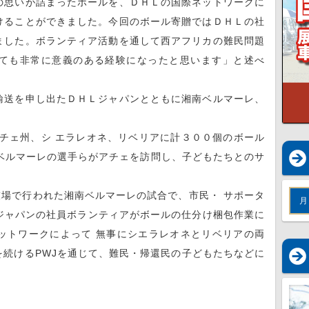
の思いが詰まったボールを、ＤＨＬの国際ネットワークに
けることができました。今回のボール寄贈ではＤＨＬの社
ました。ボランティア活動を通して西アフリカの難民問題
ても非常に意義のある経験になったと思います」と述べ
送を申し出たＤＨＬジャパンとともに湘南ベルマーレ、
チェ州、シ エラレオネ、リベリアに計３００個のボール
ベルマーレの選手らがアチェを訪問し、子どもたちとのサ
競技場で行われた湘南ベルマーレの試合で、市民・ サポータ
月
ジャパンの社員ボランティアがボールの仕分け梱包作業に
ットワークによって 無事にシエラレオネとリベリアの両
続けるPWJを通じて、難民・帰還民の子どもたちなどに