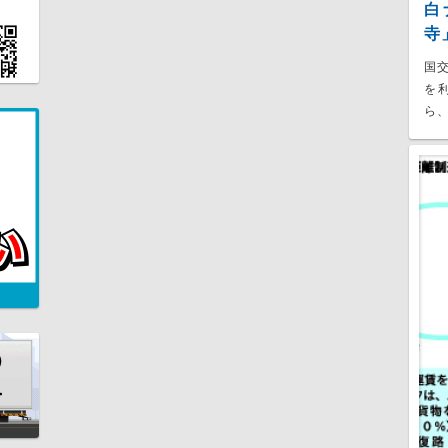
白
寺
国
を
ら、