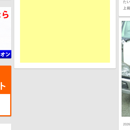
た
上前
202