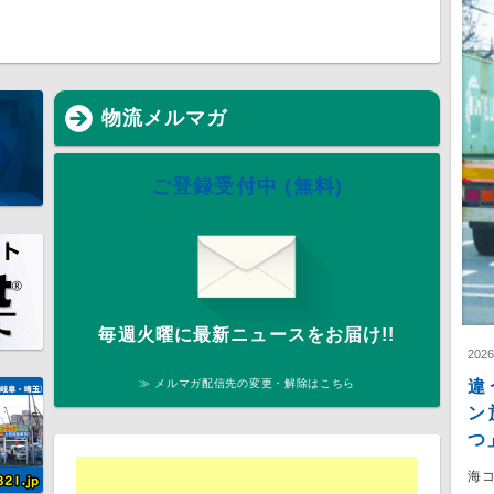
物流メルマガ
ご登録受付中 (無料)
毎週火曜に最新ニュースをお届け!!
202
違
≫ メルマガ配信先の変更・解除はこちら
ン
つ
海