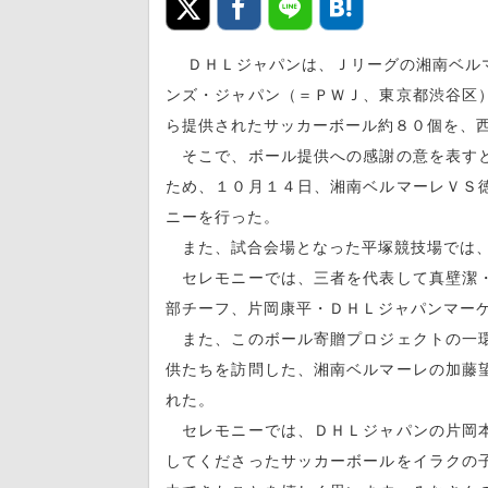
ＤＨＬジャパンは、Ｊリーグの湘南ベルマ
ンズ・ジャパン（＝ＰＷＪ、東京都渋谷区
ら提供されたサッカーボール約８０個を、
そこで、ボール提供への感謝の意を表すと
ため、１０月１４日、湘南ベルマーレＶＳ
ニーを行った。
また、試合会場となった平塚競技場では、
セレモニーでは、三者を代表して真壁潔・
部チーフ、片岡康平・ＤＨＬジャパンマー
また、このボール寄贈プロジェクトの一環
供たちを訪問した、湘南ベルマーレの加藤
れた。
セレモニーでは、ＤＨＬジャパンの片岡本
してくださったサッカーボールをイラクの