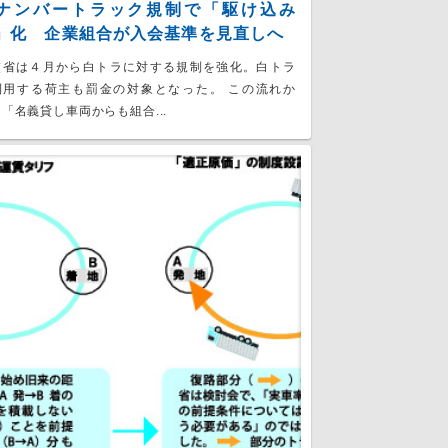
ナンバートラック規制で「駆け込み
」化 企業組合が入会基準を見直しへ
交省は４月から白トラに対する規制を強化。白トラ
利用する荷主も罰金の対象となった。 この流れか
「名義貸し車両からも組合...