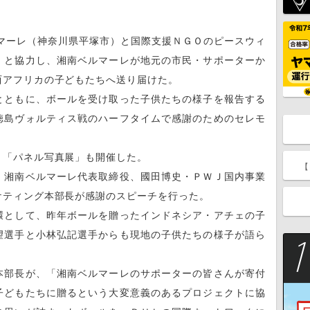
ーレ（神奈川県平塚市）と国際支援ＮＧＯのピースウィ
）と協力し、湘南ベルマーレが地元の市民・サポーターか
西アフリカの子どもたちへ送り届けた。
ともに、ボールを受け取った子供たちの様子を報告する
徳島ヴォルティス戦のハーフタイムで感謝のためのセレモ
「パネル写真展」も開催した。
【
湘南ベルマーレ代表取締役、國田博史・ＰＷＪ国内事業
ケティング本部長が感謝のスピーチを行った。
として、昨年ボールを贈ったインドネシア・アチェの子
望選手と小林弘記選手からも現地の子供たちの様子が語ら
部長が、「湘南ベルマーレのサポーターの皆さんが寄付
子どもたちに贈るという大変意義のあるプロジェクトに協