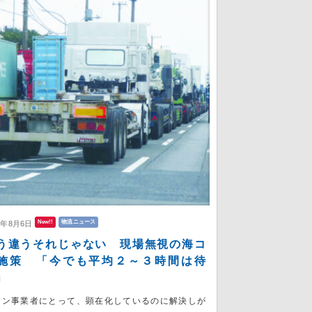
New!!
物流ニュース
6年8月6日
う違うそれじゃない 現場無視の海コ
施策 「今でも平均２～３時間は待
」
コン事業者にとって、顕在化しているのに解決しが