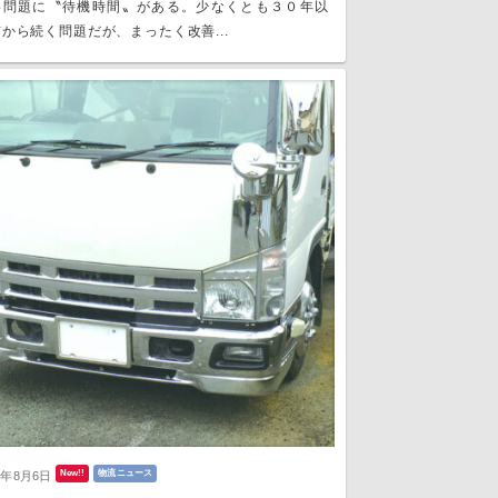
い問題に〝待機時間〟がある。少なくとも３０年以
から続く問題だが、まったく改善...
New!!
物流ニュース
6年8月6日