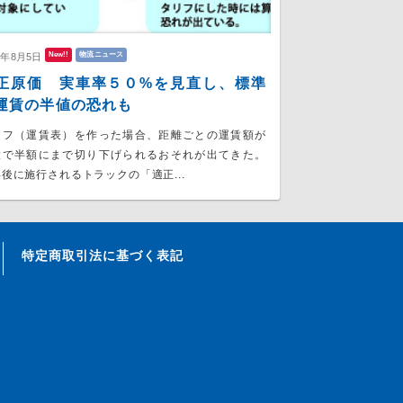
New!!
物流ニュース
6年8月5日
正原価 実車率５０%を見直し、標準
運賃の半値の恐れも
リフ（運賃表）を作った場合、距離ごとの運賃額が
大で半額にまで切り下げられるおそれが出てきた。
後に施行されるトラックの「適正...
特定商取引法に基づく表記