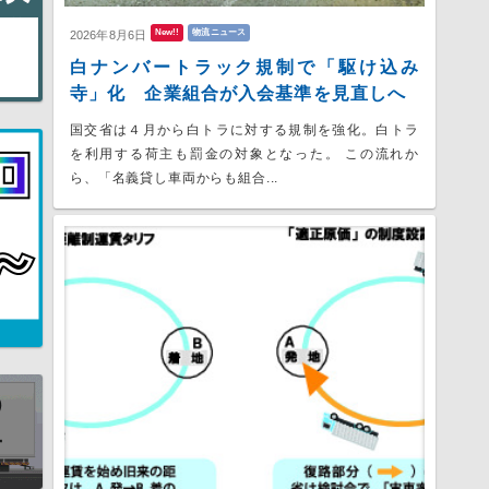
New!!
物流ニュース
2026年8月6日
白ナンバートラック規制で「駆け込み
寺」化 企業組合が入会基準を見直しへ
国交省は４月から白トラに対する規制を強化。白トラ
を利用する荷主も罰金の対象となった。 この流れか
ら、「名義貸し車両からも組合...