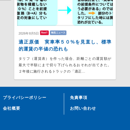
New!!
物流ニュース
2026年8月5日
適正原価 実車率５０%を見直し、標準
的運賃の半値の恐れも
タリフ（運賃表）を作った場合、距離ごとの運賃額が
最大で半額にまで切り下げられるおそれが出てきた。
２年後に施行されるトラックの「適正...
プライバシーポリシー
免責事項
会社概要
お問い合わせ