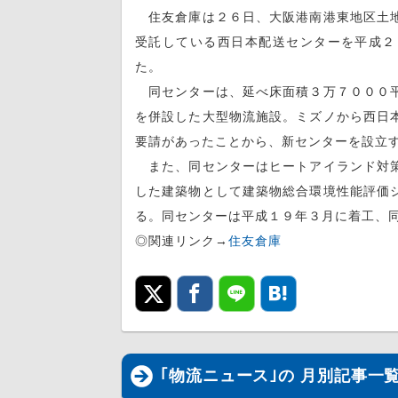
住友倉庫は２６日、大阪港南港東地区土地
受託している西日本配送センターを平成２
た。
同センターは、延べ床面積３万７０００平
を併設した大型物流施設。ミズノから西日
要請があったことから、新センターを設立
また、同センターはヒートアイランド対策
した建築物として建築物総合環境性能評価
る。同センターは平成１９年３月に着工、
◎関連リンク→
住友倉庫
｢物流ニュース｣の 月別記事一