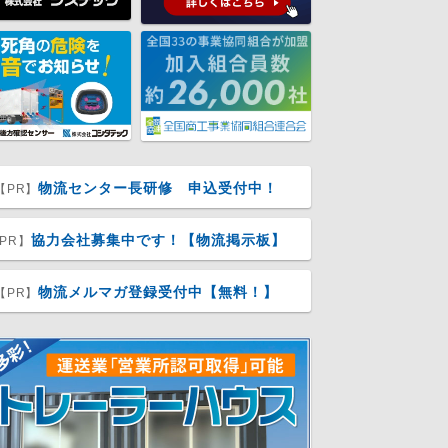
物流センター長研修 申込受付中！
【PR】
協力会社募集中です！【物流掲示板】
PR】
物流メルマガ登録受付中【無料！】
【PR】