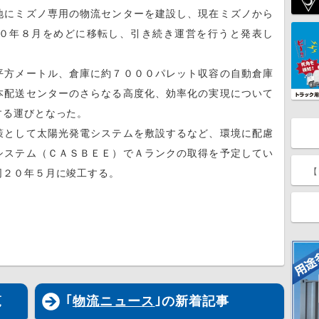
にミズノ専用の物流センターを建設し、現在ミズノから
０年８月をめどに移転し、引き続き運営を行うと発表し
方メートル、倉庫に約７０００パレット収容の自動倉庫
本配送センターのさらなる高度化、効率化の実現について
する運びとなった。
として太陽光発電システムを敷設するなど、環境に配慮
システム（ＣＡＳＢＥＥ）でＡランクの取得を予定してい
【
同２０年５月に竣工する。
覧
｢
物流ニュース
｣の新着記事