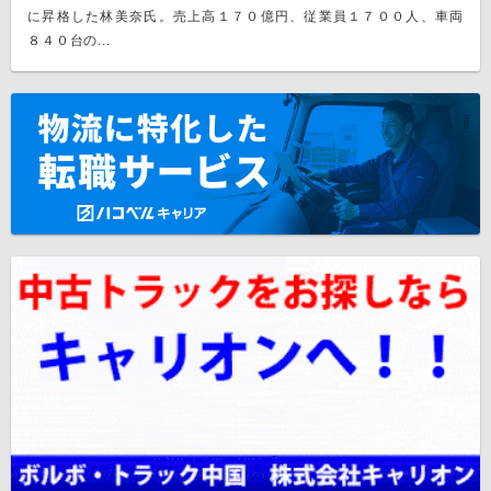
に昇格した林美奈氏。売上高１７０億円、従業員１７００人、車両
８４０台の...