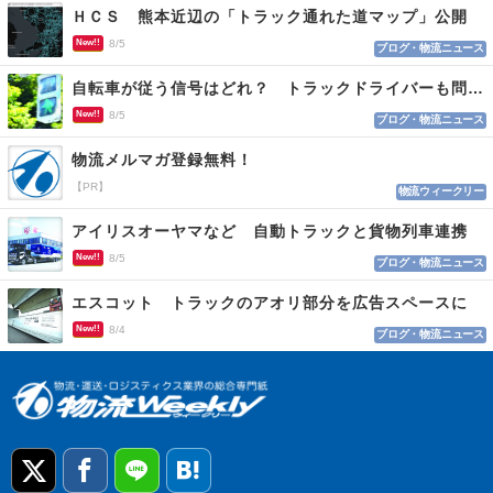
ＨＣＳ 熊本近辺の「トラック通れた道マップ」公開
New!!
8/5
ブログ・物流ニュース
自転車が従う信号はどれ？ トラックドライバーも問われる認識
New!!
8/5
ブログ・物流ニュース
物流メルマガ登録無料！
【PR】
物流ウィークリー
アイリスオーヤマなど 自動トラックと貨物列車連携
New!!
8/5
ブログ・物流ニュース
エスコット トラックのアオリ部分を広告スペースに
New!!
8/4
ブログ・物流ニュース