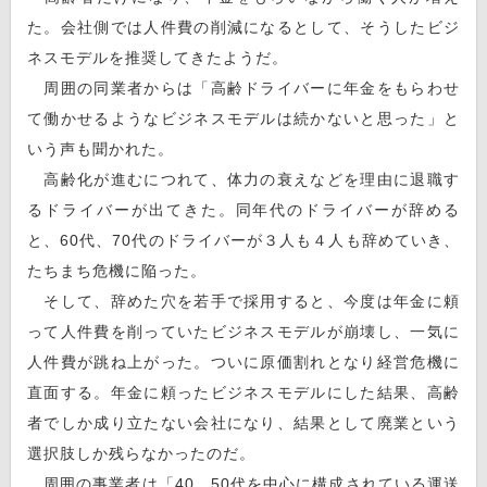
た。会社側では人件費の削減になるとして、そうしたビジ
ネスモデルを推奨してきたようだ。
周囲の同業者からは「高齢ドライバーに年金をもらわせ
て働かせるようなビジネスモデルは続かないと思った」と
いう声も聞かれた。
高齢化が進むにつれて、体力の衰えなどを理由に退職す
るドライバーが出てきた。同年代のドライバーが辞める
と、60代、70代のドライバーが３人も４人も辞めていき、
たちまち危機に陥った。
そして、辞めた穴を若手で採用すると、今度は年金に頼
って人件費を削っていたビジネスモデルが崩壊し、一気に
人件費が跳ね上がった。ついに原価割れとなり経営危機に
直面する。年金に頼ったビジネスモデルにした結果、高齢
者でしか成り立たない会社になり、結果として廃業という
選択肢しか残らなかったのだ。
周囲の事業者は「40、50代を中心に構成されている運送