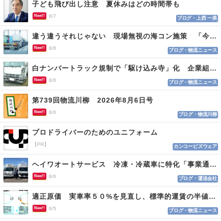
子ども飛び出し注意 夏休みはどの時間帯も
New!!
8/7
ブログ・上西 一美
違う違うそれじゃない 現場無視の海コン施策 「今でも平均２～３時間は待つ」
New!!
8/6
ブログ・物流ニュース
白ナンバートラック規制で「駆け込み寺」化 企業組合が入会基準を見直しへ
New!!
8/6
ブログ・物流ニュース
第739回物流川柳 2026年8月6日号
New!!
8/6
ブログ・物流川柳
プロドライバーのためのユニフォーム
【PR】
カンコービズウェア
ヘイワオートサービス 冷凍・冷蔵車に特化「事業通じ貢献目指す」
New!!
8/6
ブログ・運送会社
適正原価 実車率５０%を見直し、標準的運賃の半値の恐れも
New!!
8/5
ブログ・物流ニュース