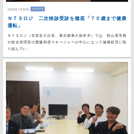
トピックス
2026年7月20日
ＮＴＳロジ 二次検診受診を徹底「７０歳まで健康
運転」
ＮＴＳロジ（笠原史久社長、東京都東久留米市）では、秋山香常務
や総合管理室の齋藤和彦マネージャーが中心になって健康経営に取
り組んでい...