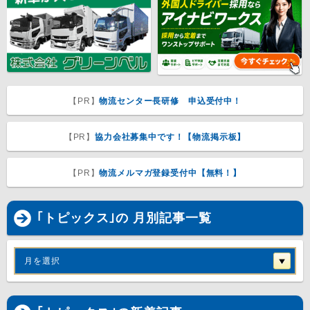
【PR】
物流センター長研修 申込受付中！
【PR】
協力会社募集中です！【物流掲示板】
【PR】
物流メルマガ登録受付中【無料！】
｢トピックス｣の 月別記事一覧
月を選択