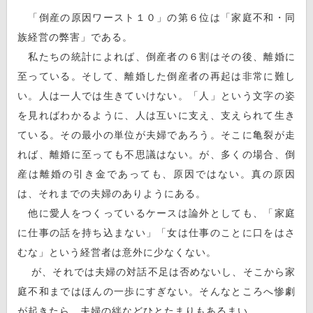
「倒産の原因ワースト１０」の第６位は「家庭不和・同
族経営の弊害」である。
私たちの統計によれば、倒産者の６割はその後、離婚に
至っている。そして、離婚した倒産者の再起は非常に難し
い。人は一人では生きていけない。「人」という文字の姿
を見ればわかるように、人は互いに支え、支えられて生き
ている。その最小の単位が夫婦であろう。そこに亀裂が走
れば、離婚に至っても不思議はない。が、多くの場合、倒
産は離婚の引き金であっても、原因ではない。真の原因
は、それまでの夫婦のありようにある。
他に愛人をつくっているケースは論外としても、「家庭
に仕事の話を持ち込まない」「女は仕事のことに口をはさ
むな」という経営者は意外に少なくない。
が、それでは夫婦の対話不足は否めないし、そこから家
庭不和まではほんの一歩にすぎない。そんなところへ惨劇
が起きたら、夫婦の絆などひとたまりもあるまい。