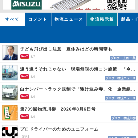
すべて
コメント
物流ニュース
物流掲示板
製品・I
子ども飛び出し注意 夏休みはどの時間帯も
New!!
8/7
ブログ・上西 一美
違う違うそれじゃない 現場無視の海コン施策 「今でも平均２～３時間は待つ」
New!!
8/6
ブログ・物流ニュース
白ナンバートラック規制で「駆け込み寺」化 企業組合が入会基準を見直しへ
New!!
8/6
ブログ・物流ニュース
第739回物流川柳 2026年8月6日号
New!!
8/6
ブログ・物流川柳
プロドライバーのためのユニフォーム
【PR】