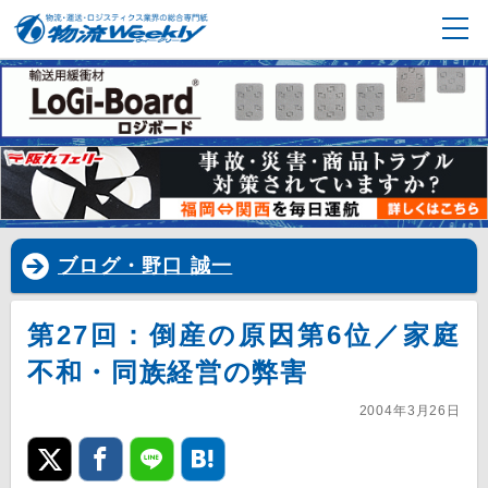
ブログ・野口 誠一
第27回：倒産の原因第6位／家庭
不和・同族経営の弊害
2004年3月26日