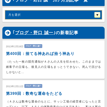
｢ブログ・野口 誠一｣の 月別記事一覧
月を選択
｢
ブログ・野口 誠一
｣の新着記事
ブログ・野口 誠一
2013年2月18日
第400回：捨てる神あれば拾う神あり
（たった一枚の競売通知がＡさんの人生を狂わせた。このままでは
婿養子の立場も、後見人の立場もまっとうできない。死んで詫びる
しかないと...
ブログ・野口 誠一
2013年2月11日
第399回：数奇な運命をたどる
（Ａさんは数奇な運命のもとに、サッシ工場の経営者になったと言
っていい。以下、Ａさんの体験発表のつづきである） 私はＡ家の