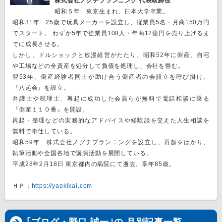
株式会社ノグチプランニング 代表取締役
昭和５年 東京生まれ、日本大学卒業。
昭和31年 25歳で玩具メーカーを設立し、従業員5名・月商150万円
でスタート。 わずか5年で従業員100人・年商12億円を売り上げるま
でに成長させる。
しかし、ドルショックと放漫経営がたたり、昭和52年に倒産。自宅
や工場などの全資産を処分して負債を処理し、会社を畳む。
翌53年、倒産経験者同士が助け合う倒産者の会設立を呼び掛け、
『八起会』を設立。
弁護士や税理士、再起に成功した会員らが無料で電話相談に乗る
『倒産１１０番』を開設。
再起・整理などの実務的なアドバイスや経験談を交えた人生相談を
無料で奉仕している。
昭和59年 株式会社ノグチプランニングを設立し、再起をはかり、
執筆活動や全国各地で講演活動を展開している。
平成28年2月18日 東京都内の病院にて逝去、享年85歳。
ＨＰ：
https://yaokikai.com