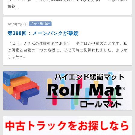
婿養...
ブログ・野口 誠一
2013年2月4日
第398回：メーンバンクが破綻
（以下、Ａさんの体験発表である） 半年ばかり前のことです。私
は倒産と自殺の二つの危機に、ほぼ同時に見舞われました。きっか
けはたっ...