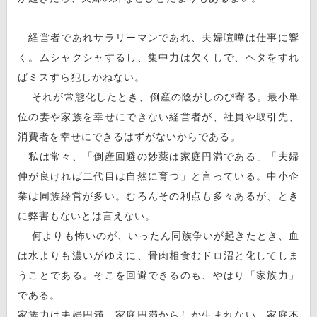
経営者であれサラリーマンであれ、夫婦喧嘩は仕事に響
く。ムシャクシャするし、集中力は欠くしで、ヘタをすれ
ばミスすら犯しかねない。
それが常態化したとき、倒産の陰がしのび寄る。最小単
位の妻や家族を幸せにできない経営者が、社員や取引先、
消費者を幸せにできるはずがないからである。
私は常々、「倒産回避の妙薬は家庭円満である」「夫婦
仲が良ければ二代目は自然に育つ」と言っている。中小企
業は同族経営が多い。むろんその利点も多々あるが、とき
に弊害もないとは言えない。
何よりも怖いのが、いったん同族争いが起きたとき、血
は水よりも濃いがゆえに、骨肉相食むドロ沼と化してしま
うことである。そこを回避できるのも、やはり「家族力」
である。
家族力は夫婦円満、家庭円満からしか生まれない。家庭不