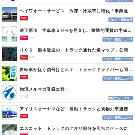
カンコービズウェア
ヘイワオートサービス 冷凍・冷蔵車に特化「事業通じ貢献目指す」
New!!
8/6
ブログ・運送会社
適正原価 実車率５０%を見直し、標準的運賃の半値の恐れも
New!!
8/5
ブログ・物流ニュース
ＨＣＳ 熊本近辺の「トラック通れた道マップ」公開
New!!
8/5
ブログ・物流ニュース
自転車が従う信号はどれ？ トラックドライバーも問われる認識
New!!
8/5
ブログ・物流ニュース
物流メルマガ登録無料！
【PR】
物流ウィークリー
アイリスオーヤマなど 自動トラックと貨物列車連携
New!!
8/5
ブログ・物流ニュース
エスコット トラックのアオリ部分を広告スペースに