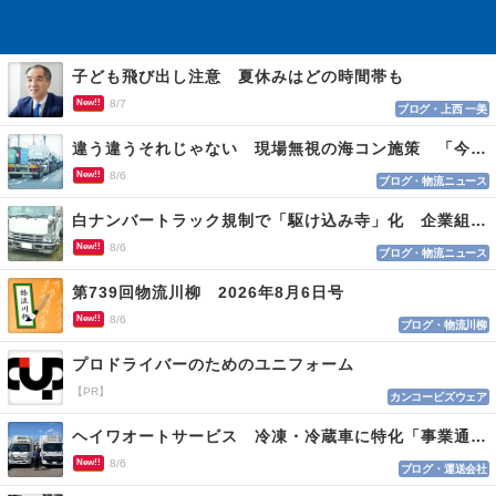
子ども飛び出し注意 夏休みはどの時間帯も
New!!
8/7
ブログ・上西 一美
違う違うそれじゃない 現場無視の海コン施策 「今でも平均２～３時間は待つ」
New!!
8/6
ブログ・物流ニュース
白ナンバートラック規制で「駆け込み寺」化 企業組合が入会基準を見直しへ
New!!
8/6
ブログ・物流ニュース
第739回物流川柳 2026年8月6日号
New!!
8/6
ブログ・物流川柳
プロドライバーのためのユニフォーム
【PR】
カンコービズウェア
ヘイワオートサービス 冷凍・冷蔵車に特化「事業通じ貢献目指す」
New!!
8/6
ブログ・運送会社