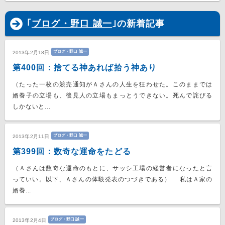
｢
ブログ・野口 誠一
｣の新着記事
ブログ・野口 誠一
2013年2月18日
第400回：捨てる神あれば拾う神あり
（たった一枚の競売通知がＡさんの人生を狂わせた。このままでは
婿養子の立場も、後見人の立場もまっとうできない。死んで詫びる
しかないと...
ブログ・野口 誠一
2013年2月11日
第399回：数奇な運命をたどる
（Ａさんは数奇な運命のもとに、サッシ工場の経営者になったと言
っていい。以下、Ａさんの体験発表のつづきである） 私はＡ家の
婿養...
ブログ・野口 誠一
2013年2月4日