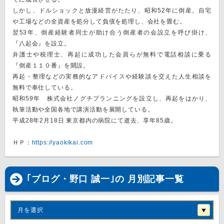
しかし、ドルショックと放漫経営がたたり、昭和52年に倒産。自宅
や工場などの全資産を処分して負債を処理し、会社を畳む。
翌53年、倒産経験者同士が助け合う倒産者の会設立を呼び掛け、
『八起会』を設立。
弁護士や税理士、再起に成功した会員らが無料で電話相談に乗る
『倒産１１０番』を開設。
再起・整理などの実務的なアドバイスや経験談を交えた人生相談を
無料で奉仕している。
昭和59年 株式会社ノグチプランニングを設立し、再起をはかり、
執筆活動や全国各地で講演活動を展開している。
平成28年2月18日 東京都内の病院にて逝去、享年85歳。
ＨＰ：
https://yaokikai.com
｢ブログ・野口 誠一｣の 月別記事一覧
月を選択