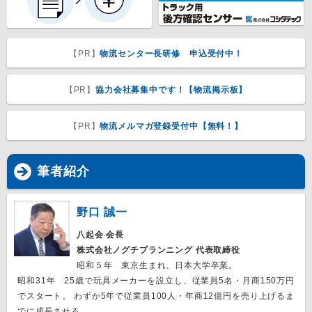
【PR】
物流センター長研修 申込受付中！
【PR】
協力会社募集中です！【物流掲示板】
【PR】
物流メルマガ登録受付中【無料！】
筆者紹介
野口 誠一
八起会 会長
株式会社ノグチプランニング 代表取締役
昭和５年 東京生まれ、日本大学卒業。
昭和31年 25歳で玩具メーカーを設立し、従業員5名・月商150万円
でスタート。 わずか5年で従業員100人・年商12億円を売り上げるま
でに成長させる。