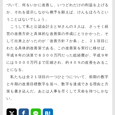
づいて、何をいかに改善し、いつどれだけの利益を上げる
か、それを提示しながら猶予を願えば、けんもほろろとい
うことはないでしょう」
こうして私と公認会計士とＭさんの３人は、さっそく経
営の改善方針と具体的な改善策の作成にとりかかった。そ
して出来上がったのが「改善方針７か条」と、２１項目に
わたる具体的改善策である。この改善策を実行に移せば、
平成８年の決算で８３００万円だった総経費が、平成９年
には５０００万円まで圧縮され、約４０％の改善をみるこ
とになる。
私たちは全２１項目の一つひとつについて、前期の数字
と今期の改善目標数字を並べ、数字を達成できる理由と方
策も書き込んだ。あとは人事を尽くして天命を待つしかな
い。