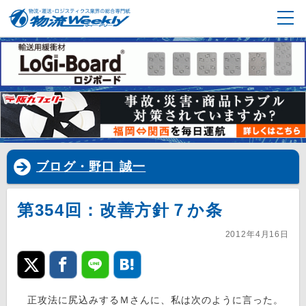
ブログ・野口 誠一
第354回：改善方針７か条
2012年4月16日
正攻法に尻込みするＭさんに、私は次のように言った。