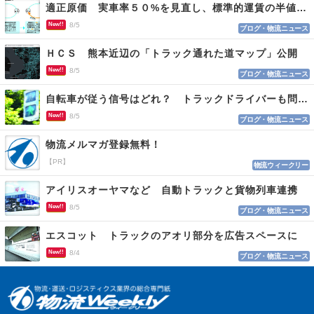
適正原価 実車率５０%を見直し、標準的運賃の半値の恐れも
New!!
8/5
ブログ・物流ニュース
ＨＣＳ 熊本近辺の「トラック通れた道マップ」公開
New!!
8/5
ブログ・物流ニュース
自転車が従う信号はどれ？ トラックドライバーも問われる認識
New!!
8/5
ブログ・物流ニュース
物流メルマガ登録無料！
【PR】
物流ウィークリー
アイリスオーヤマなど 自動トラックと貨物列車連携
New!!
8/5
ブログ・物流ニュース
エスコット トラックのアオリ部分を広告スペースに
New!!
8/4
ブログ・物流ニュース