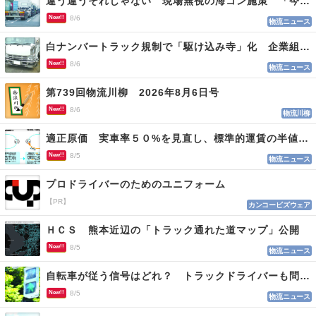
違う違うそれじゃない 現場無視の海コン施策 「今でも平均２～３時間は待つ」
New!!
8/6
物流ニュース
白ナンバートラック規制で「駆け込み寺」化 企業組合が入会基準を見直しへ
New!!
8/6
物流ニュース
第739回物流川柳 2026年8月6日号
New!!
8/6
物流川柳
適正原価 実車率５０%を見直し、標準的運賃の半値の恐れも
New!!
8/5
物流ニュース
プロドライバーのためのユニフォーム
【PR】
カンコービズウェア
ＨＣＳ 熊本近辺の「トラック通れた道マップ」公開
New!!
8/5
物流ニュース
自転車が従う信号はどれ？ トラックドライバーも問われる認識
New!!
8/5
物流ニュース