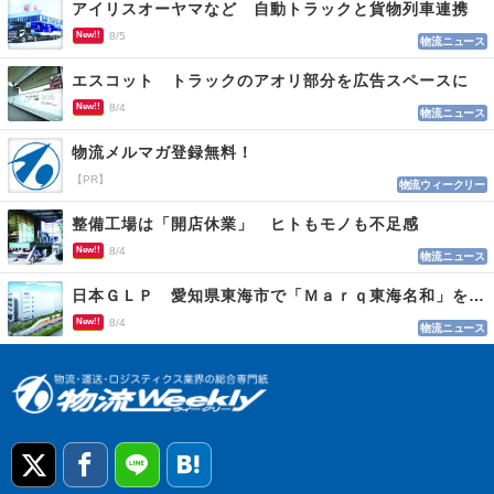
アイリスオーヤマなど 自動トラックと貨物列車連携
New!!
8/5
物流ニュース
エスコット トラックのアオリ部分を広告スペースに
New!!
8/4
物流ニュース
物流メルマガ登録無料！
【PR】
物流ウィークリー
整備工場は「開店休業」 ヒトもモノも不足感
New!!
8/4
物流ニュース
日本ＧＬＰ 愛知県東海市で「Ｍａｒｑ東海名和」を開発
New!!
8/4
物流ニュース