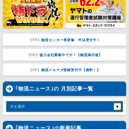
【PR】
物流センター長研修 申込受付中！
【PR】
協力会社募集中です！【物流掲示板】
【PR】
物流メルマガ登録受付中【無料！】
｢物流ニュース｣の 月別記事一覧
月を選択
｢
物流ニュース
｣の新着記事