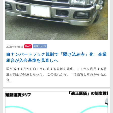
New!!
物流ニュース
2026年8月6日
白ナンバートラック規制で「駆け込み寺」化 企業
組合が入会基準を見直しへ
国交省は４月から白トラに対する規制を強化。白トラを利用する荷
主も罰金の対象となった。 この流れから、「名義貸し車両からも組
合...