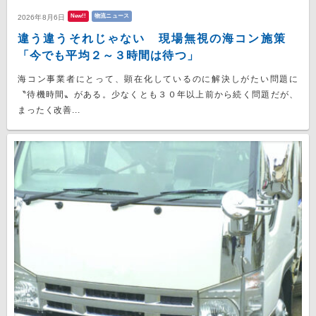
New!!
物流ニュース
2026年8月6日
違う違うそれじゃない 現場無視の海コン施策
「今でも平均２～３時間は待つ」
海コン事業者にとって、顕在化しているのに解決しがたい問題に
〝待機時間〟がある。少なくとも３０年以上前から続く問題だが、
まったく改善...