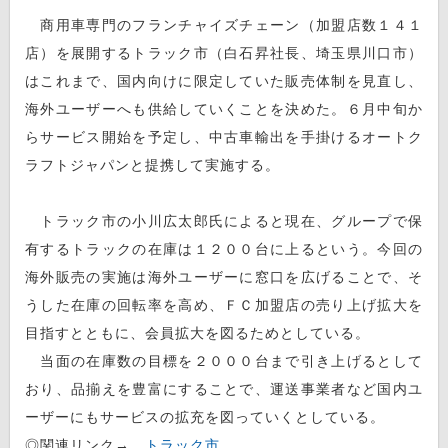
商用車専門のフランチャイズチェーン（加盟店数１４１
店）を展開するトラック市（白石昇社長、埼玉県川口市）
はこれまで、国内向けに限定していた販売体制を見直し、
海外ユーザーへも供給していくことを決めた。６月中旬か
らサービス開始を予定し、中古車輸出を手掛けるオートク
ラフトジャパンと提携して実施する。
トラック市の小川広太郎氏によると現在、グループで保
有するトラックの在庫は１２００台に上るという。今回の
海外販売の実施は海外ユーザーに窓口を広げることで、そ
うした在庫の回転率を高め、ＦＣ加盟店の売り上げ拡大を
目指すとともに、会員拡大を図るためとしている。
当面の在庫数の目標を２０００台まで引き上げるとして
おり、品揃えを豊富にすることで、運送事業者など国内ユ
ーザーにもサービスの拡充を図っていくとしている。
◎関連リンク→
トラック市