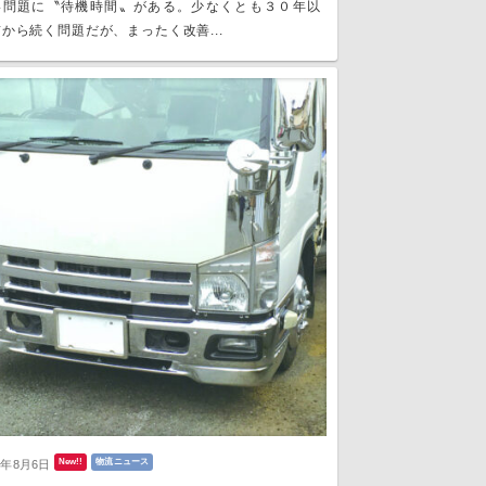
い問題に〝待機時間〟がある。少なくとも３０年以
から続く問題だが、まったく改善...
New!!
物流ニュース
6年8月6日