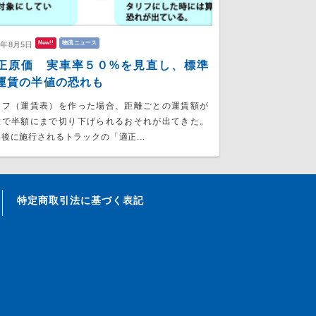
New!!
物流ニュース
6年8月5日
正原価 実車率５０%を見直し、標準
運賃の半値の恐れも
リフ（運賃表）を作った場合、距離ごとの運賃額が
大で半額にまで切り下げられるおそれが出てきた。
後に施行されるトラックの「適正...
特定商取引法に基づく表記