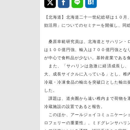
【北海道】北海道二十一世紀総研は１０月
効活用」についてのセミナーを開催し、同
桑原幸範研究員は、北海道とサハリン・ロ
は１００億円強、輸入は７００億円強とな
が中心で食料品が少ない。基幹産業である
また、「サハリンは急激に経済成長し、
大、成長サイクルに入っている」とし、稚
冷蔵・冷凍食品の輸出を突破口とした輸出
した。
課題は、道央圏から遠い稚内まで荷物を運
冷蔵施設の設置であると報告。
このほか、アールジェイコミュニケーショ
ロフェリーの重要性」、ミドグレンサハリ