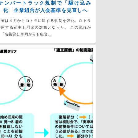
ナンバートラック規制で「駆け込み
」化 企業組合が入会基準を見直しへ
交省は４月から白トラに対する規制を強化。白トラ
利用する荷主も罰金の対象となった。 この流れか
「名義貸し車両からも組合...