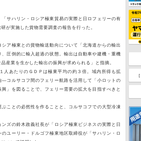
、「サハリン・ロシア極東貿易の実際と日ロフェリーの有
総研が実施した貨物需要調査の報告を行った。
シア極東との貨物輸送動向について「北海道からの輸出
り、圧倒的に輸入超過の状態。輸出は自動車や建機・重機
食品産業を生かした輸出の振興が求められる」と指摘。
１人あたりのＧＤＰは極東平均の約３倍。域内所得も拡
【
内―コルサコフ間のフェリー航路を活用して「小ロットの
振興」を図ることで、フェリー需要の拡大を目指すべきと
ぶことの必然性を作ることと、コルサコフでの大型冷凍
ンズの鈴木政義社長が「ロシア極東ビジネスの実際と日
ンのユーリー・ドルゴフ極東地区取締役が「サハリン・ロ