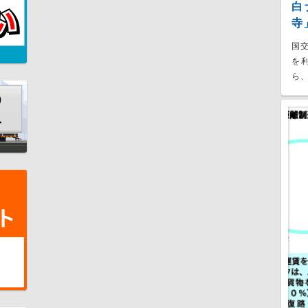
白
寺
国
を
ら、