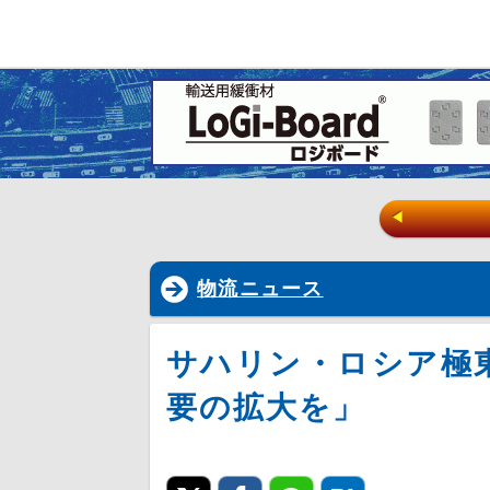
◀
物流ニュース
サハリン・ロシア極
要の拡大を」