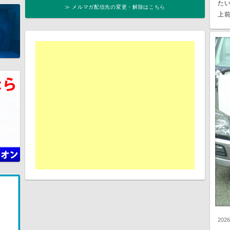
た
≫ メルマガ配信先の変更・解除はこちら
上前
202