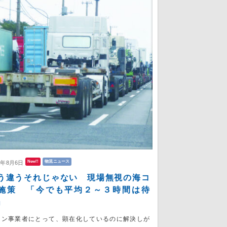
New!!
物流ニュース
6年8月6日
う違うそれじゃない 現場無視の海コ
施策 「今でも平均２～３時間は待
」
コン事業者にとって、顕在化しているのに解決しが