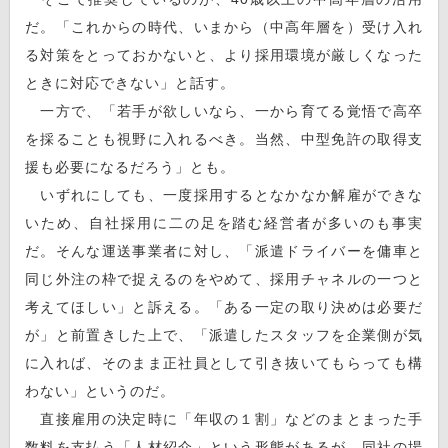
だ。「これからの時代、いまから（中高年層を）受け入れ
る対策をとっておかないと、より採用環境が厳しくなった
ときに対応できない」と話す。
一方で、「若手が欲しいなら、一から育てる覚悟で高卒
を採ることも視野に入れるべき。当然、中型免許の取得支
援も必要になるだろう」とも。
いずれにしても、一度採用するとなかなか解雇ができな
いため、自社採用に二の足を踏む経営者が多いのも事実
だ。そんな運送事業者に対し、「派遣ドライバーを傭車と
同じ外注の枠で捉えるのをやめて、採用チャネルの一つと
考えてほしい」と訴える。「ある一定の取り決めは必要だ
が」と前置きした上で、「派遣したスタッフを企業側が気
に入れば、そのまま正社員として引き抜いてもらっても構
わない」というのだ。
直接雇用の決定時に「年収の１割」などのまとまった手
数料を支払う「人材紹介」という形態があるが、同社の場