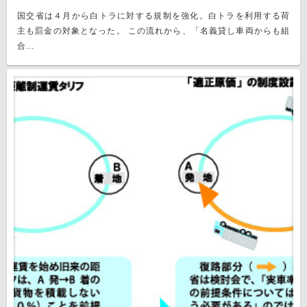
国交省は４月から白トラに対する規制を強化。白トラを利用する荷
主も罰金の対象となった。 この流れから、「名義貸し車両からも組
合...