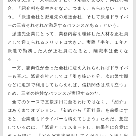
合、「紹介料を発生させない。つまり、もらわない」とい
う。「派遣会社と派遣先の運送会社、そして派遣ドライバ
ーの三者それぞれが満足するバランスがある」という。
派遣先企業にとって、業務内容を理解した人材を正社員
として迎えられるメリットは大きい。実際「半年、１年と
派遣で勤務した人が正社員になると、離職率は低くな
る」。
一方、志向性が合った会社に迎え入れられればドライバ
ーも喜ぶ。派遣会社としては「引き抜いた分、次の繁忙期
などに追加で利用してもらえれば、信頼関係は成り立つ」
ため、三者の絶妙なバランスが実現するのだ。
全てのケースで直接採用に至るわけではなく、「紹介」
はあくまでオプション。「初めから『正社員』を前提にす
ると、企業側もドライバーも構えてしまう」ためだ。想定
しているのは、「派遣としてスタートし、結果的に合意に
至った際に、『どうぞ直接雇用してください』と送り出