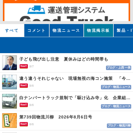
すべて
コメント
物流ニュース
物流掲示板
製品・I
子ども飛び出し注意 夏休みはどの時間帯も
New!!
8/7
ブログ・上西 一美
違う違うそれじゃない 現場無視の海コン施策 「今でも平均２～３時間は待つ」
New!!
8/6
ブログ・物流ニュース
白ナンバートラック規制で「駆け込み寺」化 企業組合が入会基準を見直しへ
New!!
8/6
ブログ・物流ニュース
第739回物流川柳 2026年8月6日号
New!!
8/6
ブログ・物流川柳