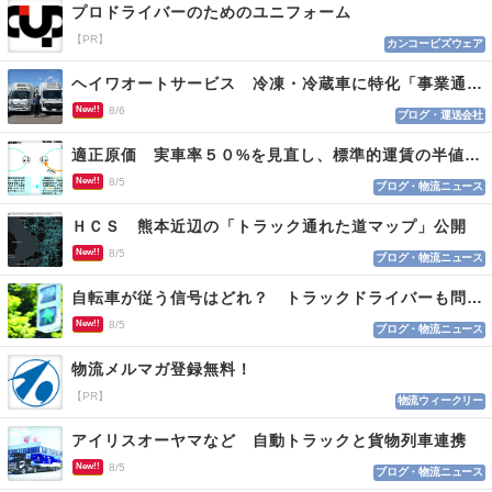
プロドライバーのためのユニフォーム
【PR】
カンコービズウェア
ヘイワオートサービス 冷凍・冷蔵車に特化「事業通じ貢献目指す」
New!!
8/6
ブログ・運送会社
適正原価 実車率５０%を見直し、標準的運賃の半値の恐れも
New!!
8/5
ブログ・物流ニュース
ＨＣＳ 熊本近辺の「トラック通れた道マップ」公開
New!!
8/5
ブログ・物流ニュース
自転車が従う信号はどれ？ トラックドライバーも問われる認識
New!!
8/5
ブログ・物流ニュース
物流メルマガ登録無料！
【PR】
物流ウィークリー
アイリスオーヤマなど 自動トラックと貨物列車連携
New!!
8/5
ブログ・物流ニュース