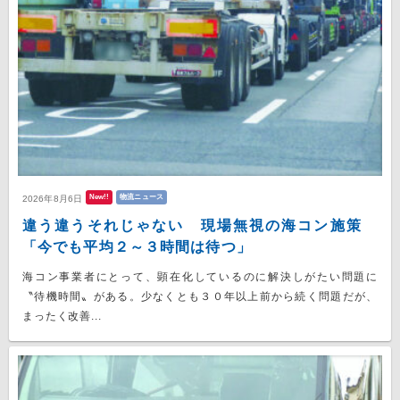
New!!
物流ニュース
2026年8月6日
違う違うそれじゃない 現場無視の海コン施策
「今でも平均２～３時間は待つ」
海コン事業者にとって、顕在化しているのに解決しがたい問題に
〝待機時間〟がある。少なくとも３０年以上前から続く問題だが、
まったく改善...