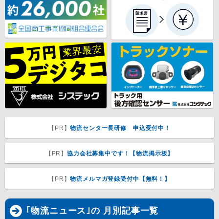
【PR】
物流センター長研修 申込受付中！
【PR】
協力会社募集中です！【物流掲示板】
【PR】
物流メルマガ登録受付中【無料！】
｢物流ニュース｣の 月別記事一覧