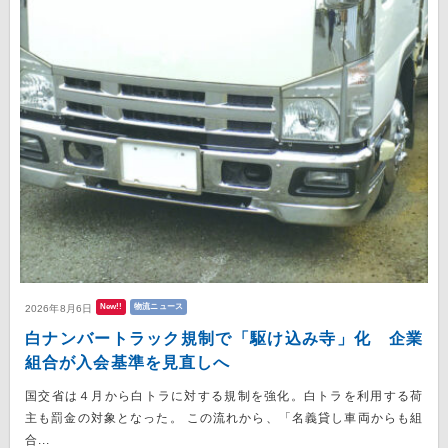
New!!
物流ニュース
2026年8月6日
白ナンバートラック規制で「駆け込み寺」化 企業
組合が入会基準を見直しへ
国交省は４月から白トラに対する規制を強化。白トラを利用する荷
主も罰金の対象となった。 この流れから、「名義貸し車両からも組
合...