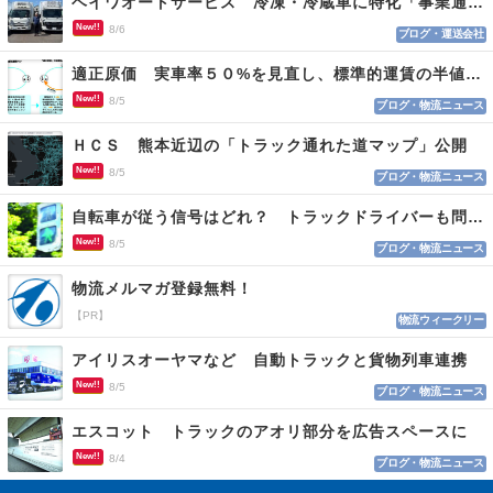
ヘイワオートサービス 冷凍・冷蔵車に特化「事業通じ貢献目指す」
New!!
8/6
ブログ・運送会社
適正原価 実車率５０%を見直し、標準的運賃の半値の恐れも
New!!
8/5
ブログ・物流ニュース
ＨＣＳ 熊本近辺の「トラック通れた道マップ」公開
New!!
8/5
ブログ・物流ニュース
自転車が従う信号はどれ？ トラックドライバーも問われる認識
New!!
8/5
ブログ・物流ニュース
物流メルマガ登録無料！
【PR】
物流ウィークリー
アイリスオーヤマなど 自動トラックと貨物列車連携
New!!
8/5
ブログ・物流ニュース
エスコット トラックのアオリ部分を広告スペースに
New!!
8/4
ブログ・物流ニュース