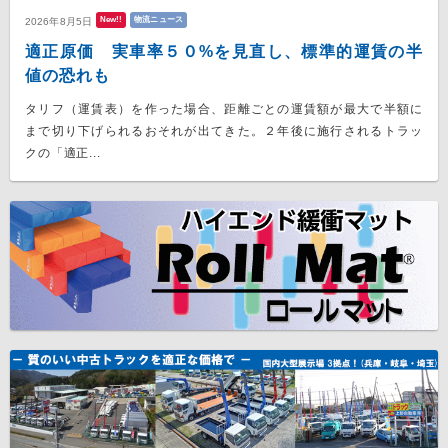
New!!
物流ニュース
2026年8月5日
適正原価 実車率５０%を見直し、標準的運賃の半
値の恐れも
タリフ（運賃表）を作った場合、距離ごとの運賃額が最大で半額に
まで切り下げられるおそれが出てきた。２年後に施行されるトラッ
クの「適正...