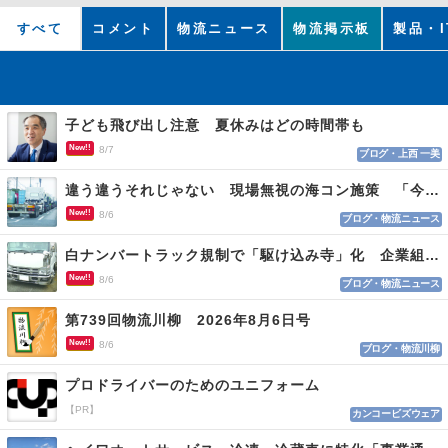
すべて
コメント
物流ニュース
物流掲示板
製品・I
子ども飛び出し注意 夏休みはどの時間帯も
New!!
8/7
ブログ・上西 一美
違う違うそれじゃない 現場無視の海コン施策 「今でも平均２～３時間は待つ」
New!!
8/6
ブログ・物流ニュース
白ナンバートラック規制で「駆け込み寺」化 企業組合が入会基準を見直しへ
New!!
8/6
ブログ・物流ニュース
第739回物流川柳 2026年8月6日号
New!!
8/6
ブログ・物流川柳
プロドライバーのためのユニフォーム
【PR】
カンコービズウェア