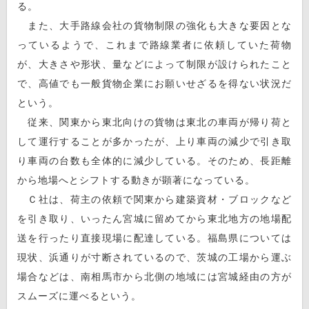
る。
また、大手路線会社の貨物制限の強化も大きな要因とな
っているようで、これまで路線業者に依頼していた荷物
が、大きさや形状、量などによって制限が設けられたこと
で、高値でも一般貨物企業にお願いせざるを得ない状況だ
という。
従来、関東から東北向けの貨物は東北の車両が帰り荷と
して運行することが多かったが、上り車両の減少で引き取
り車両の台数も全体的に減少している。そのため、長距離
から地場へとシフトする動きが顕著になっている。
Ｃ社は、荷主の依頼で関東から建築資材・ブロックなど
を引き取り、いったん宮城に留めてから東北地方の地場配
送を行ったり直接現場に配達している。福島県については
現状、浜通りが寸断されているので、茨城の工場から運ぶ
場合などは、南相馬市から北側の地域には宮城経由の方が
スムーズに運べるという。