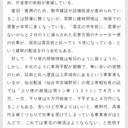
め、片道便の依頼が激減している。
復旧・復興のため、都市建設や設備投資が進められてい
ることは想像に難くないが、実際に建材関係は、地場での
需要が非常に多くなっている。「震災の半年前に、需要が
ないからと２分の１に減らされた石巻方面のチャーター便
の仕事が、現在は震災前と比べて１.５倍になっている」と
いう建材の配送を行う会社もある。
対して、下り便の荷物情報は毎日のように届くようだ。
しかし、Ｂ社のように車両手配が困難で、奪い合いの状態
のため、以前と比べ運賃は上昇傾向にあるという事業者も
いるが、仙台配送（仙台市宮城野区）の尾上寿昭社長の話
では「上り便の相場は増トン車（１２トン）で８万～９
万。一方、下り便は５万円前後で、下手すると４万円にな
ることもある。安いけど空車よりはいいと、燃料代、高速
代を稼ぐつもりで仕事を受けてしまっている事業者がほと
んどで、これでは東北の物流はよくならない」と危惧す