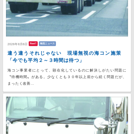
New!!
物流ニュース
2026年8月6日
違う違うそれじゃない 現場無視の海コン施策
「今でも平均２～３時間は待つ」
海コン事業者にとって、顕在化しているのに解決しがたい問題に
〝待機時間〟がある。少なくとも３０年以上前から続く問題だが、
まったく改善...