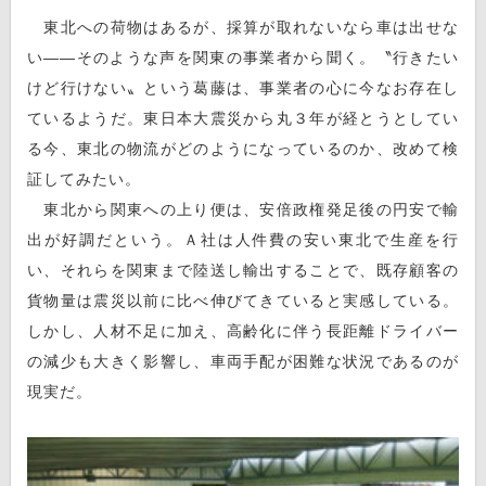
東北への荷物はあるが、採算が取れないなら車は出せな
い――そのような声を関東の事業者から聞く。〝行きたい
けど行けない〟という葛藤は、事業者の心に今なお存在し
ているようだ。東日本大震災から丸３年が経とうとしてい
る今、東北の物流がどのようになっているのか、改めて検
証してみたい。
東北から関東への上り便は、安倍政権発足後の円安で輸
出が好調だという。Ａ社は人件費の安い東北で生産を行
い、それらを関東まで陸送し輸出することで、既存顧客の
貨物量は震災以前に比べ伸びてきていると実感している。
しかし、人材不足に加え、高齢化に伴う長距離ドライバー
の減少も大きく影響し、車両手配が困難な状況であるのが
現実だ。