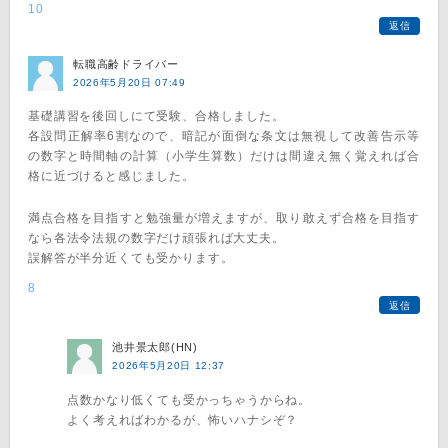
10
返信
転職高齢ドライバー
2026年5月20日 07:49
基礎講習を後回しにて受験、合格しました。
各設問正解率6割なので、暗記が面倒な条文は無視して改善告示等
の数字と時間軸の計算（小学生算数）だけは間違え無く覚えれば合
格に近づけると感じました。
満点合格を目指すと勉強量が増えますが、取り敢えず合格を目指す
なら各法令法規の数字だけ頑張れば大丈夫。
誤解答が半分近くても受かります。
8
返信
池井景太郎(HN)
2026年5月20日 12:37
点数かなり低くても受かっちゃうからね。
よく考えればわかるが、怖いハナシぞ？