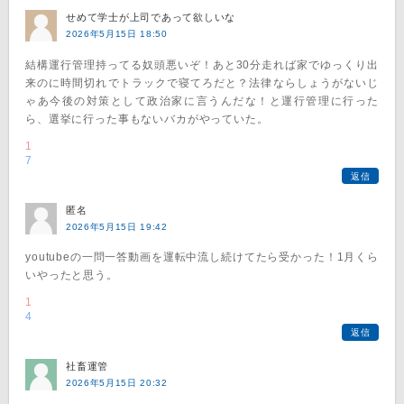
せめて学士が上司であって欲しいな
2026年5月15日 18:50
結構運行管理持ってる奴頭悪いぞ！あと30分走れば家でゆっくり出
来のに時間切れでトラックで寝てろだと？法律ならしょうがないじ
ゃあ今後の対策として政治家に言うんだな！と運行管理に行った
ら、選挙に行った事もないバカがやっていた。
1
7
返信
匿名
2026年5月15日 19:42
youtubeの一問一答動画を運転中流し続けてたら受かった！1月くら
いやったと思う。
1
4
返信
社畜運管
2026年5月15日 20:32