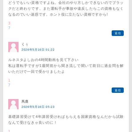
どうでもいい資格ですよね。会社のやり方しかできないのでブラッ
クだと終わりです。また運転手が事故や違反したらこの資格もなく
なるのでいい迷惑です。ホント役に立たない資格ですから!
3
7
返信
くぅ
2026年5月16日 01:22
ルネスタよしおの4時間動画を見て下さい
私は運転手ですが1週間前から聞き流しで聞いて前日に過去問を解
いただけで一回で受かりましたよ
1
7
返信
馬鹿
2026年5月16日 05:23
基礎講習受けて4年講習受ければもらえる国家資格なんだから試験
なんて受けなきゃ良いのに！
1