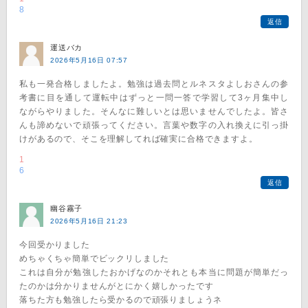
8
返信
運送バカ
2026年5月16日 07:57
私も一発合格しましたよ。勉強は過去問とルネスタよしおさんの参
考書に目を通して運転中はずっと一問一答で学習して3ヶ月集中し
ながらやりました。そんなに難しいとは思いませんでしたよ。皆さ
んも諦めないで頑張ってください。言葉や数字の入れ換えに引っ掛
けがあるので、そこを理解してれば確実に合格できますよ。
1
6
返信
幽谷霧子
2026年5月16日 21:23
今回受かりました
めちゃくちゃ簡単でビックリしました
これは自分が勉強したおかげなのかそれとも本当に問題が簡単だっ
たのかは分かりませんがとにかく嬉しかったです
落ちた方も勉強したら受かるので頑張りましょうネ