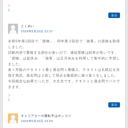
3
6
返信
とくめい
2026年5月15日 22:37
令和5年第1回目で「貨物」、同年第２回目で「旅客」の資格を取得
しました。
試験内容で重複する部分が多いので、連続受験は効率が良いです。
「貨物」は盆休み、「旅客」は正月休みを利用して集中的に学習し
ました。
各々市販のテキスト１冊と過去問１冊購入。テキストは丸暗記を目
指す熟読。過去問は２巡して弱点を徹底的に振り返りをしました。
今回残念な結果だった方、大丈夫です。テキストと過去問でパスで
きます。
3
5
返信
キャリアカーの運転手はポンコツ
2026年5月15日 23:00