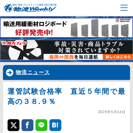
物流ニュース
運管試験合格率 直近５年間で最
高の３８.９％
2026年5月14日