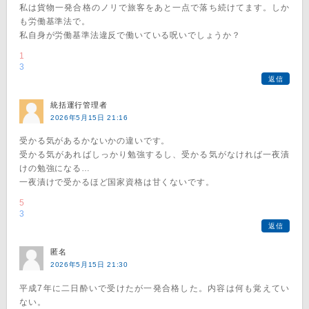
私は貨物一発合格のノリで旅客をあと一点で落ち続けてます。しか
も労働基準法で。
私自身が労働基準法違反で働いている呪いでしょうか？
1
3
返信
統括運行管理者
2026年5月15日 21:16
受かる気があるかないかの違いです。
受かる気があればしっかり勉強するし、受かる気がなければ一夜漬
けの勉強になる…
一夜漬けで受かるほど国家資格は甘くないです。
5
3
返信
匿名
2026年5月15日 21:30
平成7年に二日酔いで受けたが一発合格した。内容は何も覚えてい
ない。