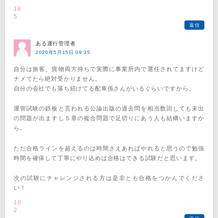
18
5
返信
ある運行管理者
2026年5月15日 09:35
自分は旅客、貨物両方持ちで実際に事業所内で選任されてますけど
ナメてたら絶対受かりません。
自分の会社でも落ち続けてる配車係さんがいるぐらいですから。
運管試験の鉄板と言われる公論出版の過去問を相当数回しても未出
の問題が出ますし５章の複合問題で足切りにあう人も結構いますか
ら。
ただ合格ラインを超えるのは時間さえあればやれると思うので勉強
時間を確保して丁寧にやり込めば合格はできる試験だと思います。
次の試験にチャレンジされる方は是非とも合格をつかんでくださ
い！
10
2