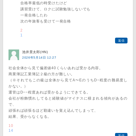
合格率最低の時受けたけど
講習受けて、ロクに試験勉強しないでも
一発合格したわ
次の年旅客も受けて一発合格
2
1
返信
池井景太郎(HN)
2026年5月14日 12:27
社会全体から見て偏差値40くらいあれば受かる内容。
商業簿記工業簿記２級の方が難しい。
（※それでもこの級は全体から見てA〜EのうちD−程度の難易度し
かない。）
運管はD−−程度あれば受かるようにできてる。
会社が粉飾慣れしてると経験値がマイナスに積まれる傾向があるの
で、
頑張れば頑張るほど勘違いを覚え込んでしまって、
結果、受からなくなる。
10
14
返信