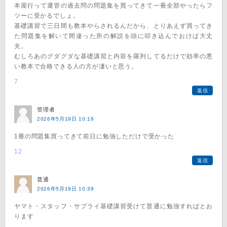
本屋行って運管の過去問の問題集を買ってきて一冊全部やったらフ
ツーに受かるでしょ。
基礎講習で三日間も教本やらされるんだから、とりあえず買ってき
た問題集を解いて間違った所の解説を頭に叩き込んでおけば大丈
夫。
むしろあのグダグダな基礎講習と内容を羅列してるだけで効率の悪
い教本で合格できる人の方が凄いと思う。
7
返信
管理者
2026年5月19日 10:18
1冊の問題集買ってきて前日に勉強しただけで受かった
12
返信
普通
2026年5月19日 10:39
ヤマト・スタッフ・サプライ基礎講習受けて普通に勉強すればとお
ります