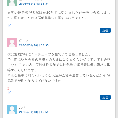
2026年5月17日 16:34
旅客の運行管理者試験を20年前に受けましたが一発で合格しまし
た。難しかったのは労働基準法に関する項目でした。
10
返信
グエン
2026年5月18日 07:35
僕は通勤の時にユーチューブを観ていて合格しました。
でも前にいた会社の事務所の人達は１０回ぐらい受けていても合格
しなくて その内に実務経験５年で試験免除で運行管理者の資格を取
得するらしいです。
そんな基準に満たないような人達が会社を運営しているんだから 物
流業界が良くなるはずがないですw
2
10
返信
たけ
2026年5月18日 15:55