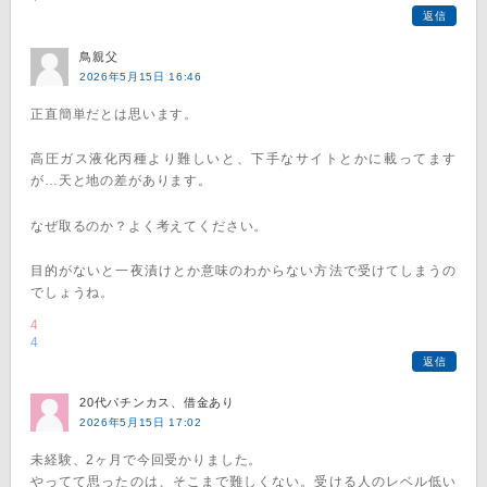
返信
鳥親父
2026年5月15日 16:46
正直簡単だとは思います。
高圧ガス液化丙種より難しいと、下手なサイトとかに載ってます
が…天と地の差があります。
なぜ取るのか？よく考えてください。
目的がないと一夜漬けとか意味のわからない方法で受けてしまうの
でしょうね。
4
4
返信
20代パチンカス、借金あり
2026年5月15日 17:02
未経験、2ヶ月で今回受かりました。
やってて思ったのは、そこまで難しくない。受ける人のレベル低い