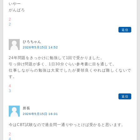
いやー
がんばろ
2
2
返信
ひろちゃん
2026年5月15日 14:52
24年問題をきっかけに勉強して1回で受かりました。
引っ掛け問題が多く、1日30分ぐらい参考書に目を通して。
仕事しながらの勉強は大変でしたが要領良くやれば難しくないで
す。
4
3
返信
所長
2026年5月15日 16:31
今はCBT試験なので過去問一通りやっとけば受かると思います。
2
4