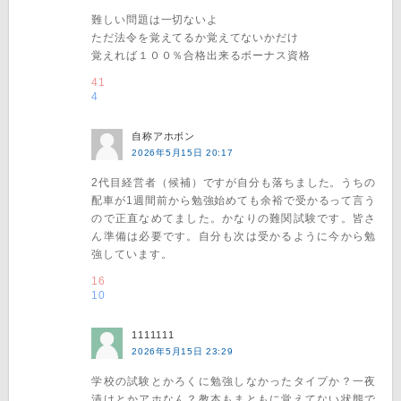
難しい問題は一切ないよ
ただ法令を覚えてるか覚えてないかだけ
覚えれば１００％合格出来るボーナス資格
41
4
自称アホボン
2026年5月15日 20:17
2代目経営者（候補）ですが自分も落ちました。うちの
配車が1週間前から勉強始めても余裕で受かるって言う
ので正直なめてました。かなりの難関試験です。皆さ
ん準備は必要です。自分も次は受かるように今から勉
強しています。
16
10
1111111
2026年5月15日 23:29
学校の試験とかろくに勉強しなかったタイプか？一夜
漬けとかアホなん？教本もまともに覚えてない状態で