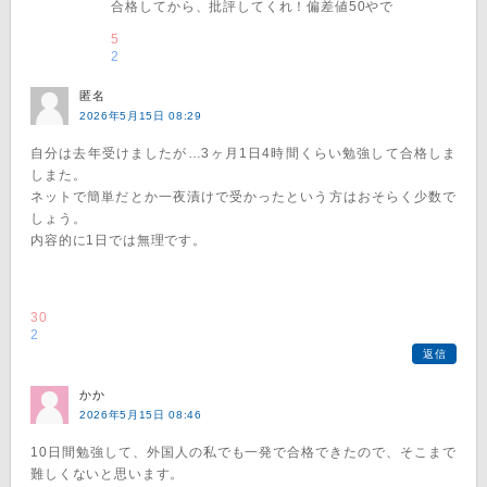
合格してから、批評してくれ！偏差値50やで
5
2
匿名
2026年5月15日 08:29
自分は去年受けましたが…3ヶ月1日4時間くらい勉強して合格しま
しまた。
ネットで簡単だとか一夜漬けで受かったという方はおそらく少数で
しょう。
内容的に1日では無理です。
30
2
返信
かか
2026年5月15日 08:46
10日間勉強して、外国人の私でも一発で合格できたので、そこまで
難しくないと思います。