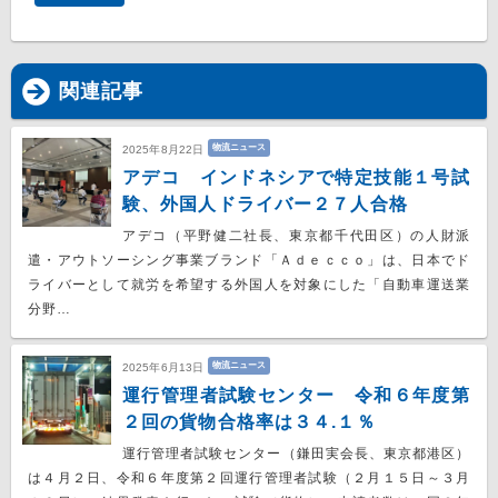
関連記事
物流ニュース
2025年8月22日
アデコ インドネシアで特定技能１号試
験、外国人ドライバー２７人合格
アデコ（平野健二社長、東京都千代田区）の人財派
遣・アウトソーシング事業ブランド「Ａｄｅｃｃｏ」は、日本でド
ライバーとして就労を希望する外国人を対象にした「自動車運送業
分野…
物流ニュース
2025年6月13日
運行管理者試験センター 令和６年度第
２回の貨物合格率は３４.１％
運行管理者試験センター（鎌田実会長、東京都港区）
は４月２日、令和６年度第２回運行管理者試験（２月１５日～３月