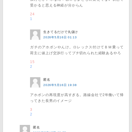
受かると思える神経が分からん
24
1
生きてるだけで丸儲け
2026年5月16日 01:13
ガチのアホボンやんけ。ロレックス付けてＢＭ乗って
荷主に値上げ交渉行ってブチ切れられた経験あるやろ
15
2
匿名
2026年5月16日 19:38
アホボンの再現度が高すぎる。路線会社で2年働いて帰
ってきた長男のイメージ
3
2
匿名