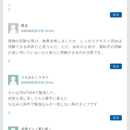
1
5
返信
匿名
2026年5月17日 10:51
貨物の試験を受け、無事合格しましたが、しっかりテキスト読めば
理解できる内容だと思うんだ。ただ、会社の上役や、運転手の理解
が追い付いていないから彼らに理解させるのが大変です。
6
返信
うんかんこうそつ
2026年5月17日 15:01
オレはYouTubeで勉強した。
何回も流し見してたら勝手に覚えた
ちなみに高卒で勉強なんか一切しない系のタイプです
8
返信
倍率ドン！更に倍！