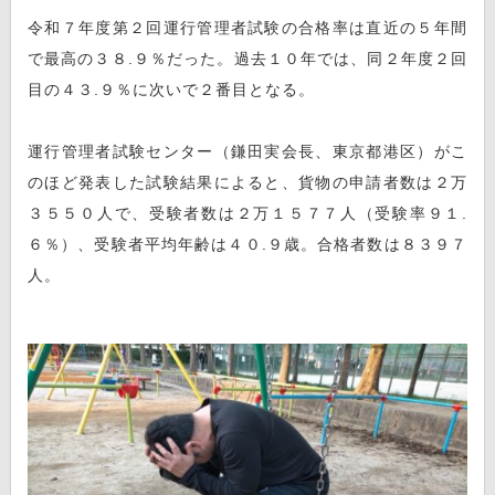
令和７年度第２回運行管理者試験の合格率は直近の５年間
で最高の３８.９％だった。過去１０年では、同２年度２回
目の４３.９％に次いで２番目となる。
運行管理者試験センター（鎌田実会長、東京都港区）がこ
のほど発表した試験結果によると、貨物の申請者数は２万
３５５０人で、受験者数は２万１５７７人（受験率９１.
６％）、受験者平均年齢は４０.９歳。合格者数は８３９７
人。