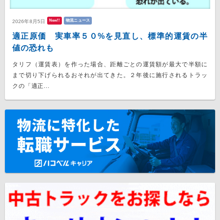
New!!
物流ニュース
2026年8月5日
適正原価 実車率５０%を見直し、標準的運賃の半
値の恐れも
タリフ（運賃表）を作った場合、距離ごとの運賃額が最大で半額に
まで切り下げられるおそれが出てきた。２年後に施行されるトラッ
クの「適正...