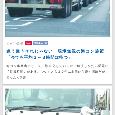
New!!
物流ニュース
2026年8月6日
違う違うそれじゃない 現場無視の海コン施策
「今でも平均２～３時間は待つ」
海コン事業者にとって、顕在化しているのに解決しがたい問題に
〝待機時間〟がある。少なくとも３０年以上前から続く問題だが、
まったく改善...