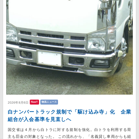
New!!
物流ニュース
2026年8月6日
白ナンバートラック規制で「駆け込み寺」化 企業
組合が入会基準を見直しへ
国交省は４月から白トラに対する規制を強化。白トラを利用する荷
主も罰金の対象となった。 この流れから、「名義貸し車両からも組