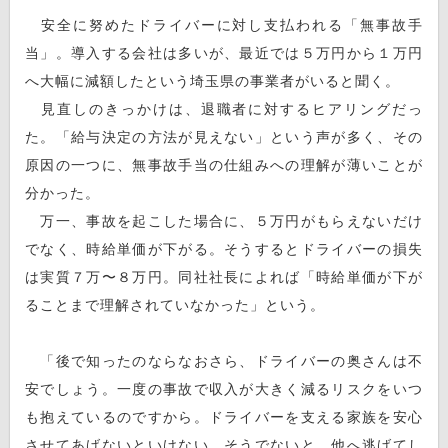
安全に努めたドライバーに対し支払われる「無事故手
当」。導入する会社は多いが、最近では５万円から１万円
へ大幅に減額したという埼玉県の事業者がいると聞く。
見直しのきっかけは、退職者に対するヒアリングだっ
た。「給与決定の方法が見えない」という声が多く、その
原因の一つに、無事故手当の仕組みへの理解が薄いことが
分かった。
万一、事故を起こした場合に、５万円がもらえないだけ
でなく、時給単価が下がる。そうするとドライバーの損失
は実質７万〜８万円。同社社長によれば「時給単価が下が
ることまで理解されていなかった」という。
「後で知ったのならなおさら、ドライバーの奥さんは不
安でしょう。一度の事故で収入が大きく減るリスクをいつ
も抱えているのですから。ドライバーを支える家族を安心
させてあげないといけない。そうでないと、他へ逃げてし