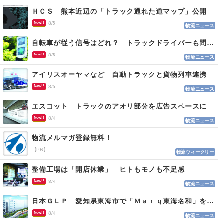
ＨＣＳ 熊本近辺の「トラック通れた道マップ」公開
New!!
8/5
物流ニュース
自転車が従う信号はどれ？ トラックドライバーも問われる認識
New!!
8/5
物流ニュース
アイリスオーヤマなど 自動トラックと貨物列車連携
New!!
8/5
物流ニュース
エスコット トラックのアオリ部分を広告スペースに
New!!
8/4
物流ニュース
物流メルマガ登録無料！
【PR】
物流ウィークリー
整備工場は「開店休業」 ヒトもモノも不足感
New!!
8/4
物流ニュース
日本ＧＬＰ 愛知県東海市で「Ｍａｒｑ東海名和」を開発
New!!
8/4
物流ニュース