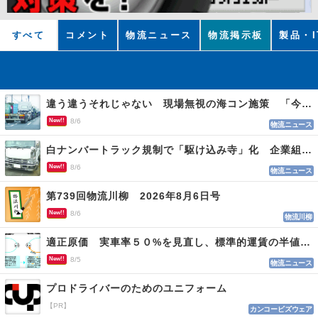
すべて
コメント
物流ニュース
物流掲示板
製品・I
違う違うそれじゃない 現場無視の海コン施策 「今でも平均２～３時間は待つ」
New!!
8/6
物流ニュース
白ナンバートラック規制で「駆け込み寺」化 企業組合が入会基準を見直しへ
New!!
8/6
物流ニュース
第739回物流川柳 2026年8月6日号
New!!
8/6
物流川柳
適正原価 実車率５０%を見直し、標準的運賃の半値の恐れも
New!!
8/5
物流ニュース
プロドライバーのためのユニフォーム
【PR】
カンコービズウェア