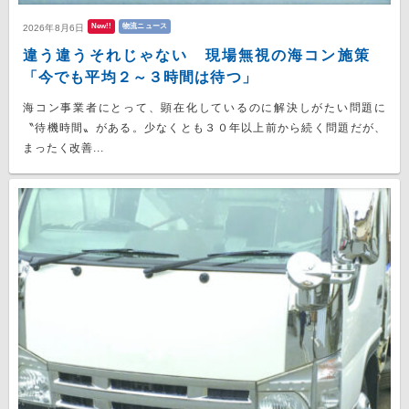
New!!
物流ニュース
2026年8月6日
違う違うそれじゃない 現場無視の海コン施策
「今でも平均２～３時間は待つ」
海コン事業者にとって、顕在化しているのに解決しがたい問題に
〝待機時間〟がある。少なくとも３０年以上前から続く問題だが、
まったく改善...