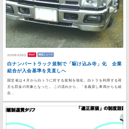
New!!
物流ニュース
2026年8月6日
白ナンバートラック規制で「駆け込み寺」化 企業
組合が入会基準を見直しへ
国交省は４月から白トラに対する規制を強化。白トラを利用する荷
主も罰金の対象となった。 この流れから、「名義貸し車両からも組
合...