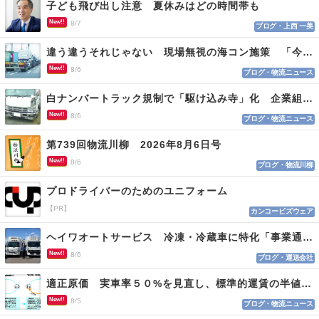
子ども飛び出し注意 夏休みはどの時間帯も
New!!
8/7
ブログ・上西 一美
違う違うそれじゃない 現場無視の海コン施策 「今でも平均２～３時間は待つ」
New!!
8/6
ブログ・物流ニュース
白ナンバートラック規制で「駆け込み寺」化 企業組合が入会基準を見直しへ
New!!
8/6
ブログ・物流ニュース
第739回物流川柳 2026年8月6日号
New!!
8/6
ブログ・物流川柳
プロドライバーのためのユニフォーム
【PR】
カンコービズウェア
ヘイワオートサービス 冷凍・冷蔵車に特化「事業通じ貢献目指す」
New!!
8/6
ブログ・運送会社
適正原価 実車率５０%を見直し、標準的運賃の半値の恐れも
New!!
8/5
ブログ・物流ニュース