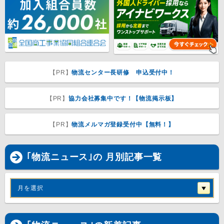
【PR】
物流センター長研修 申込受付中！
【PR】
協力会社募集中です！【物流掲示板】
【PR】
物流メルマガ登録受付中【無料！】
｢物流ニュース｣の 月別記事一覧
月を選択