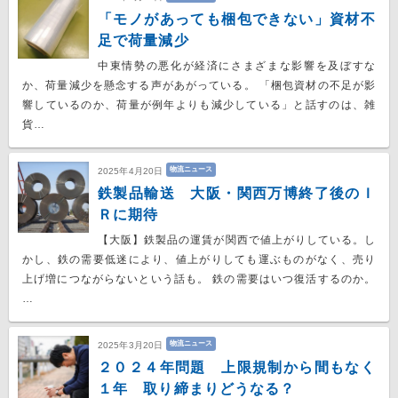
「モノがあっても梱包できない」資材不
足で荷量減少
中東情勢の悪化が経済にさまざまな影響を及ぼすな
か、荷量減少を懸念する声があがっている。 「梱包資材の不足が影
響しているのか、荷量が例年よりも減少している」と話すのは、雑
貨…
物流ニュース
2025年4月20日
鉄製品輸送 大阪・関西万博終了後のＩ
Ｒに期待
【大阪】鉄製品の運賃が関西で値上がりしている。し
かし、鉄の需要低迷により、値上がりしても運ぶものがなく、売り
上げ増につながらないという話も。 鉄の需要はいつ復活するのか。
…
物流ニュース
2025年3月20日
２０２４年問題 上限規制から間もなく
１年 取り締まりどうなる？