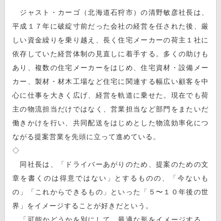
ジャスト・カーゴ（北海道石狩市）の清野敏彦社長は、
平成１７年に破綻寸前だった会社の経営を任された後、厳
しい資金繰りを乗り越え、長く住宅メーカーの荷主１社に
依存していた経営体制の見直しに着手する。多くの助けも
あり、複数の住宅メーカーをはじめ、住宅資材・設備メー
カー、製材・材木工場など住宅に関連する幅広い顧客を中
心に仕事を大きく広げ、経営を軌道に乗せた。現在でも荷
主の物流担当だけではなく、営業担当など部門をまたいだ
働きかけを行い、共同配送をはじめとした物流効率化につ
ながる提案営業を先頭に立って進めている。
◇
同社長は、「ドライバーあがりのため、提案のための文
章を書くのは得意ではない」とするものの、「今ないも
の」「これからできるもの」といった「５〜１０年後の世
界」をイメージすることが好きだという。
「可能かどうかを別にして、最適な形をイメージする。