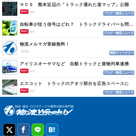
ＨＣＳ 熊本近辺の「トラック通れた道マップ」公開
New!!
8/5
ブログ・物流ニュース
自転車が従う信号はどれ？ トラックドライバーも問われる認識
New!!
8/5
ブログ・物流ニュース
物流メルマガ登録無料！
【PR】
物流ウィークリー
アイリスオーヤマなど 自動トラックと貨物列車連携
New!!
8/5
ブログ・物流ニュース
エスコット トラックのアオリ部分を広告スペースに
New!!
8/4
ブログ・物流ニュース