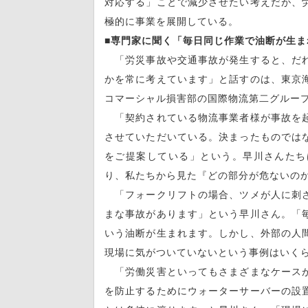
対応する」ことで減少させたい考えだが、
極的に事業を展開している。
■専門家に聞く「毎日同じ作業で油断が生ま
「労災事故や交通事故が発生すると、だれ
かを常に考えています」と話すのは、東京
コマーシャル損害部の国際物流第二グルー
「契約されている物流事業者様が事故を起
させていただいている。決まったものでは
をご提案している」という。早川さんたち
り、私たちから見た『どの部分が危ないの
「フォークリフトの場合、ツメが人に刺さ
まな事故があります」という早川さん。「
いう油断が生まれます。しかし、外部の人
現場に気がついていないという事例はいく
「労働災害といってもさまざまなケースが
を防止するためにウォーターサーバーの設