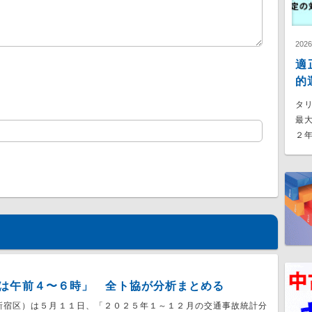
202
適
的
タ
最
２年
は午前４〜６時」 全ト協が分析まとめる
新宿区）は５月１１日、「２０２５年１～１２月の交通事故統計分