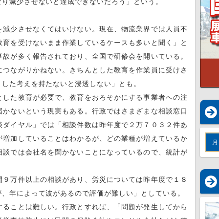
なり減少させないと達成できないだろう」という。
減少させなくてはいけない。現在、物流業界では人員不
教育を受けないまま作業しているケースも多いと聞く」と
事故が多く報告されており、全国で研修会を開いている。
につながりかねない。きちんとした教育を作業員に受けさ
とした考えを持たないと浸透しない」とも。
した教育が必要で、教育をおろそかにする事業者への注
届かないという現実もある。行政ではさまざまな相談窓口
談ダイヤル」では「相談件数は昨年度で２万７０３２件あ
が増加していることはわかるが、どの業種が増えているか
月
相談では会社名を聞かないことになっているので、統計が
９万件以上の相談があり、労災については昨年度で１８
が、年によって波があるので評価が難しい」としている。
ることは難しい。行政とすれば、「問題が発生してから