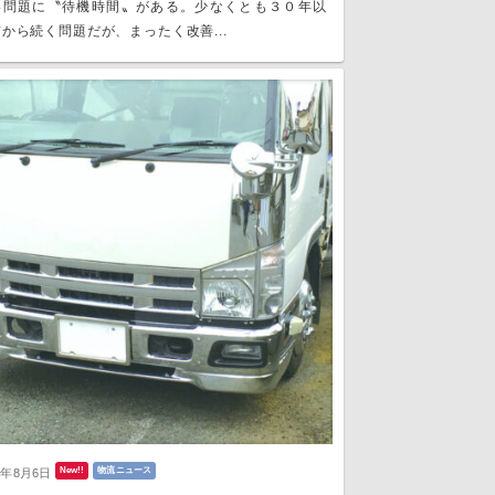
い問題に〝待機時間〟がある。少なくとも３０年以
から続く問題だが、まったく改善...
New!!
物流ニュース
6年8月6日