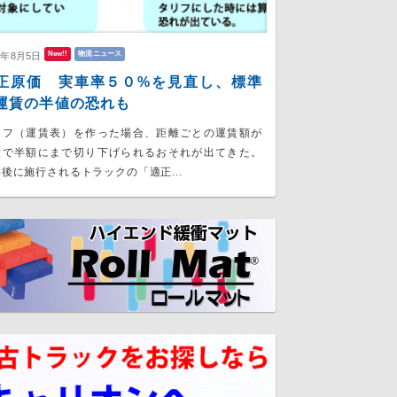
New!!
物流ニュース
6年8月5日
正原価 実車率５０%を見直し、標準
運賃の半値の恐れも
リフ（運賃表）を作った場合、距離ごとの運賃額が
大で半額にまで切り下げられるおそれが出てきた。
後に施行されるトラックの「適正...