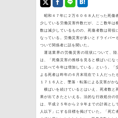
昭和４７年に２万６０６８人だった死傷者
少している労働災害件数だが、ここ数年は
数は減少しているものの、死傷者数は荷役
なっている。労働災害が多いとドライバー
ついて関係者に話を聞いた。
運送業界の労働災害の現状について、陸
は、「死傷災害の推移を見ると横ばいにな
に比べて今年は増加している」という。「
よる死者は昨年の６月末現在で１人だった
１７１６人と、墜落・転落による災害がか
横ばいを続けているとはいえ、死者数と死
果が出てきたといえる。法的な行政処分の
は、平成２５年から２９年までの計画とし
人以下」にする目標を掲げていた。「死亡