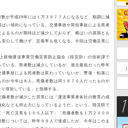
数が平成28年には１万３９７７人になるなど、順調に減
横ばい傾向になっている。交通事故や荷役事故による死者
によるものが期待ほど減少しておらず、横ばいの原因とも
も安心して働けず、定着率も低くなる。今回は労働災害に
上貨物運送事業労働災害防止協会（陸災防）の技術課で
っている。死者数は減少しているが、過去最低だった昨年
【
交通事故による死者数は変わっていないが、墜落・転落に
ものが今年は８人。死傷者数は同１６７０人だったものが
なり増加している」と指摘する。
傷者数が減少した背景には「運送事業者各社の教育の成
強化なども抑止力になっているようだ」という。陸災防で
て「死亡災害を１０５人以下」「死傷者数を１万２４００
者数については、昨年９９人で達成したが、今年はこのま