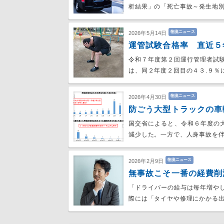
析結果」の「死亡事故～発生地別
物流ニュース
2026年5月14日
運管試験合格率 直近５
令和７年度第２回運行管理者試
は、同２年度２回目の４３.９％
物流ニュース
2026年4月30日
防ごう大型トラックの車
国交省によると、令和６年度の
減少した。一方で、人身事故を
物流ニュース
2026年2月9日
無事故こそ一番の経費削
「ドライバーの給与は毎年増や
際には「タイヤや修理にかかる