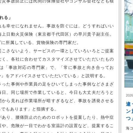
労災事故防止には民間の保険会社やコンサル会社なども積
れる」
も幸せになれません。事故を防ぐには、どうすればいい
海上日動火災保険（東京都千代田区）の早川貴子副主任。
プに所属している、貨物保険の専門家だ。
こさないよう、サービスの一環としていろいろとご提案
なく、各社に合わせてカスタマイズさせていただいたもの
は「事故対応の専門家」で、「常に事故と向き合ってお
か』をアドバイスさせていただいている」と説明する。
った事例や作業員の足をひいてしまった事例などさまざ
毎日、同じ場所で作業していると、今日も大丈夫だろうと
202
間から見れば作業場所が暗すぎるなど、事故を誘発させる
違
らでもあります」と指摘する。
ン
あり、腰痛防止のためのロボットを提案したり、熱中症
つ
置や、危険が一目でわかる室温計の設置など、提案するこ
海