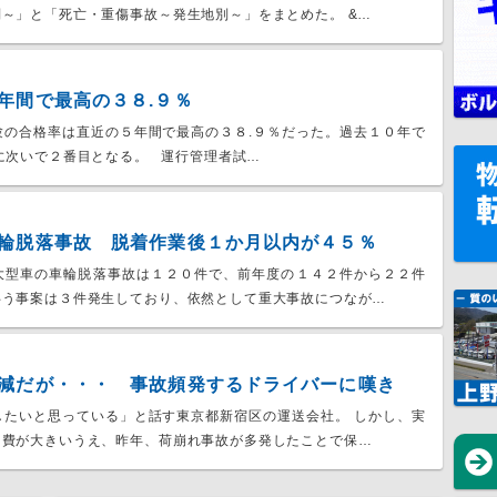
～」と「死亡・重傷事故～発生地別～」をまとめた。 &…
年間で最高の３８.９％
験の合格率は直近の５年間で最高の３８.９％だった。過去１０年で
に次いで２番目となる。 運行管理者試…
輪脱落事故 脱着作業後１か月以内が４５％
大型車の車輪脱落事故は１２０件で、前年度の１４２件から２２件
伴う事案は３件発生しており、依然として重大事故につなが…
減だが・・・ 事故頻発するドライバーに嘆き
したいと思っている」と話す東京都新宿区の運送会社。 しかし、実
出費が大きいうえ、昨年、荷崩れ事故が多発したことで保…