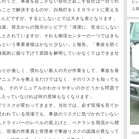
に行くと、事故を起こさない会社と起こす会社は一目でわ
た
上前
ることで解決するものや、白熱灯をＬＥＤライトに変える
とんどですが、するとしないとでは大きな差となります」
派。荷主からの指示がシビアで『清潔に、安全にしない
んとされていますが、それも物流センターの一つではきち
るという事業者様はかなり少ない」と報告。「事故を防ぐ
徹底的に掘り下げて原因を解明していかなくてはできませ
りが激しく、慣れない新人の方が作業をして、事故を発
マニュアルを教えるだけではなく、そのリスクも知っても
も、そのマニュアルがわかりやすいのかどうかも問題で
に入っていなければ何の意味もなくなります」
リスクが変わってきます。当社では、必ず現場を見てか
思われている現場でも、事故のリスクに気づかれていない
人ドライバーのレベルの底上げと、ベテランを我流から標
た、現場の作業員と管理者で事故リスクの認識が異なって
202