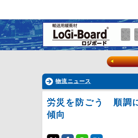
◀
物流ニュース
労災を防ごう 順調
傾向