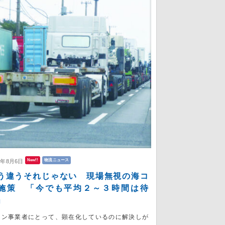
New!!
物流ニュース
6年8月6日
う違うそれじゃない 現場無視の海コ
施策 「今でも平均２～３時間は待
」
コン事業者にとって、顕在化しているのに解決しが