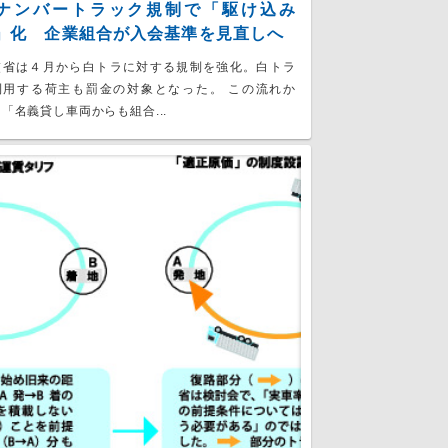
ナンバートラック規制で「駆け込み
」化 企業組合が入会基準を見直しへ
交省は４月から白トラに対する規制を強化。白トラ
利用する荷主も罰金の対象となった。 この流れか
「名義貸し車両からも組合...