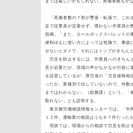
までは厳しいかもしれない。死傷者数もか
「死傷者数の７割が墜落・転落で、これを
足で従業員が定着せず、慣れない作業員が
指摘。「また、ロールボックスパレットの
便利ゆえに使い方によっては危険で、事故
せないとダメで、それにはトップがきちん
労災を防止するには、作業員へのきちんと
意が必要だが、現場の声がなかなか行政に
を設置しているが、厚労省の「労災保険相
ったが、業種別で出していないので、件数
まではわからない」（総務課）という。「
取れない」とも説明する。
東京都労働相談情報センターでは、「年間
１２件。運輸業の相談はうち６７件だった
現状では、現場からの相談で労災を防止す