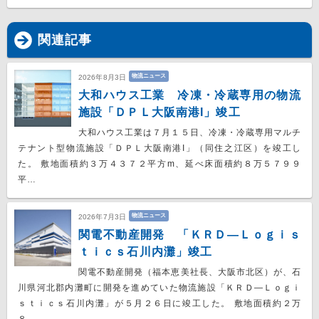
関連記事
物流ニュース
2026年8月3日
大和ハウス工業 冷凍・冷蔵専用の物流
施設「ＤＰＬ大阪南港I」竣工
大和ハウス工業は７月１５日、冷凍・冷蔵専用マルチ
テナント型物流施設「ＤＰＬ大阪南港I」（同住之江区）を竣工し
た。 敷地面積約３万４３７２平方m、延べ床面積約８万５７９９
平…
物流ニュース
2026年7月3日
関電不動産開発 「ＫＲＤ―Ｌｏｇｉｓ
ｔｉｃｓ石川内灘」竣工
関電不動産開発（福本恵美社長、大阪市北区）が、石
川県河北郡内灘町に開発を進めていた物流施設「ＫＲＤ―Ｌｏｇｉ
ｓｔｉｃｓ石川内灘」が５月２６日に竣工した。 敷地面積約２万
８…