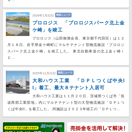
物流ニュース
2026年1月22日
プロロジス 「プロロジスパーク北上金
ケ崎」を竣工
プロロジス（山田御酒会長、東京都千代田区）は１２
月１８日、岩手県金ケ崎町にマルチテナント型物流施設「プロロジ
スパーク北上金ケ崎」を竣工した。 東北自動車道の北上金ヶ崎Ｉ
Ｃ…
物流ニュース
2025年11月21日
大和ハウス工業 「ＤＰＬつくば中央I
I」着工、最大８テナント入居可
大和ハウス工業は１１月２０日、茨城県つくば市「筑
波西部工業団地」内にマルチテナント型の大型物流施設「ＤＰＬつ
くば中央II」を着工した。 同施設は２０２３年竣工の「ＤＰＬつ…