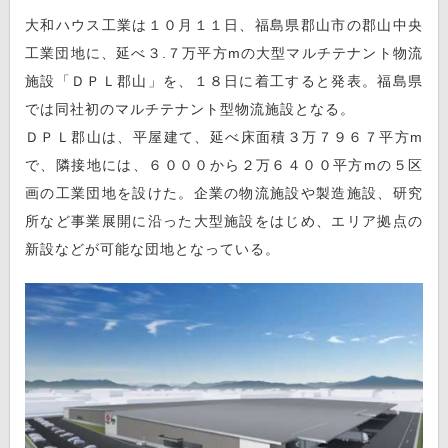
大和ハウス工業は１０月１１日、福島県郡山市の郡山中央
工業団地に、延べ３.７万平方mの大型マルチテナント物流
施設「ＤＰＬ郡山」を、１８日に着工すると発表。福島県
では同社初のマルチテナント型物流施設となる。
ＤＰＬ郡山は、平屋建て、延べ床面積３万７９６７平方m
で、隣接地には、６０００から２万６４００平方mの５区
画の工業団地を設けた。企業の物流施設や製造施設、研究
所など事業展開に沿った大型施設をはじめ、エリア拠点の
新設などが可能な団地となっている。