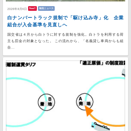
New!!
物流ニュース
2026年8月6日
白ナンバートラック規制で「駆け込み寺」化 企業
組合が入会基準を見直しへ
国交省は４月から白トラに対する規制を強化。白トラを利用する荷
主も罰金の対象となった。 この流れから、「名義貸し車両からも組
合...