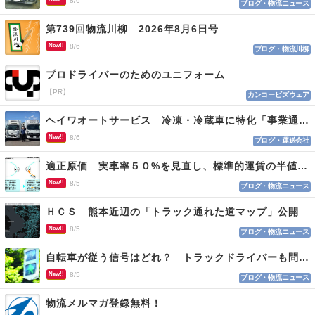
8/6
ブログ・物流ニュース
第739回物流川柳 2026年8月6日号
New!!
8/6
ブログ・物流川柳
プロドライバーのためのユニフォーム
【PR】
カンコービズウェア
ヘイワオートサービス 冷凍・冷蔵車に特化「事業通じ貢献目指す」
New!!
8/6
ブログ・運送会社
適正原価 実車率５０%を見直し、標準的運賃の半値の恐れも
New!!
8/5
ブログ・物流ニュース
ＨＣＳ 熊本近辺の「トラック通れた道マップ」公開
New!!
8/5
ブログ・物流ニュース
自転車が従う信号はどれ？ トラックドライバーも問われる認識
New!!
8/5
ブログ・物流ニュース
物流メルマガ登録無料！