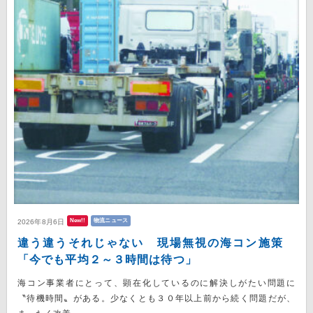
New!!
物流ニュース
2026年8月6日
違う違うそれじゃない 現場無視の海コン施策
「今でも平均２～３時間は待つ」
海コン事業者にとって、顕在化しているのに解決しがたい問題に
〝待機時間〟がある。少なくとも３０年以上前から続く問題だが、