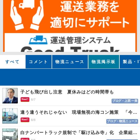
すべて
コメント
物流ニュース
物流掲示板
製品・I
子ども飛び出し注意 夏休みはどの時間帯も
New!!
8/7
ブログ・上西 一美
違う違うそれじゃない 現場無視の海コン施策 「今でも平均２～３時間は待つ」
New!!
8/6
ブログ・物流ニュース
白ナンバートラック規制で「駆け込み寺」化 企業組合が入会基準を見直しへ
New!!