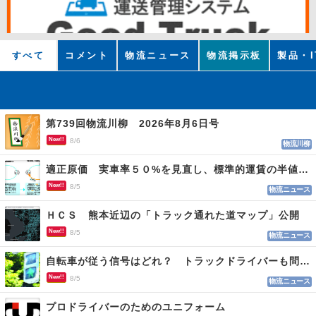
すべて
コメント
物流ニュース
物流掲示板
製品・I
第739回物流川柳 2026年8月6日号
New!!
8/6
物流川柳
適正原価 実車率５０%を見直し、標準的運賃の半値の恐れも
New!!
8/5
物流ニュース
ＨＣＳ 熊本近辺の「トラック通れた道マップ」公開
New!!
8/5
物流ニュース
自転車が従う信号はどれ？ トラックドライバーも問われる認識
New!!
8/5
物流ニュース
プロドライバーのためのユニフォーム