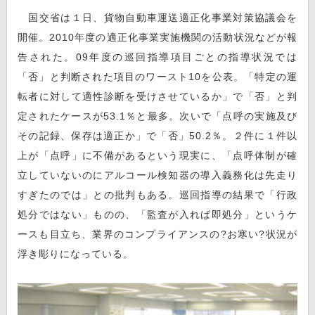
国交省は１日、貨物自動車運送適正化事業対策協議会を
開催。2010年度の適正化事業実施機関の活動状況などが報
告された。09年度の巡回指導項目ごとの指導状況では
「否」と判断された項目のワースト10を公表。「特定の運
転者に対して適性診断を受けさせているか」で「否」と判
定されたケースが53.1％と最多。次いで「点呼の実施及び
その記録、保存は適正か」で「否」50.2％。２件に１件以
上が「点呼」に不備があるという現実に、「点呼体制が確
立していないのにアルコール検知器の導入義務化は先走り
すぎたのでは」との批判もある。巡回指導の結果で「行政
処分ではない」ものの、「監査が入れば即処分」というケ
ースも目立ち、業界のコンプライアンスの?お寒い?状況が
浮き彫りになっている。