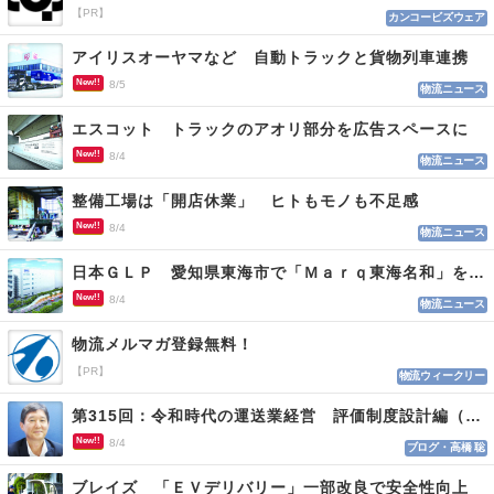
【PR】
カンコービズウェア
アイリスオーヤマなど 自動トラックと貨物列車連携
New!!
8/5
物流ニュース
エスコット トラックのアオリ部分を広告スペースに
New!!
8/4
物流ニュース
整備工場は「開店休業」 ヒトもモノも不足感
New!!
8/4
物流ニュース
日本ＧＬＰ 愛知県東海市で「Ｍａｒｑ東海名和」を開発
New!!
8/4
物流ニュース
物流メルマガ登録無料！
【PR】
物流ウィークリー
第315回：令和時代の運送業経営 評価制度設計編（１１５）
New!!
8/4
ブログ・高橋 聡
ブレイズ 「ＥＶデリバリー」一部改良で安全性向上