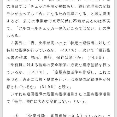
の項目では「チェック事項が複数あり、運行管理者の記載
モレがあっても『否』になるため高率になる」と国は説明
するが、多くの事業者で点呼関係に不備があるのは事実
で、「アルコールチェッカー導入どころではない」との声
もある。
３番目に「否」比率が高いのは「特定の運転者に対して
特別な指導を行っているか」（49.7％）。次いで「運行指
示書の作成、指示、携行、保存は適正か」（44.5％）、
「乗務員に対する輸送の安全確保に必要な指導監督を行っ
ているか」（34.7％）、「定期点検基準を作成し、これに
基づき、適正に点検・整備を行い、点検整備記録簿等が保
存されているか」（31.9％）と続く。
いずれも巡回指導の最重点指導項目または重点指導項目
で「毎年、傾向に大きな変化はない」という。
一方、「労災保険・雇用保険に加入しているか」は