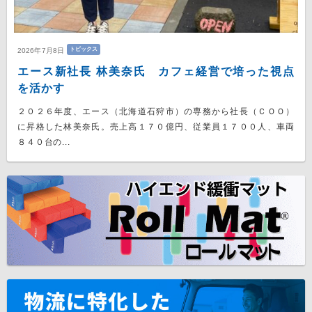
トピックス
2026年7月8日
エース新社長 林美奈氏 カフェ経営で培った視点
を活かす
２０２６年度、エース（北海道石狩市）の専務から社長（ＣＯＯ）
に昇格した林美奈氏。売上高１７０億円、従業員１７００人、車両
８４０台の...