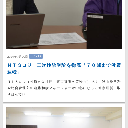
トピックス
2026年7月20日
ＮＴＳロジ 二次検診受診を徹底「７０歳まで健康
運転」
ＮＴＳロジ（笠原史久社長、東京都東久留米市）では、秋山香常務
や総合管理室の齋藤和彦マネージャーが中心になって健康経営に取
り組んでい...