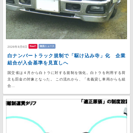
New!!
物流ニュース
2026年8月6日
白ナンバートラック規制で「駆け込み寺」化 企業
組合が入会基準を見直しへ
国交省は４月から白トラに対する規制を強化。白トラを利用する荷
主も罰金の対象となった。 この流れから、「名義貸し車両からも組
合...