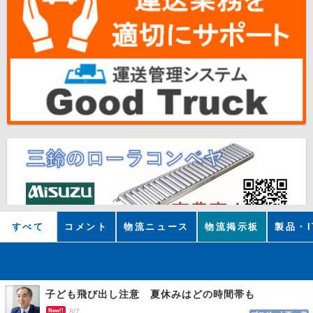
すべて
コメント
物流ニュース
物流掲示板
製品・I
子ども飛び出し注意 夏休みはどの時間帯も
New!!
8/7