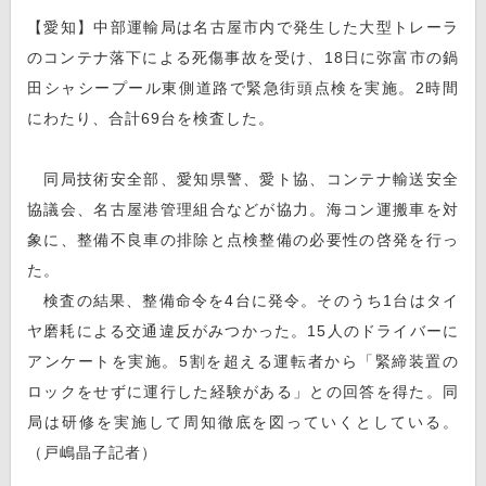
【愛知】中部運輸局は名古屋市内で発生した大型トレーラ
のコンテナ落下による死傷事故を受け、18日に弥富市の鍋
田シャシープール東側道路で緊急街頭点検を実施。2時間
にわたり、合計69台を検査した。
同局技術安全部、愛知県警、愛ト協、コンテナ輸送安全
協議会、名古屋港管理組合などが協力。海コン運搬車を対
象に、整備不良車の排除と点検整備の必要性の啓発を行っ
た。
検査の結果、整備命令を4台に発令。そのうち1台はタイ
ヤ磨耗による交通違反がみつかった。15人のドライバーに
アンケートを実施。5割を超える運転者から「緊締装置の
ロックをせずに運行した経験がある」との回答を得た。同
局は研修を実施して周知徹底を図っていくとしている。
（戸嶋晶子記者）