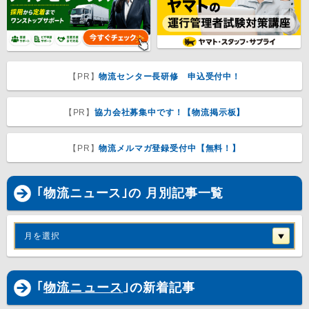
【PR】
物流センター長研修 申込受付中！
【PR】
協力会社募集中です！【物流掲示板】
【PR】
物流メルマガ登録受付中【無料！】
｢物流ニュース｣の 月別記事一覧
月を選択
｢
物流ニュース
｣の新着記事