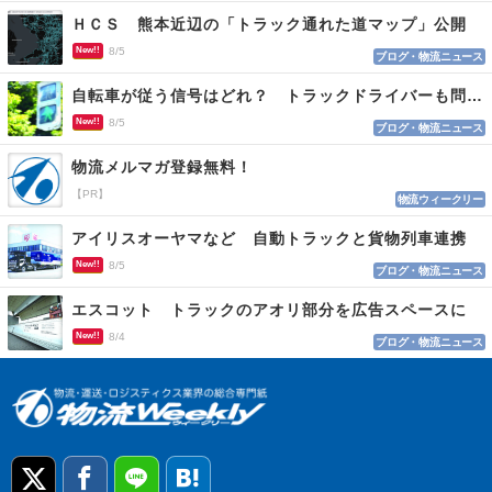
ＨＣＳ 熊本近辺の「トラック通れた道マップ」公開
New!!
8/5
ブログ・物流ニュース
自転車が従う信号はどれ？ トラックドライバーも問われる認識
New!!
8/5
ブログ・物流ニュース
物流メルマガ登録無料！
【PR】
物流ウィークリー
アイリスオーヤマなど 自動トラックと貨物列車連携
New!!
8/5
ブログ・物流ニュース
エスコット トラックのアオリ部分を広告スペースに
New!!
8/4
ブログ・物流ニュース