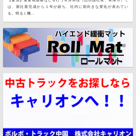
【愛知】重量物運搬などを行う常滑荷役（山田護社長、東海市）で
は、新社屋完成から１年が経ち、社内に前向きな変化が表れてい
る。明るく機...