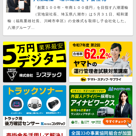
「創業１００年・年商１００億円」を目指す八潮運輸
（宮地宙社長、埼玉県八潮市）は５月３１日、昭和運
輸（福島重雄社長、川崎市幸区）の全株式を取得し子会社化した。
八潮グループ…