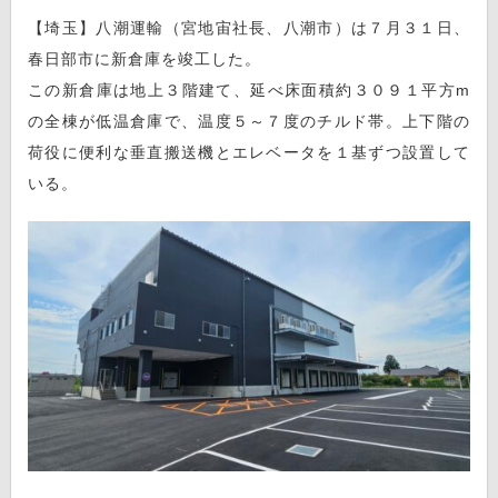
【埼玉】八潮運輸（宮地宙社長、八潮市）は７月３１日、
春日部市に新倉庫を竣工した。
この新倉庫は地上３階建て、延べ床面積約３０９１平方m
の全棟が低温倉庫で、温度５～７度のチルド帯。上下階の
荷役に便利な垂直搬送機とエレベータを１基ずつ設置して
いる。