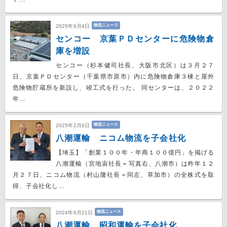
物流ニュース
2025年6月4日
センコー 京葉ＰＤセンターに危険物倉
庫を増設
センコー（杉本健司社長、大阪市北区）は３月２７
日、京葉ＰＤセンター（千葉県市原市）内に危険物倉庫３棟と屋外
危険物貯蔵所を新設し、竣工式を行った。 同センターは、２０２２
年…
物流ニュース
2025年2月6日
八潮運輸 ニコム物流を子会社化
【埼玉】「創業１００年・年商１００億円」を掲げる
八潮運輸（宮地宙社長＝写真右、八潮市）は昨年１２
月２７日、ニコム物流（村山隆社長＝同左、草加市）の全株式を取
得、子会社化し…
物流ニュース
2024年8月21日
八潮運輸 昭和運輸を子会社化