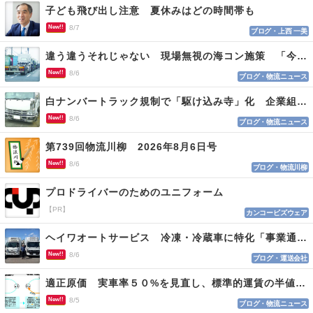
子ども飛び出し注意 夏休みはどの時間帯も
New!!
8/7
ブログ・上西 一美
違う違うそれじゃない 現場無視の海コン施策 「今でも平均２～３時間は待つ」
New!!
8/6
ブログ・物流ニュース
白ナンバートラック規制で「駆け込み寺」化 企業組合が入会基準を見直しへ
New!!
8/6
ブログ・物流ニュース
第739回物流川柳 2026年8月6日号
New!!
8/6
ブログ・物流川柳
プロドライバーのためのユニフォーム
【PR】
カンコービズウェア
ヘイワオートサービス 冷凍・冷蔵車に特化「事業通じ貢献目指す」
New!!
8/6
ブログ・運送会社
適正原価 実車率５０%を見直し、標準的運賃の半値の恐れも
New!!
8/5
ブログ・物流ニュース