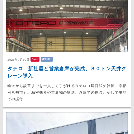
New!!
運送会社
2026年7月30日
タテロ 新社屋と営業倉庫が完成、３０トン天井ク
レーン導入
輸送から設置までを一貫して手がけるタテロ（建口和矢社長、京都
府八幡市）。精密機器や重量物の輸送、倉庫での保管、そして現地
での据付・...