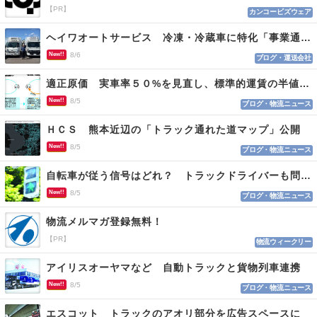
【PR】
カンコービズウェア
ヘイワオートサービス 冷凍・冷蔵車に特化「事業通じ貢献目指す」
New!!
8/6
ブログ・運送会社
適正原価 実車率５０%を見直し、標準的運賃の半値の恐れも
New!!
8/5
ブログ・物流ニュース
ＨＣＳ 熊本近辺の「トラック通れた道マップ」公開
New!!
8/5
ブログ・物流ニュース
自転車が従う信号はどれ？ トラックドライバーも問われる認識
New!!
8/5
ブログ・物流ニュース
物流メルマガ登録無料！
【PR】
物流ウィークリー
アイリスオーヤマなど 自動トラックと貨物列車連携
New!!
8/5
ブログ・物流ニュース
エスコット トラックのアオリ部分を広告スペースに