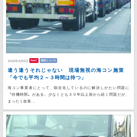
New!!
物流ニュース
2026年8月6日
違う違うそれじゃない 現場無視の海コン施策
「今でも平均２～３時間は待つ」
海コン事業者にとって、顕在化しているのに解決しがたい問題に
〝待機時間〟がある。少なくとも３０年以上前から続く問題だが、
まったく改善...