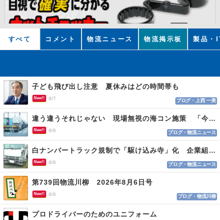
すべて
コメント
物流ニュース
物流掲示板
製品・I
子ども飛び出し注意 夏休みはどの時間帯も
New!!
8/7
ブログ・上西 一美
違う違うそれじゃない 現場無視の海コン施策 「今でも平均２～３時間は待つ」
New!!
8/6
ブログ・物流ニュース
白ナンバートラック規制で「駆け込み寺」化 企業組合が入会基準を見直しへ
New!!
8/6
ブログ・物流ニュース
第739回物流川柳 2026年8月6日号
New!!
8/6
ブログ・物流川柳
プロドライバーのためのユニフォーム