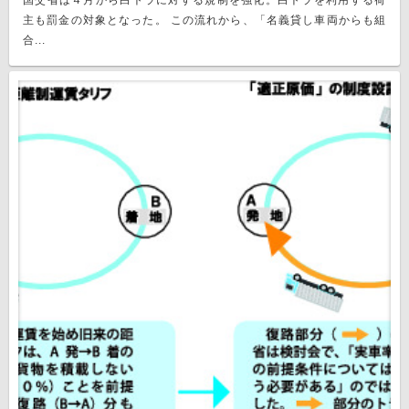
国交省は４月から白トラに対する規制を強化。白トラを利用する荷
主も罰金の対象となった。 この流れから、「名義貸し車両からも組
合...