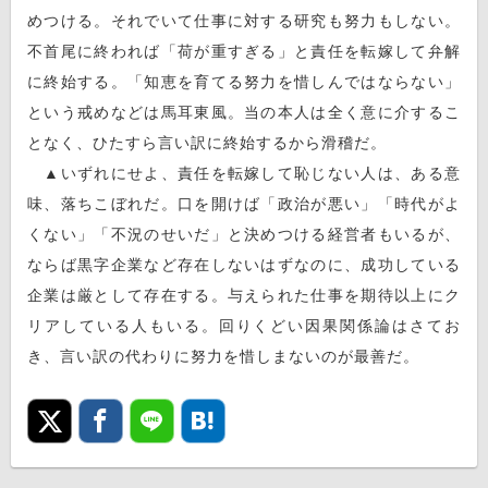
めつける。それでいて仕事に対する研究も努力もしない。
不首尾に終われば「荷が重すぎる」と責任を転嫁して弁解
に終始する。「知恵を育てる努力を惜しんではならない」
という戒めなどは馬耳東風。当の本人は全く意に介するこ
となく、ひたすら言い訳に終始するから滑稽だ。
▲いずれにせよ、責任を転嫁して恥じない人は、ある意
味、落ちこぼれだ。口を開けば「政治が悪い」「時代がよ
くない」「不況のせいだ」と決めつける経営者もいるが、
ならば黒字企業など存在しないはずなのに、成功している
企業は厳として存在する。与えられた仕事を期待以上にク
リアしている人もいる。回りくどい因果関係論はさてお
き、言い訳の代わりに努力を惜しまないのが最善だ。