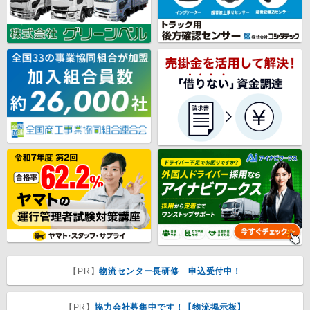
【PR】
物流センター長研修 申込受付中！
【PR】
協力会社募集中です！【物流掲示板】