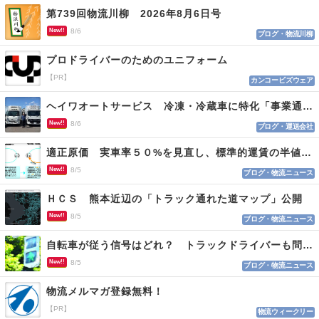
第739回物流川柳 2026年8月6日号
New!!
8/6
ブログ・物流川柳
プロドライバーのためのユニフォーム
【PR】
カンコービズウェア
ヘイワオートサービス 冷凍・冷蔵車に特化「事業通じ貢献目指す」
New!!
8/6
ブログ・運送会社
適正原価 実車率５０%を見直し、標準的運賃の半値の恐れも
New!!
8/5
ブログ・物流ニュース
ＨＣＳ 熊本近辺の「トラック通れた道マップ」公開
New!!
8/5
ブログ・物流ニュース
自転車が従う信号はどれ？ トラックドライバーも問われる認識
New!!
8/5
ブログ・物流ニュース
物流メルマガ登録無料！
【PR】
物流ウィークリー