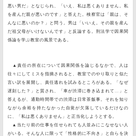
悪い男だ」となじられ、「いえ、私は悪くありません。私
を産んだ親が悪いのです」と答えた。検察官は「親は、そ
んなに悪いのか？」と問う。男は「いいえ。その親を産ん
だ祖父母がいけないんです」と反論する。刑法学で因果関
係論を学ぶ教室の風景である。
▲責任の所在について因果関係を論じるなかで、人は
往々にしてミスを指摘されると、教室でのやり取りと似た
言い訳を展開し、責任逃れを試みるところがある。「なぜ
遅刻した？」と質され、「車が渋滞に巻き込まれて…」と
答えるが、通勤時間帯での渋滞は日常茶飯事。それを知り
ながら余裕を持たなかった自覚が欠落しているだけなの
に、「私は悪くありません」と正当化しようとする。
▲当たり前の仕事を任せられても人並みにこなせない人
がいる。そんな人に限って「性格的に不向き」と自らを決