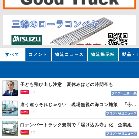
すべて
コメント
物流ニュース
物流掲示板
製品・I
子ども飛び出し注意 夏休みはどの時間帯も
New!!
8/7
ブログ・上西 一美
違う違うそれじゃない 現場無視の海コン施策 「今でも平均２～３時間は待つ」
New!!
8/6
ブログ・物流ニュース
白ナンバートラック規制で「駆け込み寺」化 企業組合が入会基準を見直しへ
New!!
8/6
ブログ・物流ニュース