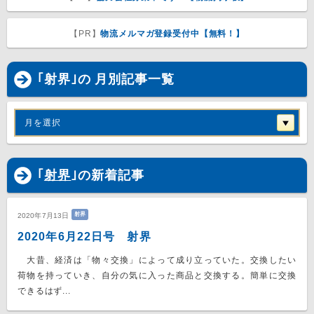
【PR】
物流メルマガ登録受付中【無料！】
｢射界｣の 月別記事一覧
月を選択
｢
射界
｣の新着記事
射界
2020年7月13日
2020年6月22日号 射界
大昔、経済は「物々交換」によって成り立っていた。交換したい
荷物を持っていき、自分の気に入った商品と交換する。簡単に交換
できるはず...