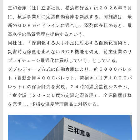
三和倉庫（辻川立史社長、横浜市緑区）は２０２６年６月
に、横浜事業所に定温自動倉庫を新設する。同施設は、最
新のＧＤＰガイドラインに適合し、薬剤師在籍のもと、最
高水準の品質管理を提供するという。
同社は、「深刻化する人手不足に対応する自動化技術と、
災害時も稼働を止めないＢＣＰ機能を備え、荷主企業のサ
プライチェーン最適化に貢献していく」としている。
ダブルディープ方式の自動倉庫により、約５０００パレッ
ト（自動倉庫４０００パレット、荷捌きエリア１０００パ
レット）の保管能力を実現。２４時間温度監視システム、
全室空調（２０〜２５度の定温定湿管理）、全床防塵仕様
を完備し、多様な温度管理商品に対応する。