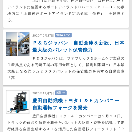
上組（深井義博社長、神戸市中央区）は神戸港ポート
アイランドに位置するポートアイランドＤバース（ＰＩ―Ｄ）の敷
地内に「上組神戸ポートアイランド定温倉庫（仮称）」を建設す
る。…
物流ニュース
2025年5月27日
Ｐ＆Ｇジャパン 自動倉庫を新設、日本
最大級のパレット保管能力
Ｐ＆Ｇジャパンは、ファブリック＆ホームケア製品の
生産拠点である高崎工場の専用倉庫として、群馬県藤岡市に日本最
大級となる約５万２０００パレットの保管能力を有する自動倉庫
「高…
製品・IT
2025年11月7日
豊田自動織機トヨタＬ＆Ｆカンパニー
自動運転フォークを発売
豊田自動織機トヨタＬ＆Ｆカンパニーは９月２９日、
トラックの荷台や荷物を載せたパレットの位置・姿勢を認識して走
行経路を自動生成するＡＩを活用した自動運転フォークリフト「Ｒ