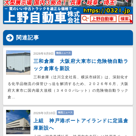
関連記事
物流ニュース
2026年6月9日
三和倉庫 大阪府大東市に危険物自動ラ
ック倉庫を新設
三和倉庫（辻川立史社長、横浜市緑区）は、深刻化す
る化学品物流の保管ひっ迫を解消するため、２０２６年６月、大阪
府大東市に国内最大規模（３４００パレット）の危険物自動ラック
倉…
物流ニュース
2026年3月10日
上組 神戸港ポートアイランドに定温倉
庫新設へ