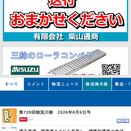
すべて
コメント
物流ニュース
物流掲示板
製品・I
第739回物流川柳 2026年8月6日号
New!!
8/6
物流川柳