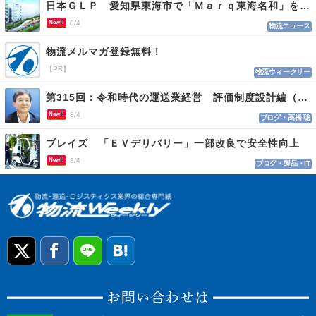
日本ＧＬＰ 愛知県東海市で「Ｍａｒｑ東海名和」を開発
New!!
8/4
物流ニュース
物流メルマガ登録無料！
【PR】
物流ウィークリー
第315回：令和時代の運送業経営 評価制度設計編（１１５）
New!!
8/4
ブログ・高橋 聡
ブレイズ 「ＥＶデリバリー」一部改良で安全性向上
New!!
8/4
ブログ・製品・IT