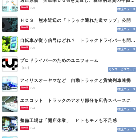
適正原価 実車率５０%を見直し、標準的運賃の半値の恐れも
New!!
8/5
物流ニュース
ＨＣＳ 熊本近辺の「トラック通れた道マップ」公開
New!!
8/5
物流ニュース
自転車が従う信号はどれ？ トラックドライバーも問われる認識
New!!
8/5
物流ニュース
プロドライバーのためのユニフォーム
【PR】
カンコービズウェア
アイリスオーヤマなど 自動トラックと貨物列車連携
New!!
8/5
物流ニュース
エスコット トラックのアオリ部分を広告スペースに
New!!
8/4
物流ニュース
整備工場は「開店休業」 ヒトもモノも不足感
New!!
8/4
物流ニュース