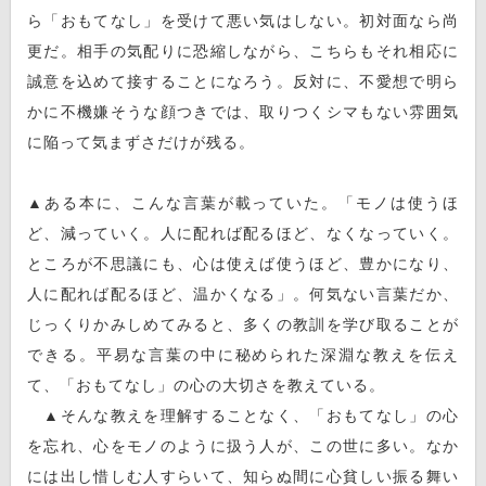
ら「おもてなし」を受けて悪い気はしない。初対面なら尚
更だ。相手の気配りに恐縮しながら、こちらもそれ相応に
誠意を込めて接することになろう。反対に、不愛想で明ら
かに不機嫌そうな顔つきでは、取りつくシマもない雰囲気
に陥って気まずさだけが残る。
▲ある本に、こんな言葉が載っていた。「モノは使うほ
ど、減っていく。人に配れば配るほど、なくなっていく。
ところが不思議にも、心は使えば使うほど、豊かになり、
人に配れば配るほど、温かくなる」。何気ない言葉だか、
じっくりかみしめてみると、多くの教訓を学び取ることが
できる。平易な言葉の中に秘められた深淵な教えを伝え
て、「おもてなし」の心の大切さを教えている。
▲そんな教えを理解することなく、「おもてなし」の心
を忘れ、心をモノのように扱う人が、この世に多い。なか
には出し惜しむ人すらいて、知らぬ間に心貧しい振る舞い