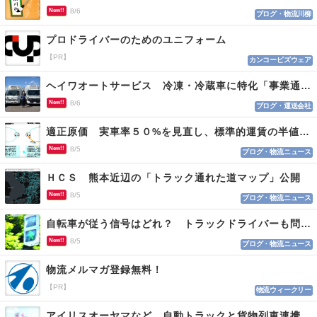
New!!
8/6
ブログ・物流川柳
プロドライバーのためのユニフォーム
【PR】
カンコービズウェア
ヘイワオートサービス 冷凍・冷蔵車に特化「事業通じ貢献目指す」
New!!
8/6
ブログ・運送会社
適正原価 実車率５０%を見直し、標準的運賃の半値の恐れも
New!!
8/5
ブログ・物流ニュース
ＨＣＳ 熊本近辺の「トラック通れた道マップ」公開
New!!
8/5
ブログ・物流ニュース
自転車が従う信号はどれ？ トラックドライバーも問われる認識
New!!
8/5
ブログ・物流ニュース
物流メルマガ登録無料！
【PR】
物流ウィークリー
アイリスオーヤマなど 自動トラックと貨物列車連携