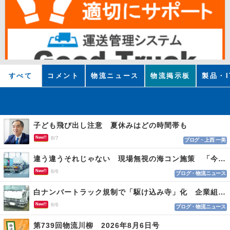
すべて
コメント
物流ニュース
物流掲示板
製品・I
子ども飛び出し注意 夏休みはどの時間帯も
New!!
8/7
ブログ・上西 一美
違う違うそれじゃない 現場無視の海コン施策 「今でも平均２～３時間は待つ」
New!!
8/6
ブログ・物流ニュース
白ナンバートラック規制で「駆け込み寺」化 企業組合が入会基準を見直しへ
New!!
8/6
ブログ・物流ニュース
第739回物流川柳 2026年8月6日号