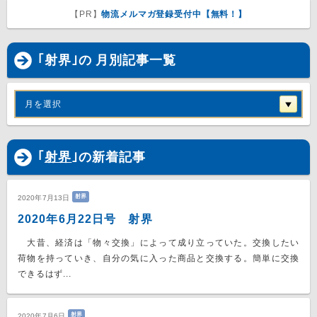
【PR】
物流メルマガ登録受付中【無料！】
｢射界｣の 月別記事一覧
月を選択
｢
射界
｣の新着記事
射界
2020年7月13日
2020年6月22日号 射界
大昔、経済は「物々交換」によって成り立っていた。交換したい
荷物を持っていき、自分の気に入った商品と交換する。簡単に交換
できるはず...
射界
2020年7月6日