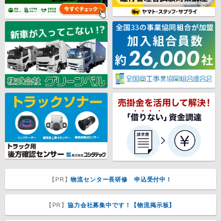
【PR】
物流センター長研修 申込受付中！
【PR】
協力会社募集中です！【物流掲示板】