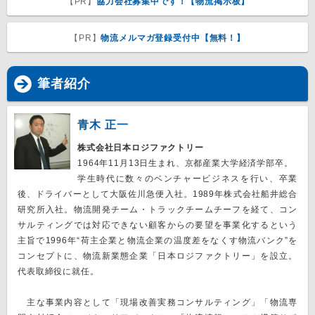
【PR】
協力会社募集中です！【物流掲示板】
【PR】
物流メルマガ登録受付中【無料！】
筆者紹介
青木 正一
株式会社日本ロジファクトリー
1964年11月13日生まれ、京都産業大学経済学部卒。
学生時代に数々のベンチャービジネスを行い、卒業
後、ドライバーとして大阪佐川急便入社。1989年株式会社船井総合
研究所入社。物流開発チーム・トラックチームチーフを経て、コン
サルティングでは対応できない顧客からの要望を事業化するという
主旨で1996年“荷主企業と物流企業の温度差をなくす物流バンク”を
コンセプトに、物流新業態企業「日本ロジファクトリー」を設立。
代表取締役に就任。
主な事業内容として「現場改善実務コンサルティング」「物流専