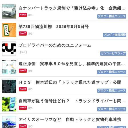
白ナンバートラック規制で「駆け込み寺」化 企業組合が入会基準を見直しへ
New!!
8/6
ブログ・物流ニュース
第739回物流川柳 2026年8月6日号
New!!
8/6
ブログ・物流川柳
プロドライバーのためのユニフォーム
【PR】
カンコービズウェア
適正原価 実車率５０%を見直し、標準的運賃の半値の恐れも
New!!
8/5
ブログ・物流ニュース
ＨＣＳ 熊本近辺の「トラック通れた道マップ」公開
New!!
8/5
ブログ・物流ニュース
自転車が従う信号はどれ？ トラックドライバーも問われる認識
New!!
8/5
ブログ・物流ニュース
アイリスオーヤマなど 自動トラックと貨物列車連携
New!!
8/5
ブログ・物流ニュース