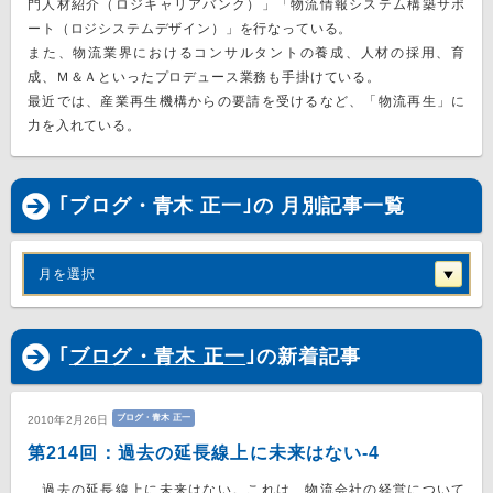
門人材紹介（ロジキャリアバンク）」「物流情報システム構築サポ
ート（ロジシステムデザイン）」を行なっている。
また、物流業界におけるコンサルタントの養成、人材の採用、育
成、Ｍ＆Ａといったプロデュース業務も手掛けている。
最近では、産業再生機構からの要請を受けるなど、「物流再生」に
力を入れている。
｢ブログ・青木 正一｣の 月別記事一覧
月を選択
｢
ブログ・青木 正一
｣の新着記事
ブログ・青木 正一
2010年2月26日
第214回：過去の延長線上に未来はない-4
過去の延長線上に未来はない。これは、物流会社の経営について