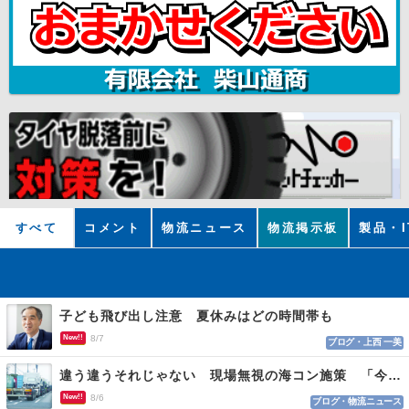
すべて
コメント
物流ニュース
物流掲示板
製品・I
子ども飛び出し注意 夏休みはどの時間帯も
New!!
8/7
ブログ・上西 一美
違う違うそれじゃない 現場無視の海コン施策 「今でも平均２～３時間は待つ」
New!!
8/6
ブログ・物流ニュース