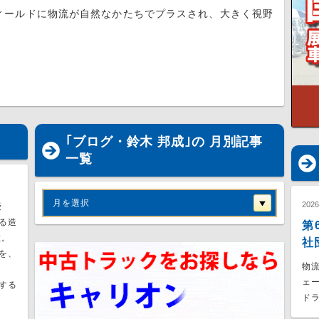
ールドに物流が自然なかたちでプラスされ、大きく視野
｢ブログ・鈴木 邦成｣の 月別記事
一覧
月を選択
202
授
る造
第
数。
社
を、
物流
ェ
する
ドラ