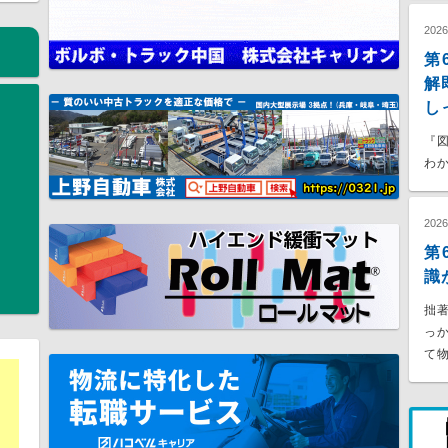
202
第
解
し
『
わか
202
第
識
拙
っ
て物