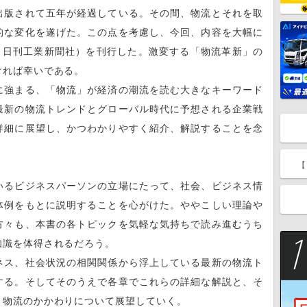
版されて五年が経過している。その間、物流とそれを取
的な変化を遂げた。この点を考慮し、今回、内容を大幅に
（日刊工業新聞社）を刊行した。激変する「物流革新」の
ければ幸いである。
強まる、「物流」が経済の潮流を読む大きなキーワード
最新の物流トレンドとグローバル時代に予想される企業戦
詳細に展望し、かつわかりやすく紹介、解説することを念
【
るビジネスパーソンの立場にたって、社会、ビジネス情
体例をもとに説明することを心がけた。ややこしい理論や
方々も、本書の各トピックを気軽な気持ちで読み進むうち
知識を体得されるだろう。
ス、社会状況の相関関係から浮上している最新の物流ト
する。そしてそのうえで各章でこれらの詳細な解説と、そ
と物流のかかわりについて展望していく。