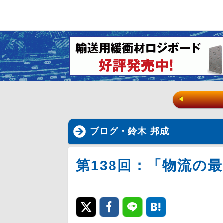
◀
ブログ・鈴木 邦成
第138回：「物流の