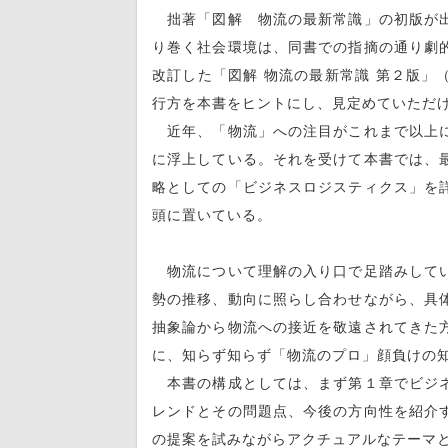
拙著「図解 物流の最新常識」の初版が出
り巻く社会環境は、同書での指摘の通り劇
改訂した「図解 物流の最新常識 第２版」
行方を本書をヒントにし、見定めていただ
近年、「物流」への注目がこれまで以上に
に浮上している。それを受けて本書では、
略としての「ビジネスロジスティクス」を
頭に置いている。
物流について理解の入り口で足踏みしてい
勢の推移、動向に照らし合わせながら、具
抽象論から物流への接近を敬遠されてきた
に、知らず知らず「物流のプロ」顔負けの
本書の構成としては、まず第１章でビジネ
レンドとその問題点、今後の方向性を紹介
の提案を試みながらアクチュアルなテーマ