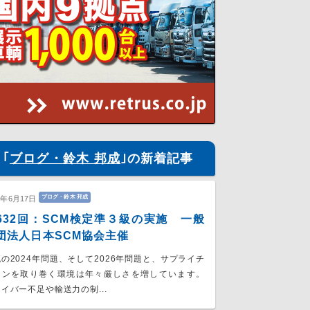
｢
ブログ・鈴木 邦成
｣の新着記事
ブログ・鈴木 邦成
6年6月17日
632回：SCM検定準３級の実施 一般
団法人日本SCM協会主催
の2024年問題、そして2026年問題と、サプライチ
ーンを取り巻く環境は年々厳しさを増しています。
イバー不足や輸送力の制...