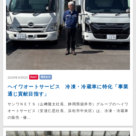
New!!
運送会社
2026年8月6日
ヘイワオートサービス 冷凍・冷蔵車に特化「事業
通じ貢献目指す」
サンワＮＥＴＳ（山﨑隆太社長、静岡県袋井市）グループのヘイワ
オートサービス（安達仁思社長、浜松市中央区）は、冷凍・冷蔵車
の販売・修...