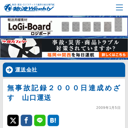
運送会社
無事故記録２０００日達成めざ
す 山口運送
2009年1月5日