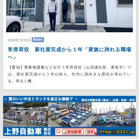
運送会社
2026年7月23日
常滑荷役 新社屋完成から１年「家族に誇れる職場
へ」
【愛知】重量物運搬などを行う常滑荷役（山田護社長、東海市）で
は、新社屋完成から１年が経ち、社内に前向きな変化が表れてい
る。明るく機...