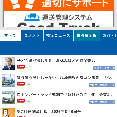
すべて
コメント
物流ニュース
物流掲示板
製品・I
子ども飛び出し注意 夏休みはどの時間帯も
New!!
8/7
ブログ・上西 一美
違う違うそれじゃない 現場無視の海コン施策 「今でも平均２～３時間は待つ」
New!!
8/6
ブログ・物流ニュース
白ナンバートラック規制で「駆け込み寺」化 企業組合が入会基準を見直しへ
New!!
8/6
ブログ・物流ニュース
第739回物流川柳 2026年8月6日号