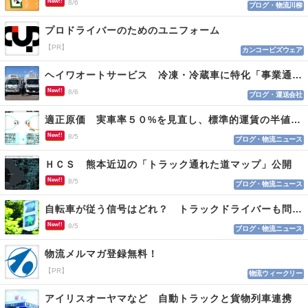
New!!
8/6
ブログ・物流川柳
プロドライバーのためのユニフォーム
【PR】
カンコービズウェア
ヘイワオートサービス 冷凍・冷蔵車に特化「事業通じ貢献目指す」
New!!
8/6
ブログ・運送会社
適正原価 実車率５０%を見直し、標準的運賃の半値の恐れも
New!!
8/5
ブログ・物流ニュース
ＨＣＳ 熊本近辺の「トラック通れた道マップ」公開
New!!
8/5
ブログ・物流ニュース
自転車が従う信号はどれ？ トラックドライバーも問われる認識
New!!
8/5
ブログ・物流ニュース
物流メルマガ登録無料！
【PR】
物流ウィークリー
アイリスオーヤマなど 自動トラックと貨物列車連携