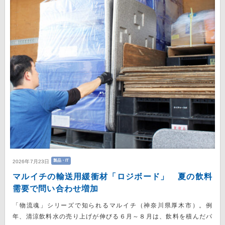
製品・IT
2026年7月23日
マルイチの輸送用緩衝材「ロジボード」 夏の飲料
需要で問い合わせ増加
「物流魂」シリーズで知られるマルイチ（神奈川県厚木市）。例
年、清涼飲料水の売り上げが伸びる６月～８月は、飲料を積んだパ