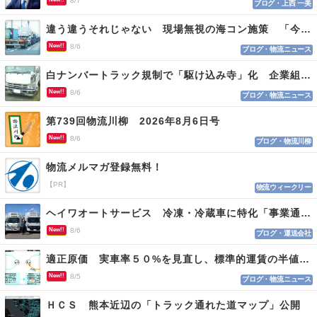
8/7
ブログ・上西 一美
違う違うそれじゃない 現場無視の海コン施策 「今でも平均２～３時間は待つ」
New!!
8/6
ブログ・物流ニュース
白ナンバートラック規制で「駆け込み寺」化 企業組合が入会基準を見直しへ
New!!
8/6
ブログ・物流ニュース
第739回物流川柳 2026年8月6日号
New!!
8/6
ブログ・物流川柳
物流メルマガ登録無料！
【PR】
物流ウィークリー
ヘイワオートサービス 冷凍・冷蔵車に特化「事業通じ貢献目指す」
New!!
8/6
ブログ・運送会社
適正原価 実車率５０%を見直し、標準的運賃の半値の恐れも
New!!
8/5
ブログ・物流ニュース
ＨＣＳ 熊本近辺の「トラック通れた道マップ」公開