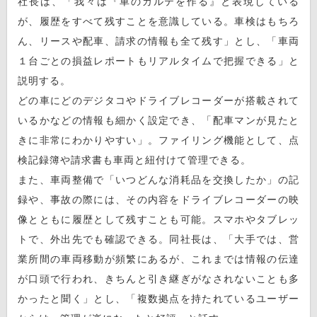
社長は、「我々は『車のカルテを作る』と表現している
が、履歴をすべて残すことを意識している。車検はもちろ
ん、リースや配車、請求の情報も全て残す」とし、「車両
１台ごとの損益レポートもリアルタイムで把握できる」と
説明する。
どの車にどのデジタコやドライブレコーダーが搭載されて
いるかなどの情報も細かく設定でき、「配車マンが見たと
きに非常にわかりやすい」。ファイリング機能として、点
検記録簿や請求書も車両と紐付けて管理できる。
また、車両整備で「いつどんな消耗品を交換したか」の記
録や、事故の際には、その内容をドライブレコーダーの映
像とともに履歴として残すことも可能。スマホやタブレッ
トで、外出先でも確認できる。同社長は、「大手では、営
業所間の車両移動が頻繁にあるが、これまでは情報の伝達
が口頭で行われ、きちんと引き継ぎがなされないことも多
かったと聞く」とし、「複数拠点を持たれているユーザー