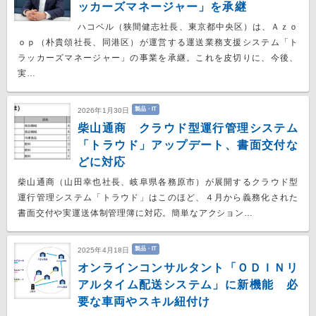
ッカーズマネージャー」を承継
ハコベル（狭間健志社長、東京都中央区）は、Ａｚｏ
ｏｐ（朴貴頌社長、同港区）が運営する運送業務支援システム「ト
ラッカーズマネージャー」の事業を承継。これを皮切りに、今後、
実…
製品・IT
2026年1月30日
柴山通商 クラウド型運行管理システム
「トラウド」アップデート、書面交付な
どに対応
柴山通商（山田幸也社長、岐阜県各務原市）が展開するクラウド型
運行管理システム「トラウド」はこのほど、４月から義務化された
書面交付や実運送体制管理簿に対応。簡単なアクション…
製品・IT
2025年4月18日
オンラインコンサルタント「ＯＤＩＮリ
アルタイム配送システム」に新機能 必
要な車両やスキル紐付け