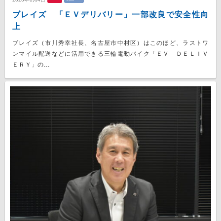
ブレイズ 「ＥＶデリバリー」一部改良で安全性向
上
ブレイズ（市川秀幸社長、名古屋市中村区）はこのほど、ラストワ
ンマイル配送などに活用できる三輪電動バイク「ＥＶ ＤＥＬＩＶ
ＥＲＹ」の...