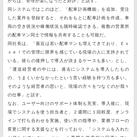
からは、管理が楽になったと好評」と話す。
同システムではこのほど、「配車計画機能」を追加。受注
した案件を登録すると、それをもとに配車計画を作成。車
両の空き状況や稼働状況も随時確認できる。複数の営業所
の配車マン同士で情報を共有することも可能だ。
同社長は、「最近は若い配車マンも増えてきており、Ｅｘ
ｃｅｌでの管理に限界を感じている現場の人に支持されて
いる。彼らの後押しで導入が決まるケースも多い」とし、
「運送経営者の中には、過去にシステムを導入したもの
の、うまくいかなかったという苦い経験を持つ方も多い。
そのような経営者の思いと、現場の方々をつなぐのが我々
の仕事」と話す。
なお、ユーザー向けのサポート体制も充実。導入後に、現
場でシステムを使う担当者と、２週間に１回程度、オンラ
インで打ち合わせを実施。使い方の指導や、業務フローの
変更に関する支援などを行っており、「システムを入れた