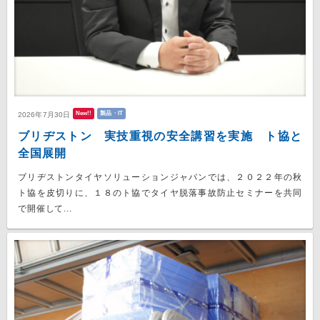
New!!
製品・IT
2026年7月30日
ブリヂストン 実技重視の安全講習を実施 ト協と
全国展開
ブリヂストンタイヤソリューションジャパンでは、２０２２年の秋
ト協を皮切りに、１８のト協でタイヤ脱落事故防止セミナーを共同
で開催して...