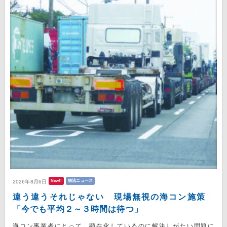
New!!
物流ニュース
2026年8月6日
違う違うそれじゃない 現場無視の海コン施策
「今でも平均２～３時間は待つ」
海コン事業者にとって、顕在化しているのに解決しがたい問題に