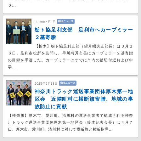
０…
物流ニュース
2025年6月9日
栃ト協足利支部 足利市へカーブミラー
２基寄贈
【栃木】栃ト協足利支部（望月昭夫支部長）は３月２
６日、足利市役所を訪問し、早川尚秀市長にカーブミラー２基寄贈
の目録を手渡した。カーブミラーはすでに市内の踏切付近および中
学…
物流ニュース
2025年6月18日
神奈川トラック運送事業団体厚木第一地
区会 近隣町村に横断旗寄贈、地域の事
故防止に貢献
【神奈川】厚木市、愛川町、清川村の運送事業者で構成される神奈
川トラック運送事業団体厚木第一地区会（鈴木紀夫会長）は４月７
日、厚木市、愛川町、清川村に対して横断旗と横断指導…