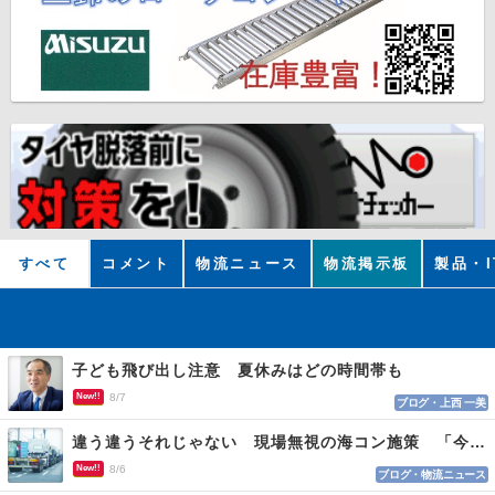
すべて
コメント
物流ニュース
物流掲示板
製品・I
子ども飛び出し注意 夏休みはどの時間帯も
New!!
8/7
ブログ・上西 一美
違う違うそれじゃない 現場無視の海コン施策 「今でも平均２～３時間は待つ」
New!!
8/6
ブログ・物流ニュース