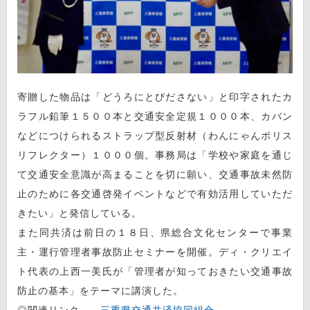
寄贈した物品は「どうろにとびださない」と印字されたカ
ラフル鉛筆１５００本と交通安全定規１０００本、カバン
などにつけられるストラップ型反射材（わんにゃんポリス
リフレクター）１０００個。事務局は「学校や家庭を通じ
て交通安全意識が高まることを切に願い、交通事故未然防
止のために各交通啓発イベントなどで有効活用していただ
きたい」と発信している。
また同共済は前日の１８日、県総合文化センターで事業
主・運行管理者事故防止セミナーを開催。ディ・クリエイ
ト代表の上西一美氏が「管理者が知っておきたい交通事故
防止の基本」をテーマに講演した。
◎関連リンク→
三重県交通共済協同組合