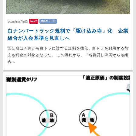
New!!
物流ニュース
2026年8月6日
白ナンバートラック規制で「駆け込み寺」化 企業
組合が入会基準を見直しへ
国交省は４月から白トラに対する規制を強化。白トラを利用する荷
主も罰金の対象となった。 この流れから、「名義貸し車両からも組
合...