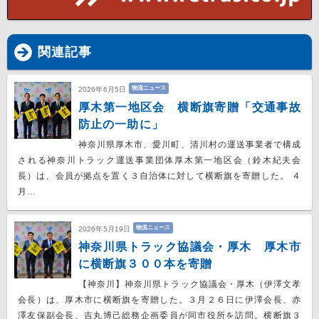
関連記事
物流ニュース
2026年6月5日
厚木第一地区会 横断旗寄贈「交通事故
防止の一助に」
神奈川県厚木市、愛川町、清川村の運送事業者で構成
される神奈川トラック運送事業団体厚木第一地区会（鈴木紀夫会
長）は、会員が拠点を置く３自治体に対して横断旗を寄贈した。 ４
月…
物流ニュース
2026年5月19日
神奈川県トラック協議会・厚木 厚木市
に横断旗３００本を寄贈
【神奈川】神奈川県トラック協議会・厚木（伊澤文孝
会長）は、厚木市に横断旗を寄贈した。３月２６日に伊澤会長、赤
澤友保副会長、吉丸博己総務企画委員が同市役所を訪問。横断旗３