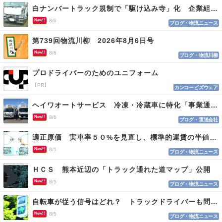
白ナンバートラック規制で「駆け込み寺」化 企業組合が入会基準を見直しへ
New!!
8/6
ブログ・物流ニュース
第739回物流川柳 2026年8月6日号
New!!
8/6
ブログ・物流川柳
プロドライバーのためのユニフォーム
【PR】
カンコービズウェア
ヘイワオートサービス 冷凍・冷蔵車に特化「事業通じ貢献目指す」
New!!
8/6
ブログ・運送会社
適正原価 実車率５０%を見直し、標準的運賃の半値の恐れも
New!!
8/5
ブログ・物流ニュース
ＨＣＳ 熊本近辺の「トラック通れた道マップ」公開
New!!
8/5
ブログ・物流ニュース
自転車が従う信号はどれ？ トラックドライバーも問われる認識
New!!
8/5
ブログ・物流ニュース