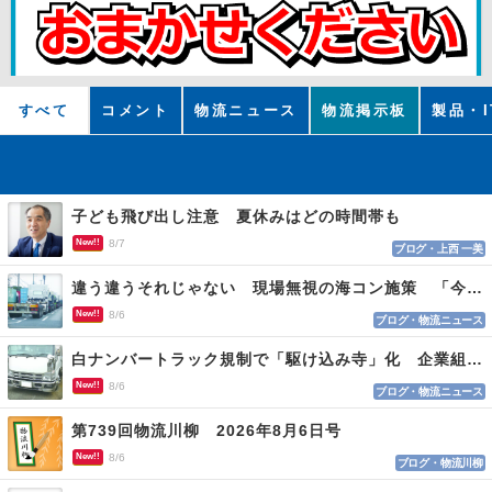
すべて
コメント
物流ニュース
物流掲示板
製品・I
子ども飛び出し注意 夏休みはどの時間帯も
New!!
8/7
ブログ・上西 一美
違う違うそれじゃない 現場無視の海コン施策 「今でも平均２～３時間は待つ」
New!!
8/6
ブログ・物流ニュース
白ナンバートラック規制で「駆け込み寺」化 企業組合が入会基準を見直しへ
New!!
8/6
ブログ・物流ニュース
第739回物流川柳 2026年8月6日号
New!!
8/6
ブログ・物流川柳