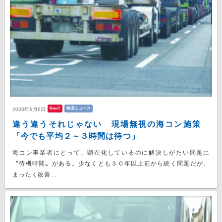
New!!
物流ニュース
2026年8月6日
違う違うそれじゃない 現場無視の海コン施策
「今でも平均２～３時間は待つ」
海コン事業者にとって、顕在化しているのに解決しがたい問題に
〝待機時間〟がある。少なくとも３０年以上前から続く問題だが、
まったく改善...