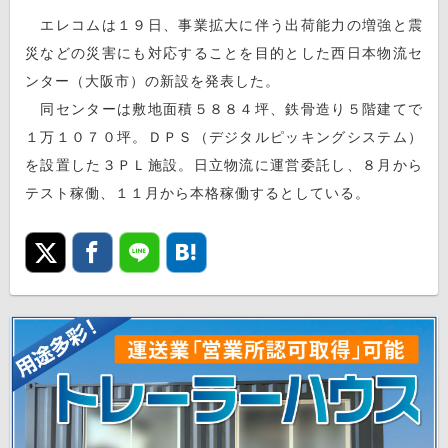
エレコムは１９日、事業拡大に伴う出荷能力の増強と震
災などの災害にも対応することを目的とした西日本物流セ
ンター（大阪市）の新設を発表した。
同センターは敷地面積５８８４坪、鉄骨造り５階建てで
１万１０７０坪。ＤＰＳ（デジタルピッキングシステム）
を設置した３ＰＬ施設。日立物流に運営委託し、８月から
テスト稼働、１１月から本格稼働するとしている。