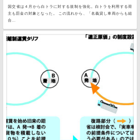
国交省は４月から白トラに対する規制を強化。白トラを利用する荷
主も罰金の対象となった。 この流れから、「名義貸し車両からも組
合...