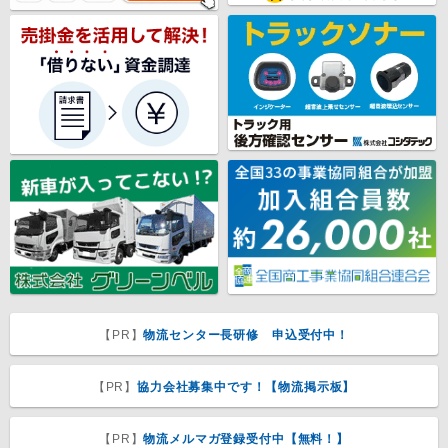
【PR】
物流センター長研修 申込受付中！
【PR】
協力会社募集中です！【物流掲示板】
【PR】
物流メルマガ登録受付中【無料！】