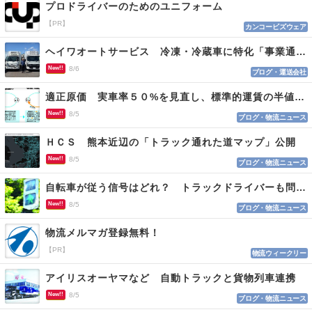
プロドライバーのためのユニフォーム
【PR】
カンコービズウェア
ヘイワオートサービス 冷凍・冷蔵車に特化「事業通じ貢献目指す」
New!!
8/6
ブログ・運送会社
適正原価 実車率５０%を見直し、標準的運賃の半値の恐れも
New!!
8/5
ブログ・物流ニュース
ＨＣＳ 熊本近辺の「トラック通れた道マップ」公開
New!!
8/5
ブログ・物流ニュース
自転車が従う信号はどれ？ トラックドライバーも問われる認識
New!!
8/5
ブログ・物流ニュース
物流メルマガ登録無料！
【PR】
物流ウィークリー
アイリスオーヤマなど 自動トラックと貨物列車連携
New!!
8/5
ブログ・物流ニュース