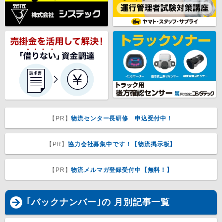
【PR】
物流センター長研修 申込受付中！
【PR】
協力会社募集中です！【物流掲示板】
【PR】
物流メルマガ登録受付中【無料！】
｢バックナンバー｣の 月別記事一覧