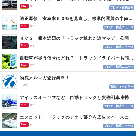
New!!
8/6
ブログ・運送会社
適正原価 実車率５０%を見直し、標準的運賃の半値の恐れも
New!!
8/5
ブログ・物流ニュース
ＨＣＳ 熊本近辺の「トラック通れた道マップ」公開
New!!
8/5
ブログ・物流ニュース
自転車が従う信号はどれ？ トラックドライバーも問われる認識
New!!
8/5
ブログ・物流ニュース
物流メルマガ登録無料！
【PR】
物流ウィークリー
アイリスオーヤマなど 自動トラックと貨物列車連携
New!!
8/5
ブログ・物流ニュース
エスコット トラックのアオリ部分を広告スペースに
New!!
8/4
ブログ・物流ニュース