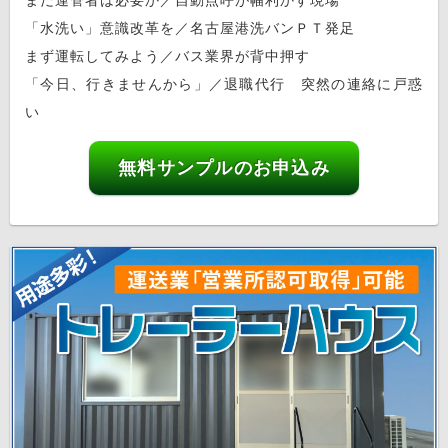
まだ運管者は必要か／自動点呼が幅利かす現場
「水洗い」意識改革を／名古屋港洗バンＰＴ発足
まず運転してみよう／バス業界が背中押す
「今日、行きませんから」／退職代行 突然の連絡に戸惑
い
無料サンプルのお申込み