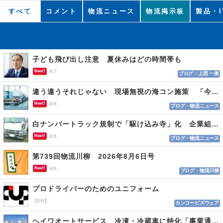
すべて
コメント
物流ニュース
物流掲示板
製品・I
子ども飛び出し注意 夏休みはどの時間帯も
New!!
8/7
ブログ・上西 一美
違う違うそれじゃない 現場無視の海コン施策 「今でも平均２～３時間は待つ」
New!!
8/6
ブログ・物流ニュース
白ナンバートラック規制で「駆け込み寺」化 企業組合が入会基準を見直しへ
New!!
8/6
ブログ・物流ニュース
第739回物流川柳 2026年8月6日号
New!!
8/6
ブログ・物流川柳
プロドライバーのためのユニフォーム
【PR】
カンコービズウェア
ヘイワオートサービス 冷凍・冷蔵車に特化「事業通じ貢献目指す」