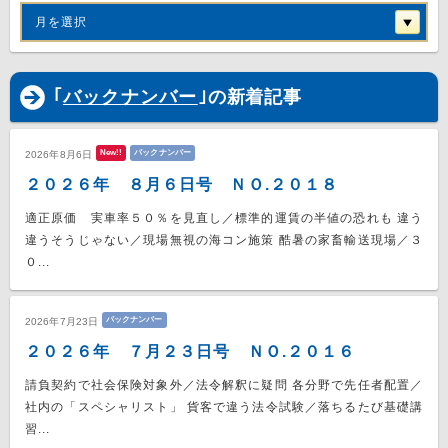
月を選択
｢
バックナンバー
｣の新着記事
New!!
バックナンバー
2026年8月6日
２０２６年 ８月６日号 ＮＯ.２０１８
適正原価 実車率５０％を見直し／標準的運賃の半値の恐れも 違う
違うそうじゃない／現場無視の海コン施策 酷暑の家畜輸送現場／３
０...
バックナンバー
2026年7月23日
２０２６年 ７月２３日号 ＮＯ.２０１６
請負契約で社会保険対象外／法令解釈に疑問 各分野で先任者配置／
社内の「スペシャリスト」 貨客で違う法令試験／落ちるたび基礎講
習...