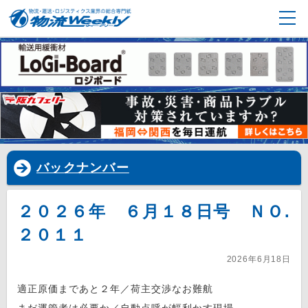
バックナンバー
２０２６年 ６月１８日号 ＮＯ.
２０１１
2026年6月18日
適正原価まであと２年／荷主交渉なお難航