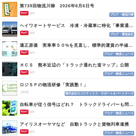
第739回物流川柳 2026年8月6日号
New!!
8/6
ブログ・物流川柳
ヘイワオートサービス 冷凍・冷蔵車に特化「事業通じ貢献目指す」
New!!
8/6
ブログ・運送会社
適正原価 実車率５０%を見直し、標準的運賃の半値の恐れも
New!!
8/5
ブログ・物流ニュース
ＨＣＳ 熊本近辺の「トラック通れた道マップ」公開
New!!
8/5
ブログ・物流ニュース
ロジＳＰの物流研修「実践塾！」
【PR】
株式会社ロジスティクス・サポート＆パートナーズ
自転車が従う信号はどれ？ トラックドライバーも問われる認識
New!!
8/5
ブログ・物流ニュース
アイリスオーヤマなど 自動トラックと貨物列車連携
New!!
8/5
ブログ・物流ニュース