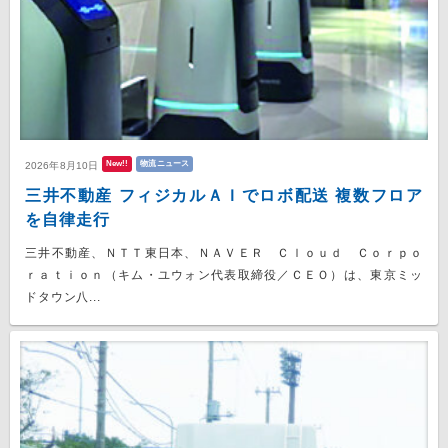
New!!
物流ニュース
2026年8月10日
三井不動産 フィジカルＡＩでロボ配送 複数フロア
を自律走行
三井不動産、ＮＴＴ東日本、ＮＡＶＥＲ Ｃｌｏｕｄ Ｃｏｒｐｏ
ｒａｔｉｏｎ（キム・ユウォン代表取締役／ＣＥＯ）は、東京ミッ
ドタウン八...