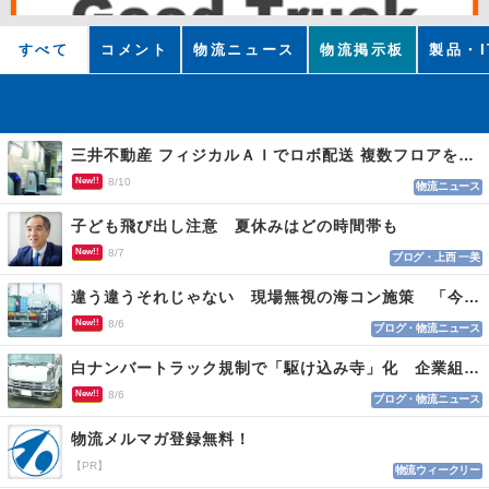
すべて
コメント
物流ニュース
物流掲示板
製品・I
三井不動産 フィジカルＡＩでロボ配送 複数フロアを自律走行
New!!
8/10
物流ニュース
子ども飛び出し注意 夏休みはどの時間帯も
New!!
8/7
ブログ・上西 一美
違う違うそれじゃない 現場無視の海コン施策 「今でも平均２～３時間は待つ」
New!!
8/6
ブログ・物流ニュース
白ナンバートラック規制で「駆け込み寺」化 企業組合が入会基準を見直しへ
New!!
8/6
ブログ・物流ニュース
物流メルマガ登録無料！
【PR】
物流ウィークリー