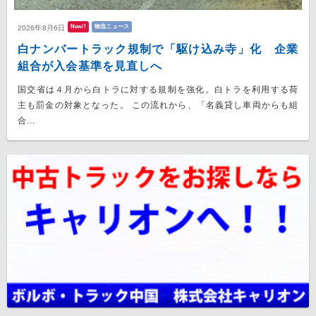
New!!
物流ニュース
2026年8月6日
白ナンバートラック規制で「駆け込み寺」化 企業
組合が入会基準を見直しへ
国交省は４月から白トラに対する規制を強化。白トラを利用する荷
主も罰金の対象となった。 この流れから、「名義貸し車両からも組
合...