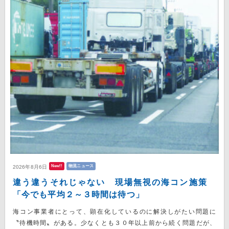
New!!
物流ニュース
2026年8月6日
違う違うそれじゃない 現場無視の海コン施策
「今でも平均２～３時間は待つ」
海コン事業者にとって、顕在化しているのに解決しがたい問題に
〝待機時間〟がある。少なくとも３０年以上前から続く問題だが、