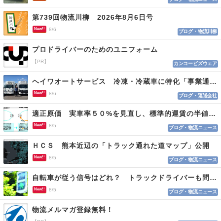
第739回物流川柳 2026年8月6日号
New!!
8/6
ブログ・物流川柳
プロドライバーのためのユニフォーム
【PR】
カンコービズウェア
ヘイワオートサービス 冷凍・冷蔵車に特化「事業通じ貢献目指す」
New!!
8/6
ブログ・運送会社
適正原価 実車率５０%を見直し、標準的運賃の半値の恐れも
New!!
8/5
ブログ・物流ニュース
ＨＣＳ 熊本近辺の「トラック通れた道マップ」公開
New!!
8/5
ブログ・物流ニュース
自転車が従う信号はどれ？ トラックドライバーも問われる認識
New!!
8/5
ブログ・物流ニュース
物流メルマガ登録無料！