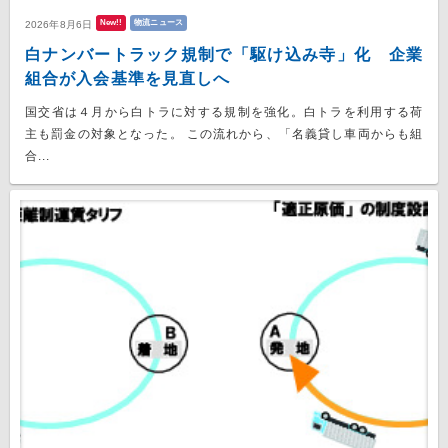
New!!
物流ニュース
2026年8月6日
白ナンバートラック規制で「駆け込み寺」化 企業
組合が入会基準を見直しへ
国交省は４月から白トラに対する規制を強化。白トラを利用する荷
主も罰金の対象となった。 この流れから、「名義貸し車両からも組
合...