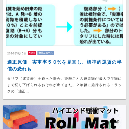
New!!
物流ニュース
2026年8月5日
適正原価 実車率５０%を見直し、標準的運賃の半
値の恐れも
タリフ（運賃表）を作った場合、距離ごとの運賃額が最大で半額に
まで切り下げられるおそれが出てきた。２年後に施行されるトラッ
クの「適正...