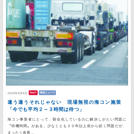
New!!
物流ニュース
2026年8月6日
違う違うそれじゃない 現場無視の海コン施策
「今でも平均２～３時間は待つ」
海コン事業者にとって、顕在化しているのに解決しがたい問題に
〝待機時間〟がある。少なくとも３０年以上前から続く問題だが、
まったく改善...