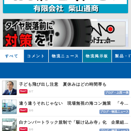
すべて
コメント
物流ニュース
物流掲示板
製品・I
子ども飛び出し注意 夏休みはどの時間帯も
New!!
8/7
ブログ・上西 一美
違う違うそれじゃない 現場無視の海コン施策 「今でも平均２～３時間は待つ」
New!!
8/6
ブログ・物流ニュース
白ナンバートラック規制で「駆け込み寺」化 企業組合が入会基準を見直しへ
New!!
8/6
ブログ・物流ニュース