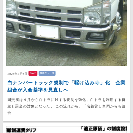
New!!
物流ニュース
2026年8月6日
白ナンバートラック規制で「駆け込み寺」化 企業
組合が入会基準を見直しへ
国交省は４月から白トラに対する規制を強化。白トラを利用する荷
主も罰金の対象となった。 この流れから、「名義貸し車両からも組
合...