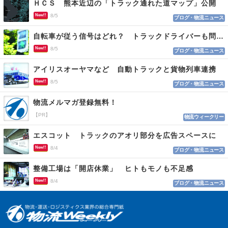
ＨＣＳ 熊本近辺の「トラック通れた道マップ」公開
New!!
8/5
ブログ・物流ニュース
自転車が従う信号はどれ？ トラックドライバーも問われる認識
New!!
8/5
ブログ・物流ニュース
アイリスオーヤマなど 自動トラックと貨物列車連携
New!!
8/5
ブログ・物流ニュース
物流メルマガ登録無料！
【PR】
物流ウィークリー
エスコット トラックのアオリ部分を広告スペースに
New!!
8/4
ブログ・物流ニュース
整備工場は「開店休業」 ヒトもモノも不足感
New!!
8/4
ブログ・物流ニュース