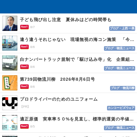
子ども飛び出し注意 夏休みはどの時間帯も
New!!
8/7
ブログ・上西 一美
違う違うそれじゃない 現場無視の海コン施策 「今でも平均２～３時間は待つ」
New!!
8/6
ブログ・物流ニュース
白ナンバートラック規制で「駆け込み寺」化 企業組合が入会基準を見直しへ
New!!
8/6
ブログ・物流ニュース
第739回物流川柳 2026年8月6日号
New!!
8/6
ブログ・物流川柳
プロドライバーのためのユニフォーム
【PR】
カンコービズウェア
適正原価 実車率５０%を見直し、標準的運賃の半値の恐れも
New!!
8/5
ブログ・物流ニュース