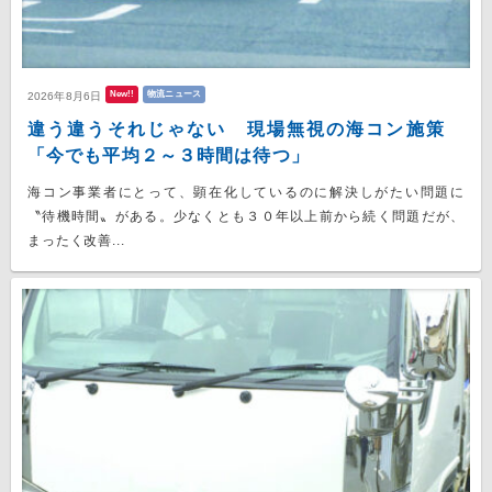
New!!
物流ニュース
2026年8月6日
違う違うそれじゃない 現場無視の海コン施策
「今でも平均２～３時間は待つ」
海コン事業者にとって、顕在化しているのに解決しがたい問題に
〝待機時間〟がある。少なくとも３０年以上前から続く問題だが、
まったく改善...