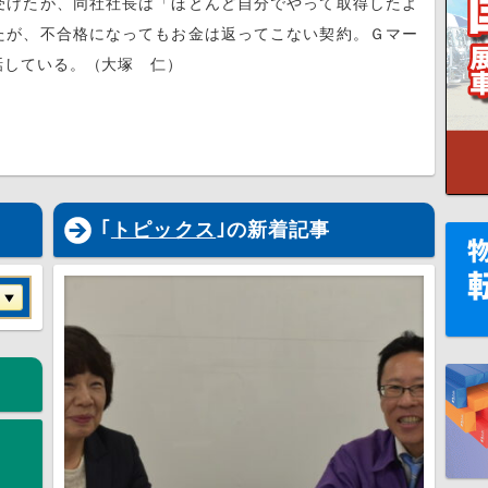
けたが、同社社長は「ほとんど自分でやって取得したよ
たが、不合格になってもお金は返ってこない契約。Ｇマー
話している。（大塚 仁）
｢
トピックス
｣の新着記事