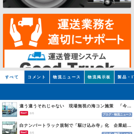
すべて
コメント
物流ニュース
物流掲示板
製品・I
違う違うそれじゃない 現場無視の海コン施策 「今でも平均２～３時間は待つ」
New!!
8/6
ブログ・物流ニュース
白ナンバートラック規制で「駆け込み寺」化 企業組合が入会基準を見直しへ
New!!
8/6
ブログ・物流ニュース