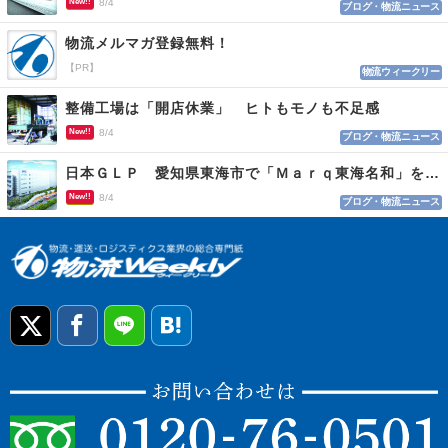
New!!
8/4
ブログ・物流ニュース
物流メルマガ登録無料！
【PR】
物流ウィークリー
整備工場は「開店休業」 ヒトもモノも不足感
New!!
8/4
ブログ・物流ニュース
日本ＧＬＰ 愛知県東海市で「Ｍａｒｑ東海名和」を開発
New!!
8/4
ブログ・物流ニュース