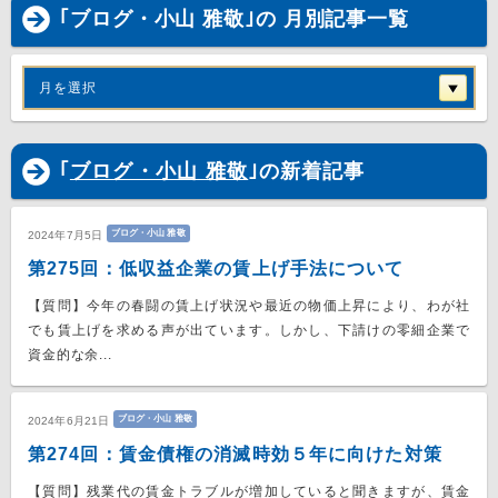
｢ブログ・小山 雅敬｣の 月別記事一覧
月を選択
｢
ブログ・小山 雅敬
｣の新着記事
ブログ・小山 雅敬
2024年7月5日
第275回：低収益企業の賃上げ手法について
【質問】今年の春闘の賃上げ状況や最近の物価上昇により、わが社
でも賃上げを求める声が出ています。しかし、下請けの零細企業で
資金的な余...
ブログ・小山 雅敬
2024年6月21日
第274回：賃金債権の消滅時効５年に向けた対策
【質問】残業代の賃金トラブルが増加していると聞きますが、賃金