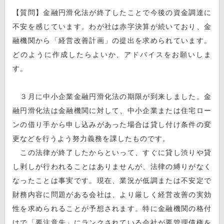
【質問】金融円滑化法が終了したことで今後の資金調達に
不安を感じています。わが社は赤字決算が続いており、金
融機関から「経営改善計画」の提出を求められています。
どのように作成したらよいか、アドバイスをお願いしま
す。
３月に中小企業金融円滑化法の期限が到来しました。金
融円滑化法は金融機関に対して、中小企業または住宅ロー
ンの借り手から申し込みがあった場合は貸し付け条件の変
更などを行うよう努力義務を課したものです。
この法律が終了したからといって、すぐに貸し渋りや貸
し剥しが行われることはありませんが、法律の縛りがなく
なったことは事実です。現在、業況が低調または不安定で
財務内容に問題がある会社は、より厳しく経営改善の実効
性を求められることが予想されます。特に金融機関の格付
けで「要注意先」にランクされている会社が要管理債権を