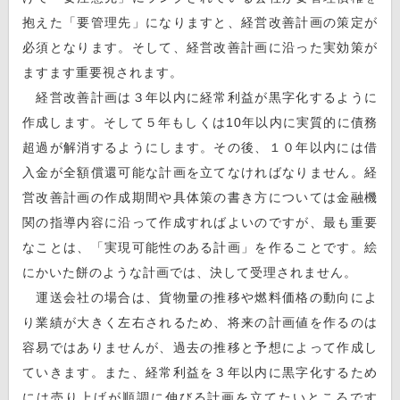
抱えた「要管理先」になりますと、経営改善計画の策定が
必須となります。そして、経営改善計画に沿った実効策が
ますます重要視されます。
経営改善計画は３年以内に経常利益が黒字化するように
作成します。そして５年もしくは10年以内に実質的に債務
超過が解消するようにします。その後、１０年以内には借
入金が全額償還可能な計画を立てなければなりません。経
営改善計画の作成期間や具体策の書き方については金融機
関の指導内容に沿って作成すればよいのですが、最も重要
なことは、「実現可能性のある計画」を作ることです。絵
にかいた餅のような計画では、決して受理されません。
運送会社の場合は、貨物量の推移や燃料価格の動向によ
り業績が大きく左右されるため、将来の計画値を作るのは
容易ではありませんが、過去の推移と予想によって作成し
ていきます。また、経常利益を３年以内に黒字化するため
には売り上げが順調に伸びる計画を立てたいところです