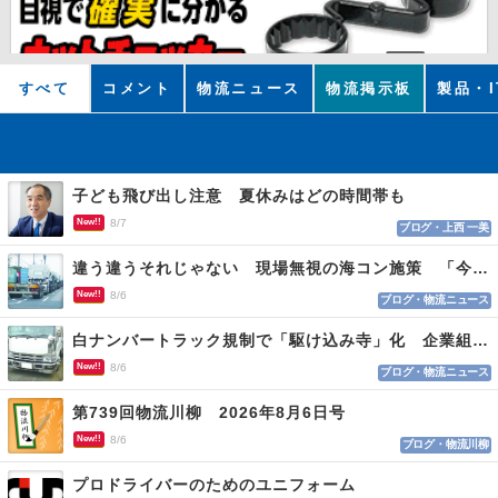
すべて
コメント
物流ニュース
物流掲示板
製品・I
子ども飛び出し注意 夏休みはどの時間帯も
New!!
8/7
ブログ・上西 一美
違う違うそれじゃない 現場無視の海コン施策 「今でも平均２～３時間は待つ」
New!!
8/6
ブログ・物流ニュース
白ナンバートラック規制で「駆け込み寺」化 企業組合が入会基準を見直しへ
New!!
8/6
ブログ・物流ニュース
第739回物流川柳 2026年8月6日号
New!!
8/6
ブログ・物流川柳
プロドライバーのためのユニフォーム