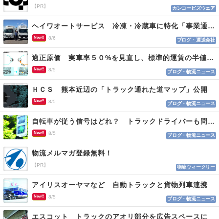
【PR】
カンコービズウェア
ヘイワオートサービス 冷凍・冷蔵車に特化「事業通じ貢献目指す」
New!!
8/6
ブログ・運送会社
適正原価 実車率５０%を見直し、標準的運賃の半値の恐れも
New!!
8/5
ブログ・物流ニュース
ＨＣＳ 熊本近辺の「トラック通れた道マップ」公開
New!!
8/5
ブログ・物流ニュース
自転車が従う信号はどれ？ トラックドライバーも問われる認識
New!!
8/5
ブログ・物流ニュース
物流メルマガ登録無料！
【PR】
物流ウィークリー
アイリスオーヤマなど 自動トラックと貨物列車連携
New!!
8/5
ブログ・物流ニュース
エスコット トラックのアオリ部分を広告スペースに