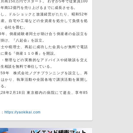
月商150万円でスタート。 わずか5年で従業員100
・年商12億円を売り上げるまでに成長させる。
かし、ドルショックと放漫経営がたたり、昭和52年
倒産。自宅や工場などの全資産を処分して負債を処
し、会社を畳む。
53年、倒産経験者同士が助け合う倒産者の会設立を
び掛け、『八起会』を設立。
護士や税理士、再起に成功した会員らが無料で電話
談に乗る『倒産１１０番』を開設。
起・整理などの実務的なアドバイスや経験談を交え
人生相談を無料で奉仕している。
和59年 株式会社ノグチプランニングを設立し、再
をはかり、執筆活動や全国各地で講演活動を展開し
いる。
28年2月18日 東京都内の病院にて逝去、享年85
。
Ｐ：
https://yaokikai.com