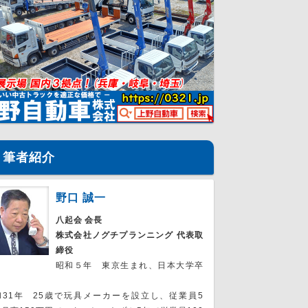
筆者紹介
野口 誠一
八起会 会長
株式会社ノグチプランニング 代表取
締役
昭和５年 東京生まれ、日本大学卒
。
和31年 25歳で玩具メーカーを設立し、従業員5