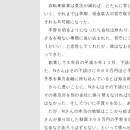
自転車操業は受注が減れば、とたんに苦し
いく。それまでは早期、現金収入の官庁取
それも不可能になった。
手形を切るようになったら会社は終わり、
ざるを得ない事態に追い込まれた。官庁に
うがいい」と忠告してくれたが、彼はなお
ってきた。
創業して５年目の平成５年１１月、下請
た。Nさんはその下請けに６００万円ほど
手形を暴力金融に持ち込んでいるとは知る
さらに悪いことに、Nさんはその下請けに
その発注分を別の会社に振り替えなければ
はなかった。そしてついに不渡りを出し、
だが、Nさんの本当の地獄はここから始ま
さんが振り出した額面３００万円の手形を
な金などあろうはずもない。といって彼ら