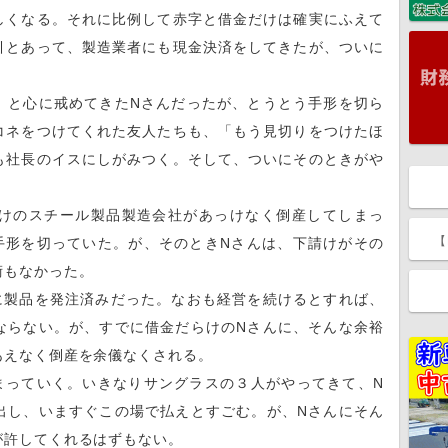
くなる。それに比例して赤字と借金だけは確実にふえて
引とあって、製造業者にも現金決済をしてきたが、ついに
と心に戒めてきたNさんだったが、とうとう手形を切ら
コネをつけてくれた友人たちも、「もう見切りをつけたほ
も社長のイスにしがみつく。そして、ついにそのときがや
けのスチール製品製造会社があっけなく倒産してしまっ
【
手形を切っていた。が、そのときNさんは、下請けがその
術もなかった。
製品を発注済みだった。なおも経営を続けるとすれば、
ならない。が、すでに借金だらけのNさんに、そんな余裕
あえなく倒産を余儀なくされる。
っていく。いきなりサングラスの３人がやってきて、N
出し、いますぐこの場で払えとすごむ。が、Nさんにそん
が許してくれるはずもない。