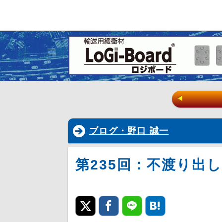
◀
ブログ・野口 誠一
第235回：不渡り出