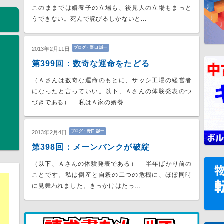
このままでは婿養子の立場も、後見人の立場もまっと
うできない。死んで詫びるしかないと...
ブログ・野口 誠一
2013年2月11日
第399回：数奇な運命をたどる
（Ａさんは数奇な運命のもとに、サッシ工場の経営者
になったと言っていい。以下、Ａさんの体験発表のつ
づきである） 私はＡ家の婿養...
ブログ・野口 誠一
2013年2月4日
第398回：メーンバンクが破綻
（以下、Ａさんの体験発表である） 半年ばかり前の
ことです。私は倒産と自殺の二つの危機に、ほぼ同時
に見舞われました。きっかけはたっ...