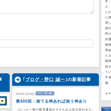
名・
人
し
に
理
翌
呼
弁
相
再
た
昭
起
て
平成
事
｢
ブログ・野口 誠一
｣の新着記事
歳
Ｈ
ブログ・野口 誠一
2013年2月18日
第400回：捨てる神あれば拾う神あり
（たった一枚の競売通知がＡさんの人生を狂わせた。