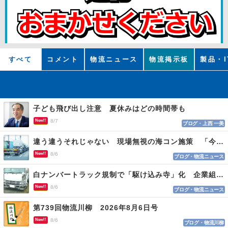
すべて
コメント
物流ニュース
物流掲示板
製品・I
子ども飛び出し注意 夏休みはどの時間帯も
New!!
8/7
ブログ・上西 一美
違う違うそれじゃない 現場無視の海コン施策 「今でも平均２～３時間は待つ」
New!!
8/6
ブログ・物流ニュース
白ナンバートラック規制で「駆け込み寺」化 企業組合が入会基準を見直しへ
New!!
8/6
ブログ・物流ニュース
第739回物流川柳 2026年8月6日号
New!!
8/6
ブログ・物流川柳