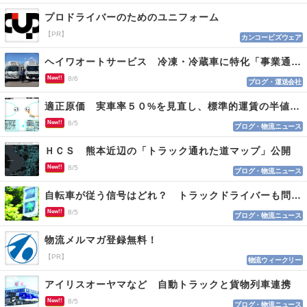
プロドライバーのためのユニフォーム
【PR】
カンコービズウェア
ヘイワオートサービス 冷凍・冷蔵車に特化「事業通じ貢献目指す」
New!!
8/6
ブログ・運送会社
適正原価 実車率５０%を見直し、標準的運賃の半値の恐れも
New!!
8/5
ブログ・物流ニュース
ＨＣＳ 熊本近辺の「トラック通れた道マップ」公開
New!!
8/5
ブログ・物流ニュース
自転車が従う信号はどれ？ トラックドライバーも問われる認識
New!!
8/5
ブログ・物流ニュース
物流メルマガ登録無料！
【PR】
物流ウィークリー
アイリスオーヤマなど 自動トラックと貨物列車連携
New!!
8/5
ブログ・物流ニュース