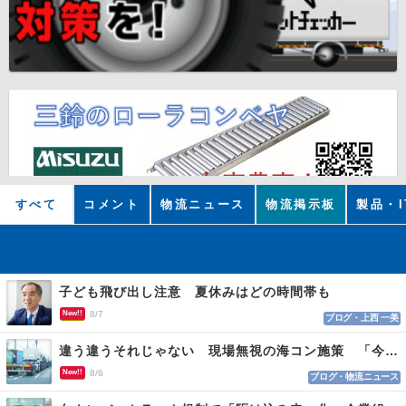
すべて
コメント
物流ニュース
物流掲示板
製品・I
子ども飛び出し注意 夏休みはどの時間帯も
New!!
8/7
ブログ・上西 一美
違う違うそれじゃない 現場無視の海コン施策 「今でも平均２～３時間は待つ」
New!!
8/6
ブログ・物流ニュース