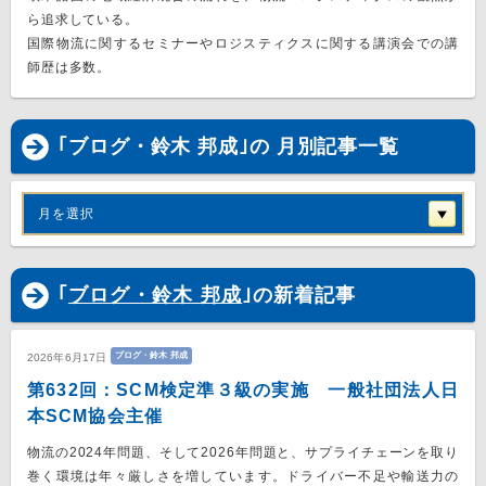
ら追求している。
国際物流に関するセミナーやロジスティクスに関する講演会での講
師歴は多数。
｢ブログ・鈴木 邦成｣の 月別記事一覧
月を選択
｢
ブログ・鈴木 邦成
｣の新着記事
ブログ・鈴木 邦成
2026年6月17日
第632回：SCM検定準３級の実施 一般社団法人日
本SCM協会主催
物流の2024年問題、そして2026年問題と、サプライチェーンを取り
巻く環境は年々厳しさを増しています。ドライバー不足や輸送力の