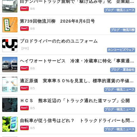
白ナンバートラック規制で「駆け込み寺」化 企業組合が入会基準を見直しへ
New!!
8/6
ブログ・物流ニュース
第739回物流川柳 2026年8月6日号
New!!
8/6
ブログ・物流川柳
プロドライバーのためのユニフォーム
【PR】
カンコービズウェア
ヘイワオートサービス 冷凍・冷蔵車に特化「事業通じ貢献目指す」
New!!
8/6
ブログ・運送会社
適正原価 実車率５０%を見直し、標準的運賃の半値の恐れも
New!!
8/5
ブログ・物流ニュース
ＨＣＳ 熊本近辺の「トラック通れた道マップ」公開
New!!
8/5
ブログ・物流ニュース
自転車が従う信号はどれ？ トラックドライバーも問われる認識
New!!
8/5
ブログ・物流ニュース