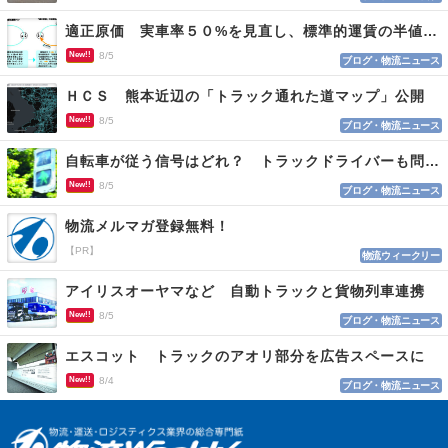
適正原価 実車率５０%を見直し、標準的運賃の半値の恐れも
New!!
8/5
ブログ・物流ニュース
ＨＣＳ 熊本近辺の「トラック通れた道マップ」公開
New!!
8/5
ブログ・物流ニュース
自転車が従う信号はどれ？ トラックドライバーも問われる認識
New!!
8/5
ブログ・物流ニュース
物流メルマガ登録無料！
【PR】
物流ウィークリー
アイリスオーヤマなど 自動トラックと貨物列車連携
New!!
8/5
ブログ・物流ニュース
エスコット トラックのアオリ部分を広告スペースに
New!!
8/4
ブログ・物流ニュース