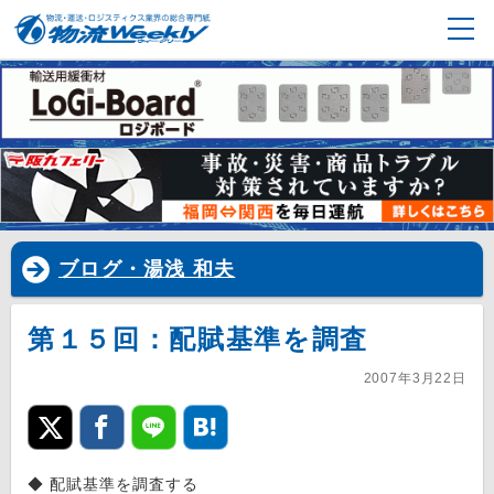
ブログ・湯浅 和夫
第１５回：配賦基準を調査
2007年3月22日
◆ 配賦基準を調査する