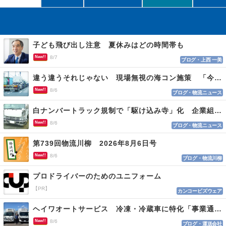
子ども飛び出し注意 夏休みはどの時間帯も
New!!
8/7
ブログ・上西 一美
違う違うそれじゃない 現場無視の海コン施策 「今でも平均２～３時間は待つ」
New!!
8/6
ブログ・物流ニュース
白ナンバートラック規制で「駆け込み寺」化 企業組合が入会基準を見直しへ
New!!
8/6
ブログ・物流ニュース
第739回物流川柳 2026年8月6日号
New!!
8/6
ブログ・物流川柳
プロドライバーのためのユニフォーム
【PR】
カンコービズウェア
ヘイワオートサービス 冷凍・冷蔵車に特化「事業通じ貢献目指す」
New!!
8/6
ブログ・運送会社