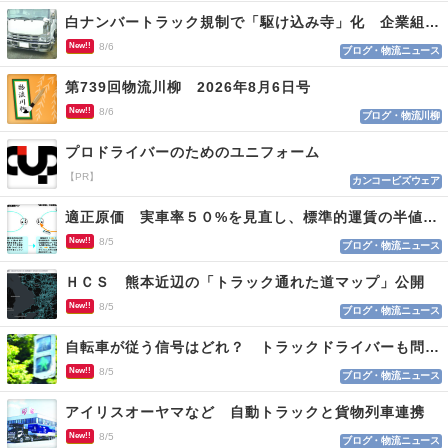
白ナンバートラック規制で「駆け込み寺」化 企業組合が入会基準を見直しへ
New!!
8/6
ブログ・物流ニュース
第739回物流川柳 2026年8月6日号
New!!
8/6
ブログ・物流川柳
プロドライバーのためのユニフォーム
【PR】
カンコービズウェア
適正原価 実車率５０%を見直し、標準的運賃の半値の恐れも
New!!
8/5
ブログ・物流ニュース
ＨＣＳ 熊本近辺の「トラック通れた道マップ」公開
New!!
8/5
ブログ・物流ニュース
自転車が従う信号はどれ？ トラックドライバーも問われる認識
New!!
8/5
ブログ・物流ニュース
アイリスオーヤマなど 自動トラックと貨物列車連携
New!!
8/5
ブログ・物流ニュース