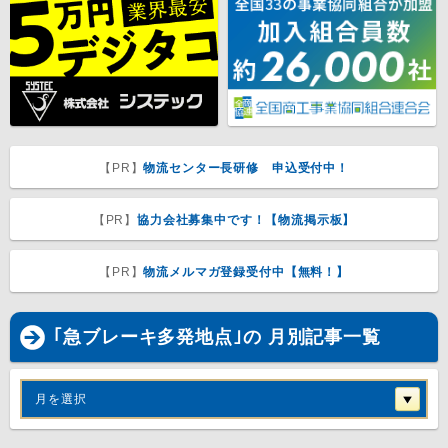
【PR】
物流センター長研修 申込受付中！
【PR】
協力会社募集中です！【物流掲示板】
【PR】
物流メルマガ登録受付中【無料！】
｢急ブレーキ多発地点｣の 月別記事一覧
月を選択