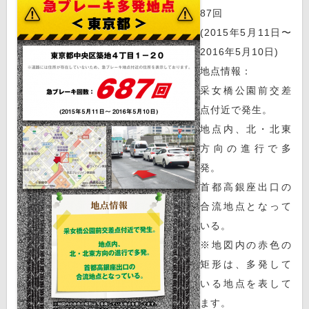
87回
(2015年5月11日〜
2016年5月10日)
地点情報：
采女橋公園前交差
点付近で発生。
地点内、北・北東
方向の進行で多
発。
首都高銀座出口の
合流地点となって
いる。
※地図内の赤色の
矩形は、多発して
いる地点を表して
ます。