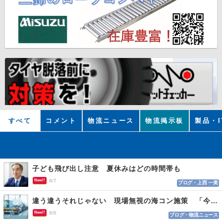
すべて
コメント
物流ニュース
物流掲示板
製品・I
子ども飛び出し注意 夏休みはどの時間帯も
New!!
8/7
ブログ・上西 一美
違う違うそれじゃない 現場無視の海コン施策 「今でも平均２～３時間は待つ」
New!!
8/6
ブログ・物流ニュース