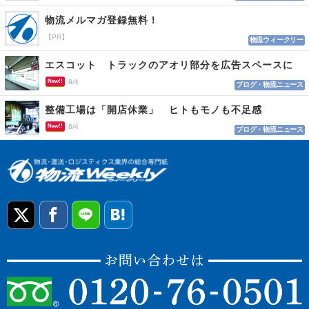
物流メルマガ登録無料！
【PR】
物流ウィークリー
エスコット トラックのアオリ部分を広告スペースに
New!!
8/4
ブログ・物流ニュース
整備工場は「開店休業」 ヒトもモノも不足感
New!!
8/4
ブログ・物流ニュース