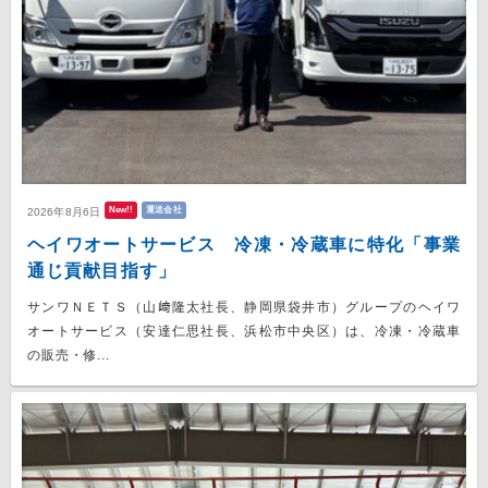
New!!
運送会社
2026年8月6日
ヘイワオートサービス 冷凍・冷蔵車に特化「事業
通じ貢献目指す」
サンワＮＥＴＳ（山﨑隆太社長、静岡県袋井市）グループのヘイワ
オートサービス（安達仁思社長、浜松市中央区）は、冷凍・冷蔵車
の販売・修...