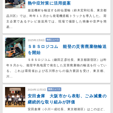
熱中症対策に活用提案
放送機材を輸送する鈴仙運輸（鈴木宏和社長、東京都
品川区）では、昨年１１月から発電機搭載トラックを導入した。 荷
主企業であるテレビ放送局では、現場で撮影した映像や音声を簡
易…
物流ニュース
2025年2月6日
ＳＢＳロジコム 能登の災害廃棄物輸送
を開始
ＳＢＳロジコム（鎌田正彦社長、東京都新宿区）は昨
年９月から、能登半島地震で発生した災害廃棄物の輸送を行ってい
る。 これは環境省および石川県からの協力要請を受け、東京都、
川…
物流ニュース
2024年12月3日
安田倉庫 大阪市から表彰、ごみ減量の
継続的な取り組みが評価
安田倉庫（小川一成社長、東京都港区）はこのほど、