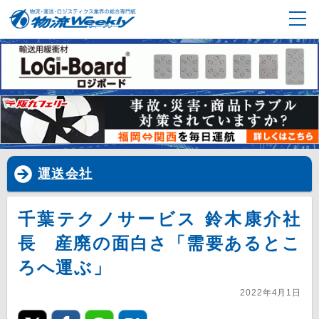
運送会社
千葉テクノサービス 鈴木康介社
長 産廃の面白さ「需要あるとこ
ろへ運ぶ」
2022年4月1日