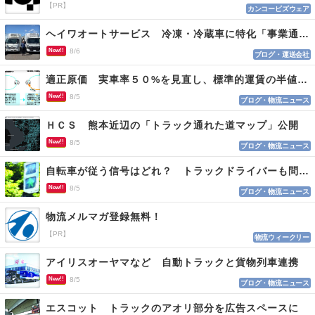
【PR】
カンコービズウェア
ヘイワオートサービス 冷凍・冷蔵車に特化「事業通じ貢献目指す」
New!!
8/6
ブログ・運送会社
適正原価 実車率５０%を見直し、標準的運賃の半値の恐れも
New!!
8/5
ブログ・物流ニュース
ＨＣＳ 熊本近辺の「トラック通れた道マップ」公開
New!!
8/5
ブログ・物流ニュース
自転車が従う信号はどれ？ トラックドライバーも問われる認識
New!!
8/5
ブログ・物流ニュース
物流メルマガ登録無料！
【PR】
物流ウィークリー
アイリスオーヤマなど 自動トラックと貨物列車連携
New!!
8/5
ブログ・物流ニュース
エスコット トラックのアオリ部分を広告スペースに