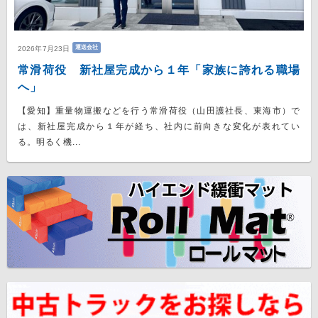
運送会社
2026年7月23日
常滑荷役 新社屋完成から１年「家族に誇れる職場
へ」
【愛知】重量物運搬などを行う常滑荷役（山田護社長、東海市）で
は、新社屋完成から１年が経ち、社内に前向きな変化が表れてい
る。明るく機...