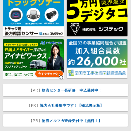
【PR】
物流センター長研修 申込受付中！
【PR】
協力会社募集中です！【物流掲示板】
【PR】
物流メルマガ登録受付中【無料！】