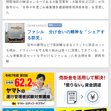
関西地区の物流センターである大阪営業所（大阪市住之江区）が大
阪市から「令和６年度ごみ減量優良建築物環境局長表彰」を受賞し
た…
物流ニュース
2024年10月31日
ファシル 分け合いの精神を「シェアす
る防災」
近年の豪雪などで長距離を走るトラックに防災セット
を積み、ドライバーを守る取り組みは徐々に浸透してきている。 そ
んな車載防災セットを手がけるファシル（八木法明社長、静岡市
駿…