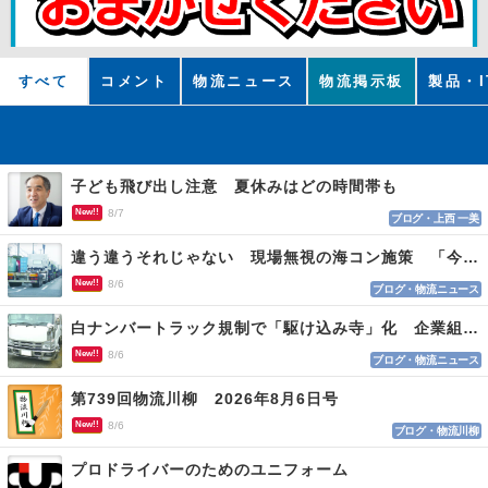
すべて
コメント
物流ニュース
物流掲示板
製品・I
子ども飛び出し注意 夏休みはどの時間帯も
New!!
8/7
ブログ・上西 一美
違う違うそれじゃない 現場無視の海コン施策 「今でも平均２～３時間は待つ」
New!!
8/6
ブログ・物流ニュース
白ナンバートラック規制で「駆け込み寺」化 企業組合が入会基準を見直しへ
New!!
8/6
ブログ・物流ニュース
第739回物流川柳 2026年8月6日号
New!!
8/6
ブログ・物流川柳
プロドライバーのためのユニフォーム