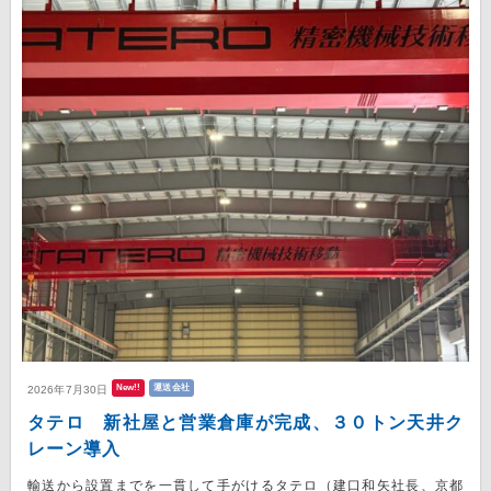
New!!
運送会社
2026年7月30日
タテロ 新社屋と営業倉庫が完成、３０トン天井ク
レーン導入
輸送から設置までを一貫して手がけるタテロ（建口和矢社長、京都