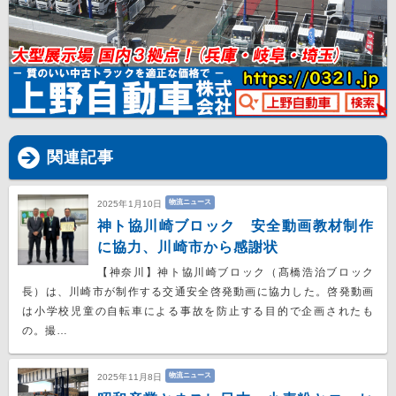
関連記事
物流ニュース
2025年1月10日
神ト協川崎ブロック 安全動画教材制作
に協力、川崎市から感謝状
【神奈川】神ト協川崎ブロック（髙橋浩治ブロック
長）は、川崎市が制作する交通安全啓発動画に協力した。啓発動画
は小学校児童の自転車による事故を防止する目的で企画されたも
の。撮…
物流ニュース
2025年11月8日