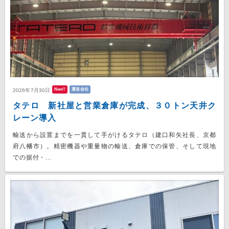
New!!
運送会社
2026年7月30日
タテロ 新社屋と営業倉庫が完成、３０トン天井ク
レーン導入
輸送から設置までを一貫して手がけるタテロ（建口和矢社長、京都
府八幡市）。精密機器や重量物の輸送、倉庫での保管、そして現地
での据付・...