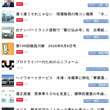
New!!
8/7
ブログ・上西 一美
違う違うそれじゃない 現場無視の海コン施策 「今でも平均２～３時間は待つ」
New!!
8/6
ブログ・物流ニュース
白ナンバートラック規制で「駆け込み寺」化 企業組合が入会基準を見直しへ
New!!
8/6
ブログ・物流ニュース
第739回物流川柳 2026年8月6日号
New!!
8/6
ブログ・物流川柳
プロドライバーのためのユニフォーム
【PR】
カンコービズウェア
ヘイワオートサービス 冷凍・冷蔵車に特化「事業通じ貢献目指す」
New!!
8/6
ブログ・運送会社
適正原価 実車率５０%を見直し、標準的運賃の半値の恐れも
New!!
8/5
ブログ・物流ニュース
ＨＣＳ 熊本近辺の「トラック通れた道マップ」公開