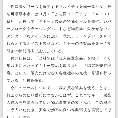
物流魂シリーズを展開するマルイチ（兵頭一孝社長、神
奈川県厚木市）は３月１日から同３１日まで、「ＫＩＴＯ
祭り」と称して「キトー」製品の特価セールを開催。レバ
ーブロックやラッシングベルトなど物流業に欠かせないス
タンダードなアイテムに加え、電気チェーンブロックをは
じめとするホイスト製品など、キトーの全製品を３ー４割
引きの特別価格で提供している。
兵頭社長は、「当社では『仕入厳選主義』を掲げ、４０
年以上にわたってキトー製品を取り扱い、『認定販売代理
店』として、販売だけでなく各種機材の点検・修理も行っ
ている」と胸を張る。
今回のセールについて、「高品質な道具を使うことは、
荷主からの信頼獲得につながるはず。これまでキトー製品
の導入を見送られていた物流事業者の皆さんに、この機会
に導入いただき、安全で効率の良い作業環境を実現してほ
しい」と語る。