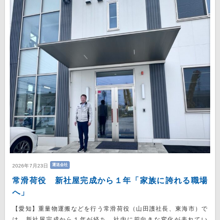
運送会社
2026年7月23日
常滑荷役 新社屋完成から１年「家族に誇れる職場
へ」
【愛知】重量物運搬などを行う常滑荷役（山田護社長、東海市）で
は、新社屋完成から１年が経ち、社内に前向きな変化が表れてい