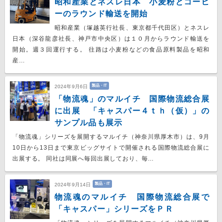
昭和産業とネスレ日本 小麦粉とコーヒ
ーのラウンド輸送を開始
昭和産業（塚越英行社長、東京都千代田区）とネスレ
日本（深谷龍彦社長、神戸市中央区）は１０月からラウンド輸送を
開始。週３回運行する。 往路は小麦粉などの食品原料製品を昭和
産…
製品・IT
2024年9月6日
「物流魂」のマルイチ 国際物流総合展
に出展 「キャスパー４ｔｈ（仮）」の
サンプル品も展示
「物流魂」シリーズを展開するマルイチ（神奈川県厚木市）は、9月
10日から13日まで東京ビッグサイトで開催される国際物流総合展に
出展する。 同社は同展へ毎回出展しており、毎…
製品・IT
2024年9月14日
物流魂のマルイチ 国際物流総合展で
「キャスパー」シリーズをＰＲ