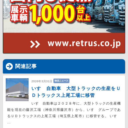
関連記事
物流ニュース
2026年3月31日
いすゞ自動車 大型トラックの生産をＵ
Ｄトラックス上尾工場に移管
いすゞ自動車は２０２８年に、大型トラックの生産機
能を現在の藤沢工場（神奈川県藤沢市）から、いすゞグループであ
るＵＤトラックスの上尾工場（埼玉県上尾市）に移管する。 いすゞ
…