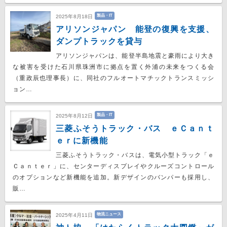
製品・IT
2025年8月18日
アリソンジャパン 能登の復興を支援、
ダンプトラックを貸与
アリソンジャパンは、能登半島地震と豪雨により大き
な被害を受けた石川県珠洲市に拠点を置く外浦の未来をつくる会
（重政辰也理事長）に、同社のフルオートマチックトランスミッシ
ョン…
製品・IT
2025年8月12日
三菱ふそうトラック・バス ｅＣａｎｔ
ｅｒに新機能
三菱ふそうトラック・バスは、電気小型トラック「ｅ
Ｃａｎｔｅｒ」に、センターディスプレイやクルーズコントロール
のオプションなど新機能を追加。新デザインのバンパーも採用し、
販…
物流ニュース
2025年4月11日