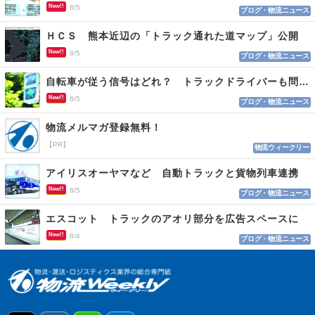
New!!
8/5
ブログ・物流ニュース
ＨＣＳ 熊本近辺の「トラック通れた道マップ」公開
New!!
8/5
ブログ・物流ニュース
自転車が従う信号はどれ？ トラックドライバーも問われる認識
New!!
8/5
ブログ・物流ニュース
物流メルマガ登録無料！
【PR】
物流ウィークリー
アイリスオーヤマなど 自動トラックと貨物列車連携
New!!
8/5
ブログ・物流ニュース
エスコット トラックのアオリ部分を広告スペースに
New!!
8/4
ブログ・物流ニュース