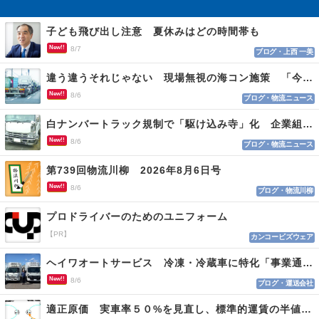
子ども飛び出し注意 夏休みはどの時間帯も
New!!
8/7
ブログ・上西 一美
違う違うそれじゃない 現場無視の海コン施策 「今でも平均２～３時間は待つ」
New!!
8/6
ブログ・物流ニュース
白ナンバートラック規制で「駆け込み寺」化 企業組合が入会基準を見直しへ
New!!
8/6
ブログ・物流ニュース
第739回物流川柳 2026年8月6日号
New!!
8/6
ブログ・物流川柳
プロドライバーのためのユニフォーム
【PR】
カンコービズウェア
ヘイワオートサービス 冷凍・冷蔵車に特化「事業通じ貢献目指す」
New!!
8/6
ブログ・運送会社
適正原価 実車率５０%を見直し、標準的運賃の半値の恐れも