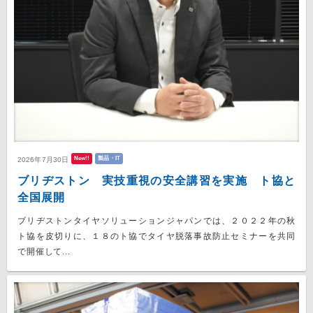
New!!
製品・IT
2026年7月30日
ブリヂストン 実技重視の安全講習を実施 ト協と
全国展開
ブリヂストンタイヤソリューションジャパンでは、２０２２年の秋
ト協を皮切りに、１８のト協でタイヤ脱落事故防止セミナーを共同
で開催して...