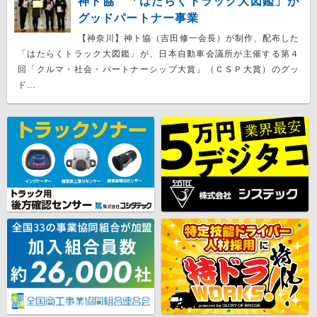
神ト協 「はたらくトラック大図鑑」が
グッドパートナー事業
【神奈川】神ト協（吉田修一会長）が制作、配布した
「はたらくトラック大図鑑」が、日本自動車会議所が主催する第４
回「クルマ・社会・パートナーシップ大賞」（ＣＳＰ大賞）のグッ
ド…