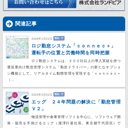
関連記事
製品・IT
2026年1月21日
ロジ勤怠システム「ｃｏｎｎｅｃ＋」
運転手の位置と労働時間を同時把握
ロジ勤怠システムは、３００社以上の導入実績を持つ
運送業向け勤怠管理システム「勤怠ドライバー」の新たなオプショ
ン機能として、リアルタイム動態管理を実現する「ｃｏｎｎｅｃ＋
（…
製品・IT
2025年5月31日
エッグ ２４年問題の解決に「勤怠管理
Ｖ２」
物流管理や倉庫管理ソフトを中心に、ソフトウェア開
発・販売を手掛けるエッグ（瀧澤行基社長、東京都千代田区）で