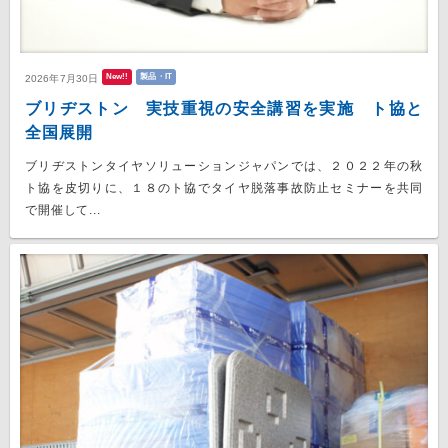
New!!
製品・IT
2026年7月30日
ブリヂストン 実技重視の安全講習を実施 ト協と
全国展開
ブリヂストンタイヤソリューションジャパンでは、２０２２年の秋
ト協を皮切りに、１８のト協でタイヤ脱落事故防止セミナーを共同
で開催して...