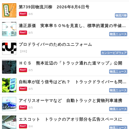
第739回物流川柳 2026年8月6日号
New!!
8/6
物流川柳
適正原価 実車率５０%を見直し、標準的運賃の半値の恐れも
New!!
8/5
物流ニュース
プロドライバーのためのユニフォーム
【PR】
カンコービズウェア
ＨＣＳ 熊本近辺の「トラック通れた道マップ」公開
New!!
8/5
物流ニュース
自転車が従う信号はどれ？ トラックドライバーも問われる認識
New!!
8/5
物流ニュース
アイリスオーヤマなど 自動トラックと貨物列車連携
New!!
8/5
物流ニュース
エスコット トラックのアオリ部分を広告スペースに
New!!
8/4
物流ニュース