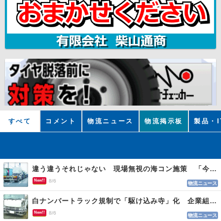
すべて
コメント
物流ニュース
物流掲示板
製品・I
違う違うそれじゃない 現場無視の海コン施策 「今でも平均２～３時間は待つ」
New!!
8/6
物流ニュース
白ナンバートラック規制で「駆け込み寺」化 企業組合が入会基準を見直しへ
New!!
8/6
物流ニュース