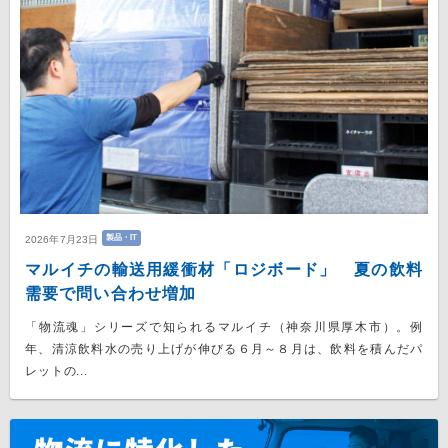
製品・IT
2026年7月23日
マルイチの輸送用緩衝材「ロジボード」 夏の飲料
需要で問い合わせ増加
「物流魂」シリーズで知られるマルイチ（神奈川県厚木市）。例
年、清涼飲料水の売り上げが伸びる６月～８月は、飲料を積んだパ
レットの...