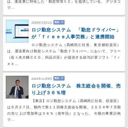
は、運送業に特化した「勤怠管理Ｖ２」を提供している。 デジタコ
で…
製品・IT
2025年2月21日
ロジ勤怠システム 「勤怠ドライバー」
が「ｆｒｅｅｅ人事労務」と連携開始
ロジ勤怠システム（髙嶋⺠仁社長、東京都杉並区）
は、運送業向け勤怠システム「勤怠ドライバー」において、フリー
（佐々木大輔ＣＥＯ、同品川区）が提供する給与計算ソフト「ｆｒ
ｅｅ…
製品・IT
2024年11月8日
ロジ勤怠システム 株主総会を開催、売
り上げ３６％増
【東京】ロジ勤怠システム（髙嶋民仁社長、杉並区）
は９月２７日、都内で第１１回株主総会を開催。２０２４年７月期
の売り上げ増加率は３６％（前年比）となった。 今期の事業計画
で…