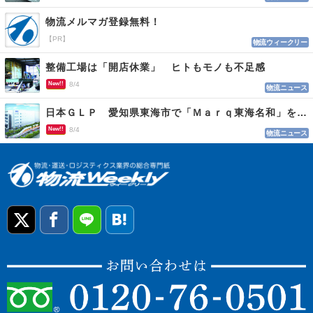
物流メルマガ登録無料！
【PR】
物流ウィークリー
整備工場は「開店休業」 ヒトもモノも不足感
New!!
8/4
物流ニュース
日本ＧＬＰ 愛知県東海市で「Ｍａｒｑ東海名和」を開発
New!!
8/4
物流ニュース