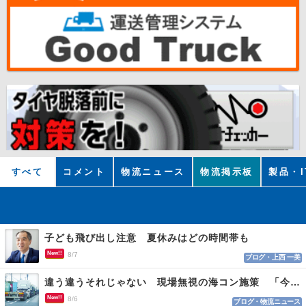
すべて
コメント
物流ニュース
物流掲示板
製品・I
子ども飛び出し注意 夏休みはどの時間帯も
New!!
8/7
ブログ・上西 一美
違う違うそれじゃない 現場無視の海コン施策 「今でも平均２～３時間は待つ」
New!!
8/6
ブログ・物流ニュース