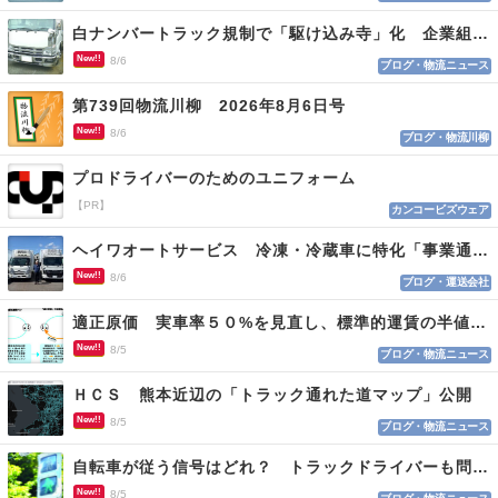
白ナンバートラック規制で「駆け込み寺」化 企業組合が入会基準を見直しへ
New!!
8/6
ブログ・物流ニュース
第739回物流川柳 2026年8月6日号
New!!
8/6
ブログ・物流川柳
プロドライバーのためのユニフォーム
【PR】
カンコービズウェア
ヘイワオートサービス 冷凍・冷蔵車に特化「事業通じ貢献目指す」
New!!
8/6
ブログ・運送会社
適正原価 実車率５０%を見直し、標準的運賃の半値の恐れも
New!!
8/5
ブログ・物流ニュース
ＨＣＳ 熊本近辺の「トラック通れた道マップ」公開
New!!
8/5
ブログ・物流ニュース
自転車が従う信号はどれ？ トラックドライバーも問われる認識
New!!
8/5