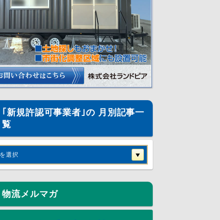
｢新規許認可事業者｣の 月別記事一
覧
を選択
物流メルマガ