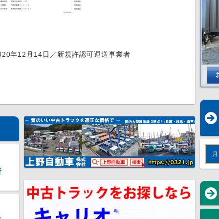
020年12月14日／新規許認可運送事業者
事
月
者