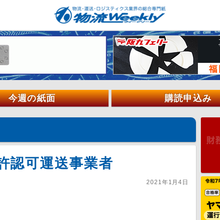
今週の紙面
購読申込み
規許認可運送事業者
2021年1月4日