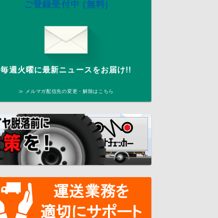
ご登録受付中 (無料)
毎週火曜に最新ニュースをお届け!!
≫ メルマガ配信先の変更・解除はこちら