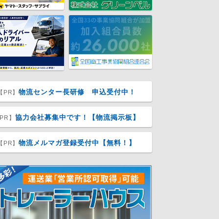
物流センター長研修 申込受付中！
【PR】
協力会社募集中です！【物流掲示板】
PR】
物流メルマガ登録受付中【無料！】
【PR】