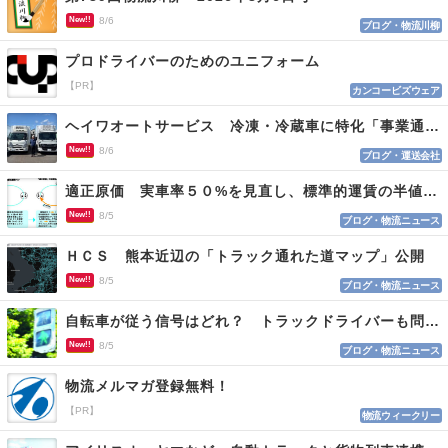
New!!
8/6
ブログ・物流川柳
プロドライバーのためのユニフォーム
【PR】
カンコービズウェア
ヘイワオートサービス 冷凍・冷蔵車に特化「事業通じ貢献目指す」
New!!
8/6
ブログ・運送会社
適正原価 実車率５０%を見直し、標準的運賃の半値の恐れも
New!!
8/5
ブログ・物流ニュース
ＨＣＳ 熊本近辺の「トラック通れた道マップ」公開
New!!
8/5
ブログ・物流ニュース
自転車が従う信号はどれ？ トラックドライバーも問われる認識
New!!
8/5
ブログ・物流ニュース
物流メルマガ登録無料！
【PR】
物流ウィークリー