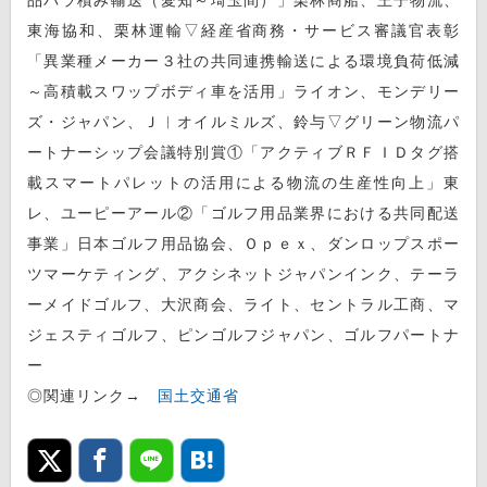
東海協和、栗林運輸▽経産省商務・サービス審議官表彰
「異業種メーカー３社の共同連携輸送による環境負荷低減
～高積載スワップボディ車を活用」ライオン、モンデリー
ズ・ジャパン、Ｊ︱オイルミルズ、鈴与▽グリーン物流パ
ートナーシップ会議特別賞①「アクティブＲＦＩＤタグ搭
載スマートパレットの活用による物流の生産性向上」東
レ、ユーピーアール②「ゴルフ用品業界における共同配送
事業」日本ゴルフ用品協会、Ｏｐｅｘ、ダンロップスポー
ツマーケティング、アクシネットジャパンインク、テーラ
ーメイドゴルフ、大沢商会、ライト、セントラル工商、マ
ジェスティゴルフ、ピンゴルフジャパン、ゴルフパートナ
ー
◎関連リンク→
国土交通省