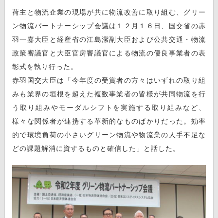
荷主と物流企業の現場が共に物流改善に取り組む、グリー
ン物流パートナーシップ会議は１２月１６日、国交省の赤
羽一嘉大臣と経産省の江島潔副大臣および公共交通・物流
政策審議官と大臣官房審議官による物流の優良事業者の表
彰式を執り行った。
赤羽国交大臣は「今年度の受賞者の方々はいずれの取り組
みも業界の垣根を超えた複数事業者の皆様が共同物流を行
う取り組みやモーダルシフトを実施する取り組みなど、
様々な関係者が連携する革新的なものばかりだった。効率
的で環境負荷の小さいグリーン物流や物流業の人手不足な
どの課題解消に資するものと確信した」と話した。