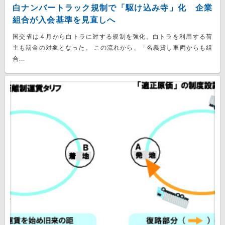
白ナンバートラック規制で「駆け込み寺」化 企業
組合が入会基準を見直しへ
国交省は４月から白トラに対する規制を強化。白トラを利用する荷
主も罰金の対象となった。 この流れから、「名義貸し車両からも組
合...