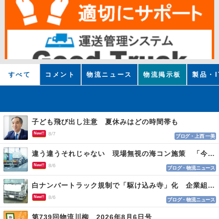
すべて
コメント
物流ニュース
物流掲示板
製品・I
子ども飛び出し注意 夏休みはどの時間帯も
New!!
8/7
ブログ・上西 一美
違う違うそれじゃない 現場無視の海コン施策 「今でも平均２～３時間は待つ」
New!!
8/6
ブログ・物流ニュース
白ナンバートラック規制で「駆け込み寺」化 企業組合が入会基準を見直しへ
New!!
8/6
ブログ・物流ニュース
第739回物流川柳 2026年8月6日号