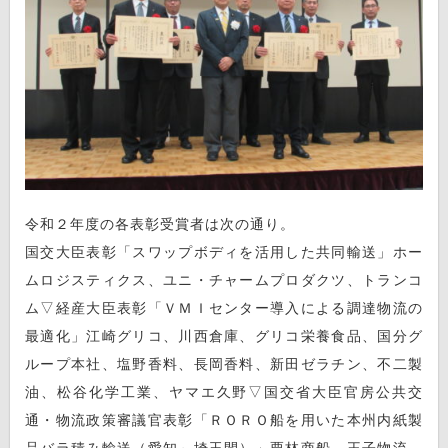
令和２年度の各表彰受賞者は次の通り。
国交大臣表彰「スワップボディを活用した共同輸送」ホー
ムロジスティクス、ユニ・チャームプロダクツ、トランコ
ム▽経産大臣表彰「ＶＭＩセンター導入による調達物流の
最適化」江崎グリコ、川西倉庫、グリコ栄養食品、国分グ
ループ本社、塩野香料、長岡香料、新田ゼラチン、不二製
油、松谷化学工業、ヤマエ久野▽国交省大臣官房公共交
通・物流政策審議官表彰「ＲＯＲＯ船を用いた本州内紙製
品バラ積み輸送（愛知～埼玉間）」栗林商船、王子物流、