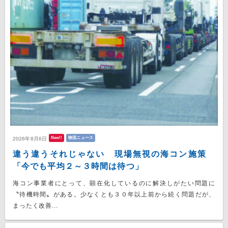
New!!
物流ニュース
2026年8月6日
違う違うそれじゃない 現場無視の海コン施策
「今でも平均２～３時間は待つ」
海コン事業者にとって、顕在化しているのに解決しがたい問題に
〝待機時間〟がある。少なくとも３０年以上前から続く問題だが、
まったく改善...