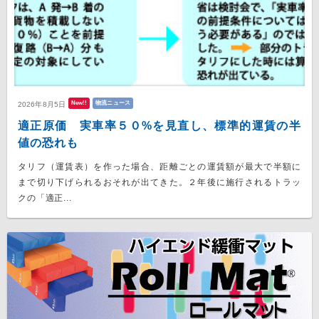
New!!
物流ニュース
2026年8月5日
適正原価 実車率５０%を見直し、標準的運賃の半
値の恐れも
タリフ（運賃表）を作った場合、距離ごとの運賃額が最大で半額に
まで切り下げられるおそれが出てきた。２年後に施行されるトラッ
クの「適正...