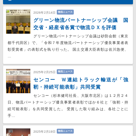
物流ニュース
2026年2月14日
グリーン物流パートナーシップ会議 国
交省・経産省各賞で物流ＤＸを評価
グリーン物流パートナーシップ会議は砂防会館（東京
都千代田区）で、「令和７年度物流パートナーシップ優良事業者表
彰受賞者」の表彰式を執り行った。 国土交通大臣表彰は佐川急便、
…
物流ニュース
2025年2月25日
センコー Ｗ連結トラック輸送が「強
靭・持続可能表彰」共同受賞
センコー（杉本健司社長、大阪市北区）は１２月２４
日、物流パートナーシップ優良事業者表彰でほか６社と「強靭・持
続可能表彰」を共同受賞した。 受賞した取り組みは、各社ごとに
手…
物流ニュース
2025年2月19日