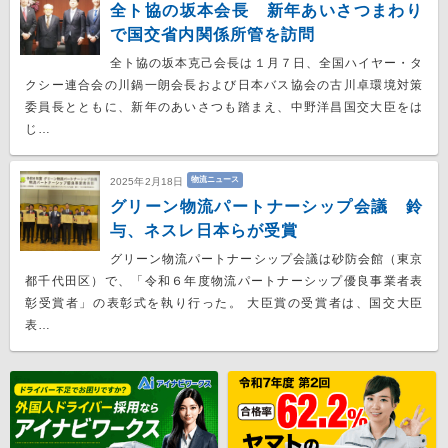
全ト協の坂本会長 新年あいさつまわり
で国交省内関係所管を訪問
全ト協の坂本克己会長は１月７日、全国ハイヤー・タ
クシー連合会の川鍋一朗会長および日本バス協会の古川卓環境対策
委員長とともに、新年のあいさつも踏まえ、中野洋昌国交大臣をは
じ…
物流ニュース
2025年2月18日
グリーン物流パートナーシップ会議 鈴
与、ネスレ日本らが受賞
グリーン物流パートナーシップ会議は砂防会館（東京
都千代田区）で、「令和６年度物流パートナーシップ優良事業者表
彰受賞者」の表彰式を執り行った。 大臣賞の受賞者は、国交大臣
表…