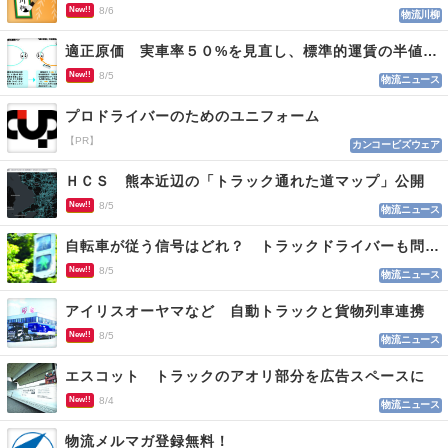
New!!
8/6
物流川柳
適正原価 実車率５０%を見直し、標準的運賃の半値の恐れも
New!!
8/5
物流ニュース
プロドライバーのためのユニフォーム
【PR】
カンコービズウェア
ＨＣＳ 熊本近辺の「トラック通れた道マップ」公開
New!!
8/5
物流ニュース
自転車が従う信号はどれ？ トラックドライバーも問われる認識
New!!
8/5
物流ニュース
アイリスオーヤマなど 自動トラックと貨物列車連携
New!!
8/5
物流ニュース
エスコット トラックのアオリ部分を広告スペースに
New!!
8/4
物流ニュース
物流メルマガ登録無料！