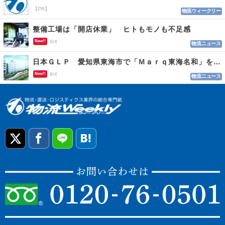
【PR】
物流ウィークリー
整備工場は「開店休業」 ヒトもモノも不足感
New!!
8/4
物流ニュース
日本ＧＬＰ 愛知県東海市で「Ｍａｒｑ東海名和」を開発
New!!
8/4
物流ニュース