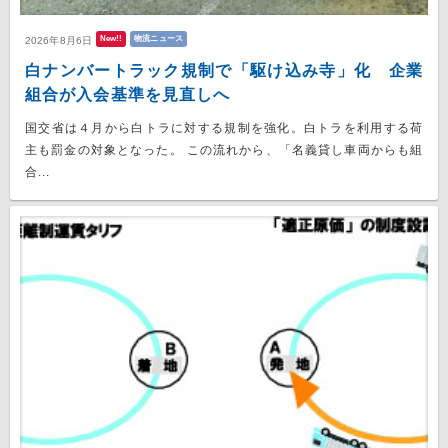
New!!
物流ニュース
2026年8月6日
白ナンバートラック規制で「駆け込み寺」化 企業
組合が入会基準を見直しへ
国交省は４月から白トラに対する規制を強化。白トラを利用する荷
主も罰金の対象となった。 この流れから、「名義貸し車両からも組
合...