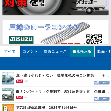
すべて
コメント
物流ニュース
物流掲示板
製品・I
違う違うそれじゃない 現場無視の海コン施策 「今でも平均２～３時間は待つ」
New!!
8/6
物流ニュース
白ナンバートラック規制で「駆け込み寺」化 企業組合が入会基準を見直しへ
New!!
8/6
物流ニュース
第739回物流川柳 2026年8月6日号