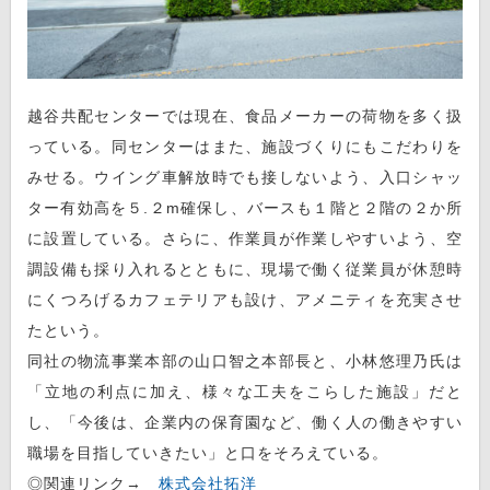
越谷共配センターでは現在、食品メーカーの荷物を多く扱
っている。同センターはまた、施設づくりにもこだわりを
みせる。ウイング車解放時でも接しないよう、入口シャッ
ター有効高を５.２m確保し、バースも１階と２階の２か所
に設置している。さらに、作業員が作業しやすいよう、空
調設備も採り入れるとともに、現場で働く従業員が休憩時
にくつろげるカフェテリアも設け、アメニティを充実させ
たという。
同社の物流事業本部の山口智之本部長と、小林悠理乃氏は
「立地の利点に加え、様々な工夫をこらした施設」だと
し、「今後は、企業内の保育園など、働く人の働きやすい
職場を目指していきたい」と口をそろえている。
◎関連リンク→
株式会社拓洋