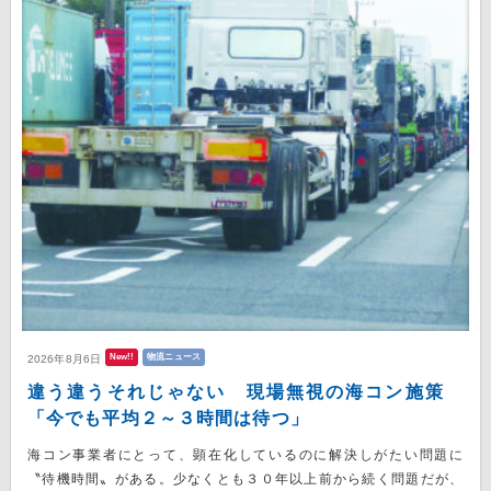
New!!
物流ニュース
2026年8月6日
違う違うそれじゃない 現場無視の海コン施策
「今でも平均２～３時間は待つ」
海コン事業者にとって、顕在化しているのに解決しがたい問題に
〝待機時間〟がある。少なくとも３０年以上前から続く問題だが、