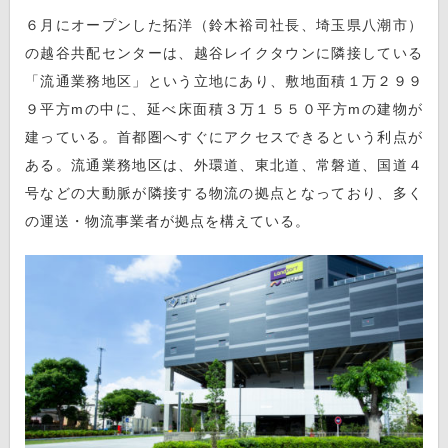
６月にオープンした拓洋（鈴木裕司社長、埼玉県八潮市）
の越谷共配センターは、越谷レイクタウンに隣接している
「流通業務地区」という立地にあり、敷地面積１万２９９
９平方mの中に、延べ床面積３万１５５０平方mの建物が
建っている。首都圏へすぐにアクセスできるという利点が
ある。流通業務地区は、外環道、東北道、常磐道、国道４
号などの大動脈が隣接する物流の拠点となっており、多く
の運送・物流事業者が拠点を構えている。