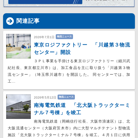
関連記事
物流ニュース
2026年7月1日
東京ロジファクトリー 「川越第３物流
センター」開設
３ＰＬ事業を手掛ける東京ロジファクトリー（細川武
紀社長、東京都立川市）は、加工食品を主に取り扱う「川越第３物
流センター」（埼玉県川越市）を開設した。 同センターでは、加
工…
物流ニュース
2026年5月12日
南海電気鉄道 「北大阪トラックターミ
ナル７号棟」を竣工
南海電気鉄道（岡嶋信行社長、大阪市浪速区）は、北
大阪流通センター（大阪府茨木市）内に大型マルチテナント型物流
施設「北大阪トラックターミナル７号棟」を竣工。４月１日に供用